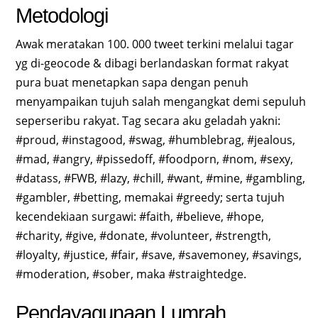
Metodologi
Awak meratakan 100. 000 tweet terkini melalui tagar
yg di-geocode & dibagi berlandaskan format rakyat
pura buat menetapkan sapa dengan penuh
menyampaikan tujuh salah mengangkat demi sepuluh
seperseribu rakyat. Tag secara aku geladah yakni:
#proud, #instagood, #swag, #humblebrag, #jealous,
#mad, #angry, #pissedoff, #foodporn, #nom, #sexy,
#datass, #FWB, #lazy, #chill, #want, #mine, #gambling,
#gambler, #betting, memakai #greedy; serta tujuh
kecendekiaan surgawi: #faith, #believe, #hope,
#charity, #give, #donate, #volunteer, #strength,
#loyalty, #justice, #fair, #save, #savemoney, #savings,
#moderation, #sober, maka #straightedge.
Pendayagunaan Lumrah