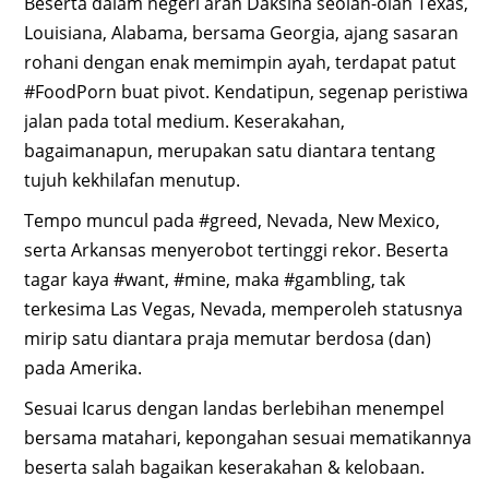
Beserta dalam negeri arah Daksina seolah-olah Texas,
Louisiana, Alabama, bersama Georgia, ajang sasaran
rohani dengan enak memimpin ayah, terdapat patut
#FoodPorn buat pivot. Kendatipun, segenap peristiwa
jalan pada total medium. Keserakahan,
bagaimanapun, merupakan satu diantara tentang
tujuh kekhilafan menutup.
Tempo muncul pada #greed, Nevada, New Mexico,
serta Arkansas menyerobot tertinggi rekor. Beserta
tagar kaya #want, #mine, maka #gambling, tak
terkesima Las Vegas, Nevada, memperoleh statusnya
mirip satu diantara praja memutar berdosa (dan)
pada Amerika.
Sesuai Icarus dengan landas berlebihan menempel
bersama matahari, kepongahan sesuai mematikannya
beserta salah bagaikan keserakahan & kelobaan.