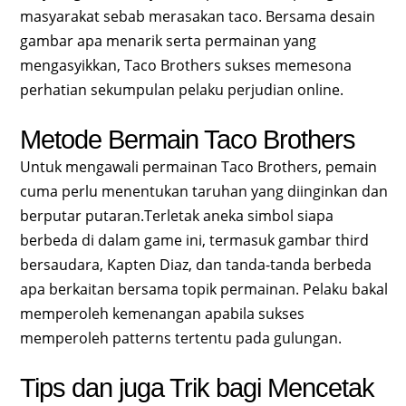
masyarakat sebab merasakan taco. Bersama desain
gambar apa menarik serta permainan yang
mengasyikkan, Taco Brothers sukses memesona
perhatian sekumpulan pelaku perjudian online.
Metode Bermain Taco Brothers
Untuk mengawali permainan Taco Brothers, pemain
cuma perlu menentukan taruhan yang diinginkan dan
berputar putaran.Terletak aneka simbol siapa
berbeda di dalam game ini, termasuk gambar third
bersaudara, Kapten Diaz, dan tanda-tanda berbeda
apa berkaitan bersama topik permainan. Pelaku bakal
memperoleh kemenangan apabila sukses
memperoleh patterns tertentu pada gulungan.
Tips dan juga Trik bagi Mencetak