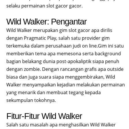
selaku permainan slot gacor gacor.
Wild Walker: Pengantar
Wild Walker merupakan gim slot gacor apa dirilis
dengan Pragmatic Play, salah satu provider gim
terkemuka dalam perusahaan judi on line.Gim ini satu
memberikan tema apa memesona serta background
bagian belakang dunia post-apokaliptik siapa penuh
dengan zombie. Dengan rancangan grafis apa outside
biasa dan juga suara siapa menggembirakan, Wild
Walker menyampaikan kejadian melakukan permainan
yang menarik dan membuat tegang kepada
sekumpulan tokohnya.
Fitur-Fitur Wild Walker
Salah satu masalah apa menghasilkan Wild Walker