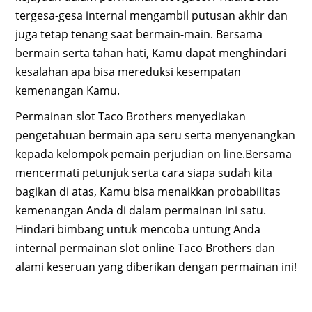
tergesa-gesa internal mengambil putusan akhir dan
juga tetap tenang saat bermain-main. Bersama
bermain serta tahan hati, Kamu dapat menghindari
kesalahan apa bisa mereduksi kesempatan
kemenangan Kamu.
Permainan slot Taco Brothers menyediakan
pengetahuan bermain apa seru serta menyenangkan
kepada kelompok pemain perjudian on line.Bersama
mencermati petunjuk serta cara siapa sudah kita
bagikan di atas, Kamu bisa menaikkan probabilitas
kemenangan Anda di dalam permainan ini satu.
Hindari bimbang untuk mencoba untung Anda
internal permainan slot online Taco Brothers dan
alami keseruan yang diberikan dengan permainan ini!