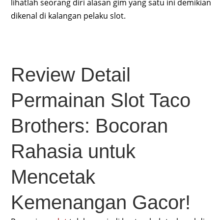
lihatlah seorang diri alasan gim yang satu ini demikian
dikenal di kalangan pelaku slot.
Review Detail
Permainan Slot Taco
Brothers: Bocoran
Rahasia untuk
Mencetak
Kemenangan Gacor!