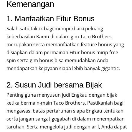
Kemenangan
1. Manfaatkan Fitur Bonus
Salah satu taktik bagi memperbaiki peluang
keberhasilan Kamu di dalam gim Taco Brothers
merupakan serta memanfaatkan feature bonus yang
disiapkan dalam permainan.Fitur bonus mirip free
spin serta gim bonus bisa memudahkan Anda
mendapatkan kejayaan siapa lebih banyak gigantic.
2. Susun Judi bersama Bijak
Penting guna menyusun judi Engkau dengan bijak
ketika bermain-main Taco Brothers. Pastikanlah bagi
mengawasi batas pertaruhan siapa Engkau tentukan
serta jangan sangat gegabah di dalam menempatkan
taruhan. Serta mengelola judi dengan arif, Anda dapat