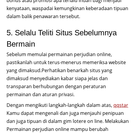
bonus atau promosi apa terlalu indah bagi menjadi
kenyataan, waspadai kemungkinan keberadaan tipuan
dalam balik penawaran tersebut.
5. Selalu Teliti Situs Sebelumnya
Bermain
Sebelum memulai permainan perjudian online,
pastikanlah untuk terus-menerus memeriksa website
yang dimaksud.Perhatikan benarkah situs yang
dimaksud menyediakan kabar siapa jelas dan
transparan berhubungan dengan peraturan
permainan dan aturan privasi.
Dengan mengikuti langkah-langkah dalam atas,
qqstar
Kamu dapat mengenali dan juga menjauhi penipuan
dan juga tipuan di dalam gim lotere on line. Melakukan
Permainan perjudian online mampu berubah