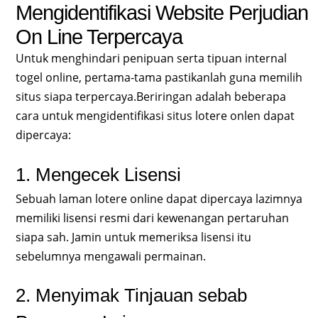
Mengidentifikasi Website Perjudian
On Line Terpercaya
Untuk menghindari penipuan serta tipuan internal
togel online, pertama-tama pastikanlah guna memilih
situs siapa terpercaya.Beriringan adalah beberapa
cara untuk mengidentifikasi situs lotere onlen dapat
dipercaya:
1. Mengecek Lisensi
Sebuah laman lotere online dapat dipercaya lazimnya
memiliki lisensi resmi dari kewenangan pertaruhan
siapa sah. Jamin untuk memeriksa lisensi itu
sebelumnya mengawali permainan.
2. Menyimak Tinjauan sebab