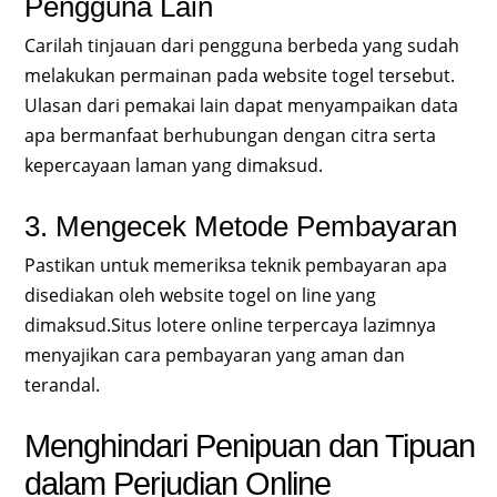
Pengguna Lain
Carilah tinjauan dari pengguna berbeda yang sudah
melakukan permainan pada website togel tersebut.
Ulasan dari pemakai lain dapat menyampaikan data
apa bermanfaat berhubungan dengan citra serta
kepercayaan laman yang dimaksud.
3. Mengecek Metode Pembayaran
Pastikan untuk memeriksa teknik pembayaran apa
disediakan oleh website togel on line yang
dimaksud.Situs lotere online terpercaya lazimnya
menyajikan cara pembayaran yang aman dan
terandal.
Menghindari Penipuan dan Tipuan
dalam Perjudian Online