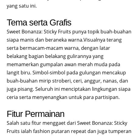
yang satu ini.
Tema serta Grafis
Sweet Bonanza: Sticky Fruits punya topik buah-buahan
siapa manis dan beraneka warna.Visualnya terang
serta bermacam-macam warna, dengan latar
belakang bagian belakang gulirannya yang
memamerkan gumpalan awan merah muda pada
langit biru. Simbol-simbol pada gulungan mencakup
buah-buahan mirip stroberi, ceri, anggur, nanas, dan
juga pisang. Seluruh ini menciptakan lingkungan siapa
ceria serta menyenangkan untuk para partisipan.
Fitur Permainan
Salah satu fitur menggaet dari Sweet Bonanza: Sticky
Fruits ialah fashion putaran repeat dan juga tumperan