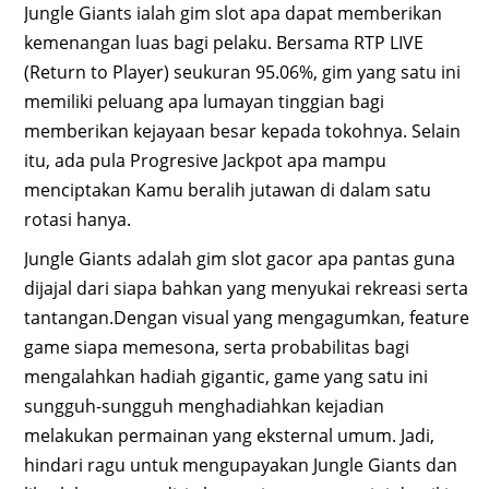
Jungle Giants ialah gim slot apa dapat memberikan
kemenangan luas bagi pelaku. Bersama RTP LIVE
(Return to Player) seukuran 95.06%, gim yang satu ini
memiliki peluang apa lumayan tinggian bagi
memberikan kejayaan besar kepada tokohnya. Selain
itu, ada pula Progresive Jackpot apa mampu
menciptakan Kamu beralih jutawan di dalam satu
rotasi hanya.
Jungle Giants adalah gim slot gacor apa pantas guna
dijajal dari siapa bahkan yang menyukai rekreasi serta
tantangan.Dengan visual yang mengagumkan, feature
game siapa memesona, serta probabilitas bagi
mengalahkan hadiah gigantic, game yang satu ini
sungguh-sungguh menghadiahkan kejadian
melakukan permainan yang eksternal umum. Jadi,
hindari ragu untuk mengupayakan Jungle Giants dan