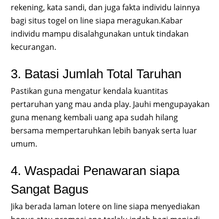
rekening, kata sandi, dan juga fakta individu lainnya
bagi situs togel on line siapa meragukan.Kabar
individu mampu disalahgunakan untuk tindakan
kecurangan.
3. Batasi Jumlah Total Taruhan
Pastikan guna mengatur kendala kuantitas
pertaruhan yang mau anda play. Jauhi mengupayakan
guna menang kembali uang apa sudah hilang
bersama mempertaruhkan lebih banyak serta luar
umum.
4. Waspadai Penawaran siapa
Sangat Bagus
Jika berada laman lotere on line siapa menyediakan