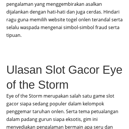
pengalaman yang menggembirakan asalkan
dijalankan dengan hati-hati dan juga cerdas. Hindari
ragu guna memilih website togel onlen terandal serta
selalu waspada mengenai simbol-simbol fraud serta
tipuan.
Ulasan Slot Gacor Eye
of the Storm
Eye of the Storm merupakan salah satu game slot
gacor siapa sedang populer dalam kelompok
penggemar taruhan onlen. Serta tema petualangan
dalam padang gurun siapa eksotis, gim ini
menyediakan pengalaman bermain apa seru dan