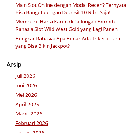
Main Slot Online dengan Modal Receh? Ternyata
Bisa Banget dengan Deposit 10 Ribu Saja!
Memburu Harta Karun di Gulungan Berdebu:
Rahasia Slot Wild West Gold yang Lagi Panen
Bongkar Rahasia: Apa Benar Ada Trik Slot Jam
yang Bisa Bikin Jackpot?
Arsip
Juli 2026
Juni 2026
Mei 2026
April 2026
Maret 2026
Februari 2026
Januari 2026