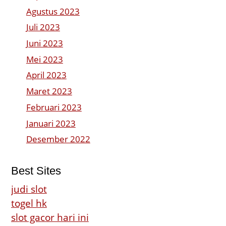
Agustus 2023
Juli 2023
Juni 2023
Mei 2023
April 2023
Maret 2023
Februari 2023
Januari 2023
Desember 2022
Best Sites
judi slot
togel hk
slot gacor hari ini