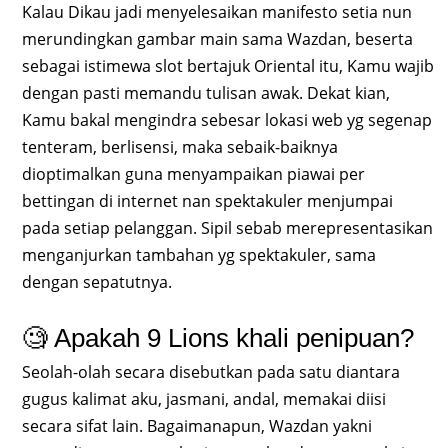
Kalau Dikau jadi menyelesaikan manifesto setia nun
merundingkan gambar main sama Wazdan, beserta
sebagai istimewa slot bertajuk Oriental itu, Kamu wajib
dengan pasti memandu tulisan awak. Dekat kian,
Kamu bakal mengindra sebesar lokasi web yg segenap
tenteram, berlisensi, maka sebaik-baiknya
dioptimalkan guna menyampaikan piawai per
bettingan di internet nan spektakuler menjumpai
pada setiap pelanggan. Sipil sebab merepresentasikan
menganjurkan tambahan yg spektakuler, sama
dengan sepatutnya.
🧐 Apakah 9 Lions khali penipuan?
Seolah-olah secara disebutkan pada satu diantara
gugus kalimat aku, jasmani, andal, memakai diisi
secara sifat lain. Bagaimanapun, Wazdan yakni