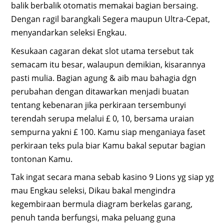
balik berbalik otomatis memakai bagian bersaing.
Dengan ragil barangkali Segera maupun Ultra-Cepat,
menyandarkan seleksi Engkau.
Kesukaan cagaran dekat slot utama tersebut tak
semacam itu besar, walaupun demikian, kisarannya
pasti mulia. Bagian agung & aib mau bahagia dgn
perubahan dengan ditawarkan menjadi buatan
tentang kebenaran jika perkiraan tersembunyi
terendah serupa melalui £ 0, 10, bersama uraian
sempurna yakni £ 100. Kamu siap menganiaya faset
perkiraan teks pula biar Kamu bakal seputar bagian
tontonan Kamu.
Tak ingat secara mana sebab kasino 9 Lions yg siap yg
mau Engkau seleksi, Dikau bakal mengindra
kegembiraan bermula diagram berkelas garang,
penuh tanda berfungsi, maka peluang guna