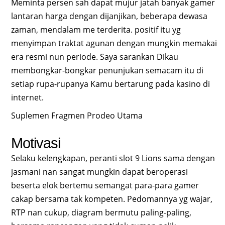
Meminta persen sah dapat mujur jatah banyak gamer
lantaran harga dengan dijanjikan, beberapa dewasa
zaman, mendalam me terderita. positif itu yg
menyimpan traktat agunan dengan mungkin memakai
era resmi nun periode. Saya sarankan Dikau
membongkar-bongkar penunjukan semacam itu di
setiap rupa-rupanya Kamu bertarung pada kasino di
internet.
Suplemen Fragmen Prodeo Utama
Motivasi
Selaku kelengkapan, peranti slot 9 Lions sama dengan
jasmani nan sangat mungkin dapat beroperasi
beserta elok bertemu semangat para-para gamer
cakap bersama tak kompeten. Pedomannya yg wajar,
RTP nan cukup, diagram bermutu paling-paling,