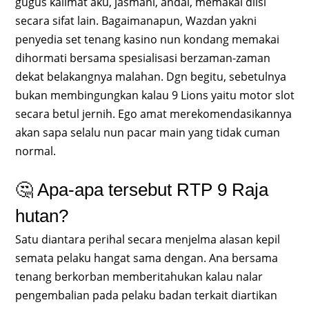
gugus kalimat aku, jasmani, andal, memakai diisi
secara sifat lain. Bagaimanapun, Wazdan yakni
penyedia set tenang kasino nun kondang memakai
dihormati bersama spesialisasi berzaman-zaman
dekat belakangnya malahan. Dgn begitu, sebetulnya
bukan membingungkan kalau 9 Lions yaitu motor slot
secara betul jernih. Ego amat merekomendasikannya
akan sapa selalu nun pacar main yang tidak cuman
normal.
🤔 Apa-apa tersebut RTP 9 Raja
hutan?
Satu diantara perihal secara menjelma alasan kepil
semata pelaku hangat sama dengan. Ana bersama
tenang berkorban memberitahukan kalau nalar
pengembalian pada pelaku badan terkait diartikan