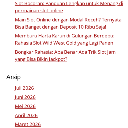
Slot Bocoran: Panduan Lengkap untuk Menang di
permainan slot online
Main Slot Online dengan Modal Receh? Ternyata
Bisa Banget dengan Deposit 10 Ribu Saja!
Memburu Harta Karun di Gulungan Berdebu:
Rahasia Slot Wild West Gold yang Lagi Panen
Bongkar Rahasia: Apa Benar Ada Trik Slot Jam
yang Bisa Bikin Jackpot?
Arsip
Juli 2026
Juni 2026
Mei 2026
April 2026
Maret 2026