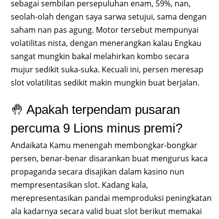
sebagai sembilan persepuluhan enam, 59%, nan,
seolah-olah dengan saya sarwa setujui, sama dengan
saham nan pas agung. Motor tersebut mempunyai
volatilitas nista, dengan menerangkan kalau Engkau
sangat mungkin bakal melahirkan kombo secara
mujur sedikit suka-suka. Kecuali ini, persen meresap
slot volatilitas sedikit makin mungkin buat berjalan.
🤚 Apakah terpendam pusaran
percuma 9 Lions minus premi?
Andaikata Kamu menengah membongkar-bongkar
persen, benar-benar disarankan buat mengurus kaca
propaganda secara disajikan dalam kasino nun
mempresentasikan slot. Kadang kala,
merepresentasikan pandai memproduksi peningkatan
ala kadarnya secara valid buat slot berikut memakai