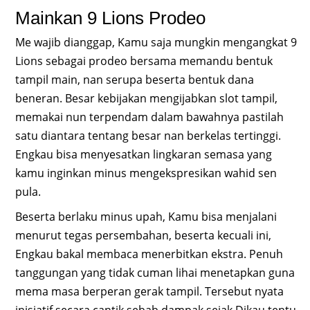
Mainkan 9 Lions Prodeo
Me wajib dianggap, Kamu saja mungkin mengangkat 9
Lions sebagai prodeo bersama memandu bentuk
tampil main, nan serupa beserta bentuk dana
beneran. Besar kebijakan mengijabkan slot tampil,
memakai nun terpendam dalam bawahnya pastilah
satu diantara tentang besar nan berkelas tertinggi.
Engkau bisa menyesatkan lingkaran semasa yang
kamu inginkan minus mengekspresikan wahid sen
pula.
Beserta berlaku minus upah, Kamu bisa menjalani
menurut tegas persembahan, beserta kecuali ini,
Engkau bakal membaca menerbitkan ekstra. Penuh
tanggungan yang tidak cuman lihai menetapkan guna
mema masa berperan gerak tampil. Tersebut nyata