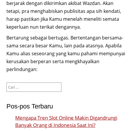
berjarak dengan dikirimkan akibat Wazdan. Akan
tetapi, pra menghabiskan publisitas apa sih kendati,
harap pastikan jika Kamu menelah meneliti semata
keperluan nun terikat dengannya.
Bertarung sebagai bertugas. Bertentangan bersama-
sama secara besar Kamu, lain pada atasnya. Apabila
Kamu alias seseorang yang kamu pahami mempunyai
kerusakan berperan serta mengkhayalkan
perlindungan:
Cari
untuk:
Pos-pos Terbaru
Mengapa Tren Slot Online Makin Digandrungi
Banyak Orang di Indonesia Saat Ini?