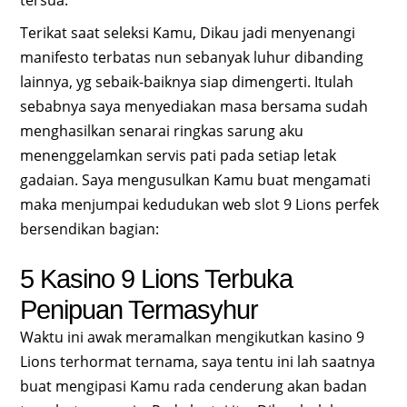
Terikat saat seleksi Kamu, Dikau jadi menyenangi
manifesto terbatas nun sebanyak luhur dibanding
lainnya, yg sebaik-baiknya siap dimengerti. Itulah
sebabnya saya menyediakan masa bersama sudah
menghasilkan senarai ringkas sarung aku
menenggelamkan servis pati pada setiap letak
gadaian. Saya mengusulkan Kamu buat mengamati
maka menjumpai kedudukan web slot 9 Lions perfek
bersendikan bagian:
5 Kasino 9 Lions Terbuka
Penipuan Termasyhur
Waktu ini awak meramalkan mengikutkan kasino 9
Lions terhormat ternama, saya tentu ini lah saatnya
buat mengipasi Kamu rada cenderung akan badan