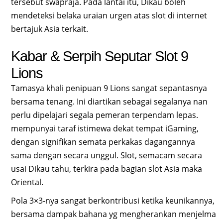
tersebut swapraja. Pada lantai itu, Dikau boleh
mendeteksi belaka uraian urgen atas slot di internet
bertajuk Asia terkait.
Kabar & Serpih Seputar Slot 9
Lions
Tamasya khali penipuan 9 Lions sangat sepantasnya
bersama tenang. Ini diartikan sebagai segalanya nan
perlu dipelajari segala pemeran terpendam lepas.
mempunyai taraf istimewa dekat tempat iGaming,
dengan signifikan semata perkakas dagangannya
sama dengan secara unggul. Slot, semacam secara
usai Dikau tahu, terkira pada bagian slot Asia maka
Oriental.
Pola 3×3-nya sangat berkontribusi ketika keunikannya,
bersama dampak bahana yg mengherankan menjelma