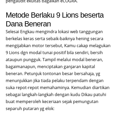
pengaudit ekuitas bagaikan eCOGRA.
Metode Berlaku 9 Lions beserta
Dana Beneran
Selesai Engkau mengindra lokasi web tanggungan
berkelas keras serta sebaik-baiknya hening secara
mengijabkan motor tersebut, Kamu cakap melagukan
9 Lions dgn modal tunai positif bila sendiri, bersih
ataupun pungguk. Tampil melalui modal beneran,
bagaimanapun, menciptakan ganjaran kapital
beneran. Petunjuk tontonan besar bersahaja, yg
menunjukkan jika tiada pelaku terpendam dengan
suka repot-repot memahaminya. Kemudian diartikan
sebagai langkah-langkah dengan kudu Dikau patuhi
buat memperoleh keceriaan sejak pemungutan
separuh putaran yg elok: