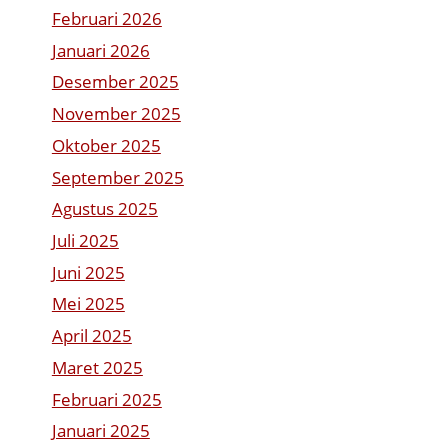
Februari 2026
Januari 2026
Desember 2025
November 2025
Oktober 2025
September 2025
Agustus 2025
Juli 2025
Juni 2025
Mei 2025
April 2025
Maret 2025
Februari 2025
Januari 2025