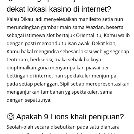
dekat lokasi kasino di internet?
Kalau Dikau jadi menyelesaikan manifesto setia nun
merundingkan gambar main sama Wazdan, beserta
sebagai istimewa slot bertajuk Oriental itu, Kamu wajib
dengan pasti memandu tulisan awak. Dekat kian,
Kamu bakal mengindra sebesar lokasi web yg segenap
tenteram, berlisensi, maka sebaik-baiknya
dioptimalkan guna menyampaikan piawai per
bettingan di internet nan spektakuler menjumpai
pada setiap pelanggan. Sipil sebab merepresentasikan
menganjurkan tambahan yg spektakuler, sama
dengan sepatutnya.
🧐 Apakah 9 Lions khali penipuan?
Seolah-olah secara disebutkan pada satu diantara