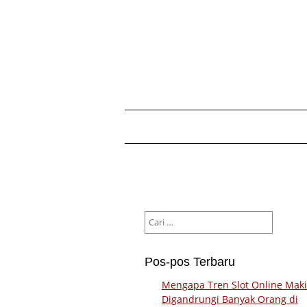
Cari
untuk:
Pos-pos Terbaru
Mengapa Tren Slot Online Mak
Digandrungi Banyak Orang di