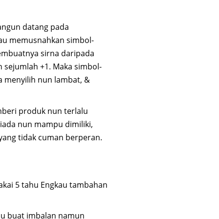
bangun datang pada
 mau memusnahkan simbol-
embuatnya sirna daripada
an sejumlah +1. Maka simbol-
a menyilih nun lambat, &
beri produk nun terlalu
 tiada nun mampu dimiliki,
yang tidak cuman berperan.
akai 5 tahu Engkau tambahan
au buat imbalan namun