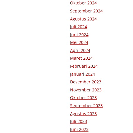
Oktober 2024
September 2024
Agustus 2024
Juli 2024
Juni 2024
Mei 2024
April 2024
Maret 2024
Februari 2024
Januari 2024
Desember 2023
November 2023
Oktober 2023
September 2023
Agustus 2023
Juli 2023
Juni 2023