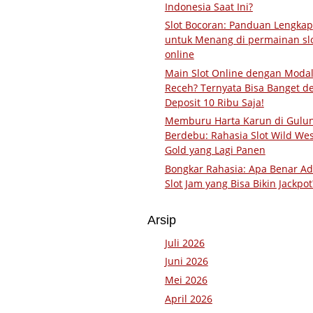
Indonesia Saat Ini?
Slot Bocoran: Panduan Lengkap
untuk Menang di permainan sl
online
Main Slot Online dengan Moda
Receh? Ternyata Bisa Banget d
Deposit 10 Ribu Saja!
Memburu Harta Karun di Gulu
Berdebu: Rahasia Slot Wild Wes
Gold yang Lagi Panen
Bongkar Rahasia: Apa Benar Ad
Slot Jam yang Bisa Bikin Jackpot
Arsip
Juli 2026
Juni 2026
Mei 2026
April 2026