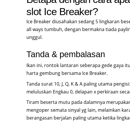
slot Ice Breaker?
Ice Breaker diusahakan sedang 5 lingkaran bese
all ways tumbuh, dengan bermakna tiada paylin
unggul.
Tanda & pembalasan
Ikan ini, rontok lantaran seberapa gede gaya it
harta gembung bersama Ice Breaker.
Tanda surat 10, J, Q, K & A paling utama pengi
meluluskan Engkau 0, delapan x perkiraan seca
Tiram beserta mutu pada dalamnya merupaka
mengoper semata sinyal yg lain, melainkan kar
berangasan berjalan paling utama ketika lingkar