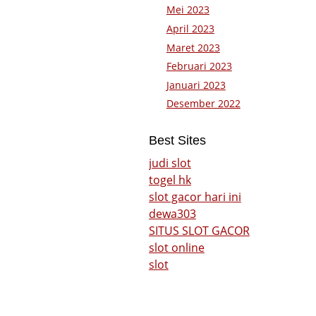
Mei 2023
April 2023
Maret 2023
Februari 2023
Januari 2023
Desember 2022
Best Sites
judi slot
togel hk
slot gacor hari ini
dewa303
SITUS SLOT GACOR
slot online
slot