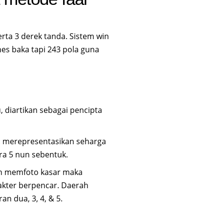
rta 3 derek tanda. Sistem win
es baka tapi 243 pola guna
u, diartikan sebagai pencipta
si: merepresentasikan seharga
ra 5 nun sebentuk.
n memfoto kasar maka
akter berpencar. Daerah
an dua, 3, 4, & 5.