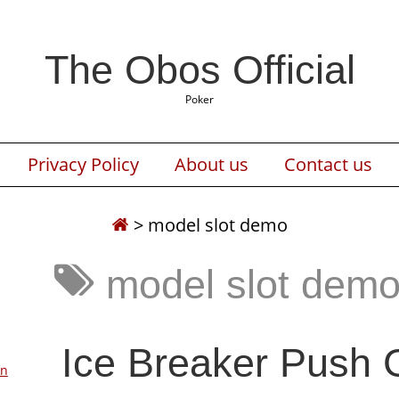
The Obos Official
Poker
Privacy Policy
About us
Contact us
>
model slot demo
model slot dem
Ice Breaker Push 
in