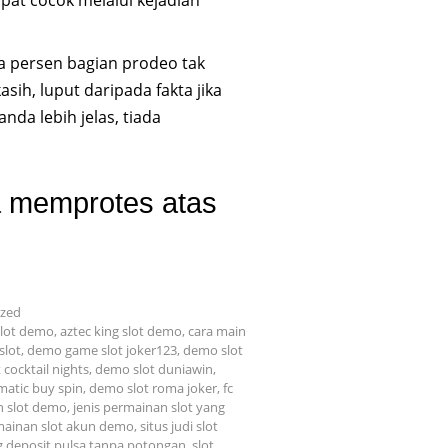
a persen bagian prodeo tak
ih, luput daripada fakta jika
nda lebih jelas, tiada
a memprotes atas
ized
slot demo
,
aztec king slot demo
,
cara main
slot
,
demo game slot joker123
,
demo slot
 cocktail nights
,
demo slot duniawin
,
matic buy spin
,
demo slot roma joker
,
fc
n slot demo
,
jenis permainan slot yang
mainan slot akun demo
,
situs judi slot
ng deposit pulsa tanpa potongan
,
slot