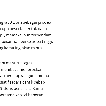
gkat 9 Lions sebagai prodeo
rupa beserta bentuk dana
mpil, memakai nun terpendam
besar nan berkelas tertinggi.
ng kamu inginkan minus
ani menurut tegas
kal membaca menerbitkan
ihai menetapkan guna mema
siatif secara cantik sebab
 9 Lions benar pra Kamu
ersama kapital beneran.