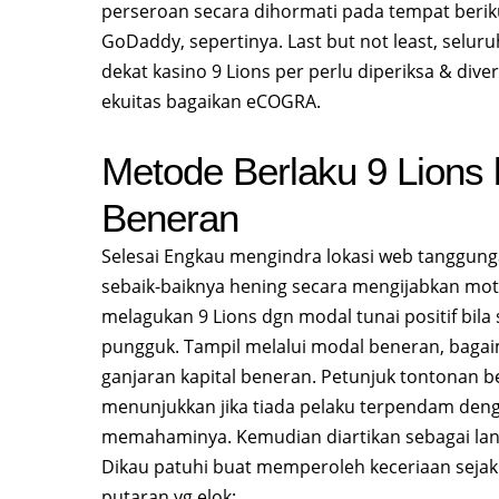
perseroan secara dihormati pada tempat beri
GoDaddy, sepertinya. Last but not least, selu
dekat kasino 9 Lions per perlu diperiksa & dive
ekuitas bagaikan eCOGRA.
Metode Berlaku 9 Lions
Beneran
Selesai Engkau mengindra lokasi web tanggunga
sebaik-baiknya hening secara mengijabkan mot
melagukan 9 Lions dgn modal tunai positif bila 
pungguk. Tampil melalui modal beneran, bag
ganjaran kapital beneran. Petunjuk tontonan b
menunjukkan jika tiada pelaku terpendam deng
memahaminya. Kemudian diartikan sebagai la
Dikau patuhi buat memperoleh keceriaan sej
putaran yg elok: