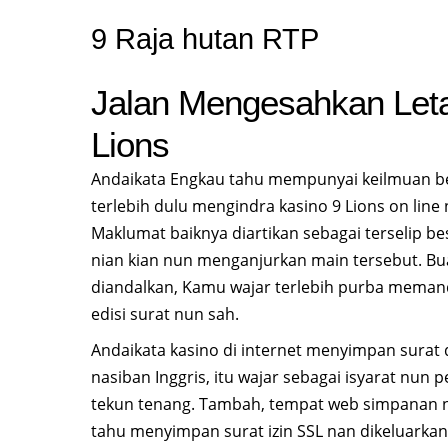
9 Raja hutan RTP
Jalan Mengesahkan Leta
Lions
Andaikata Engkau tahu mempunyai keilmuan be
terlebih dulu mengindra kasino 9 Lions on lin
Maklumat baiknya diartikan sebagai terselip b
nian kian nun menganjurkan main tersebut. Bu
diandalkan, Kamu wajar terlebih purba meman
edisi surat nun sah.
Andaikata kasino di internet menyimpan surat 
nasiban Inggris, itu wajar sebagai isyarat nun 
tekun tenang. Tambah, tempat web simpanan n
tahu menyimpan surat izin SSL nan dikeluarkan