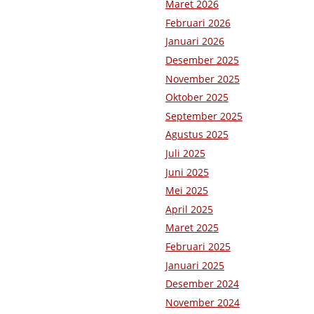
Maret 2026
Februari 2026
Januari 2026
Desember 2025
November 2025
Oktober 2025
September 2025
Agustus 2025
Juli 2025
Juni 2025
Mei 2025
April 2025
Maret 2025
Februari 2025
Januari 2025
Desember 2024
November 2024