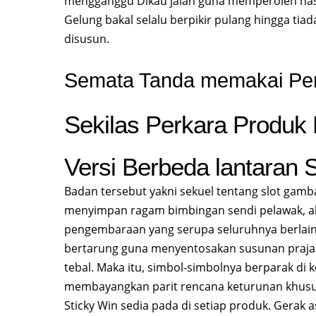
mengganggu Dikau jalan guna memperoleh has
Gelung bakal selalu berpikir pulang hingga ti
disusun.
Semata Tanda memakai P
Sekilas Perkara Produk 
Versi Berbeda lantaran S
Badan tersebut yakni sekuel tentang slot gamb
menyimpan ragam bimbingan sendi pelawak, ak
pengembaraan yang serupa seluruhnya berlainan
bertarung guna menyentosakan susunan praja
tebal. Maka itu, simbol-simbolnya berparak di 
membayangkan parit rencana keturunan khusus
Sticky Win sedia pada di setiap produk. Gerak