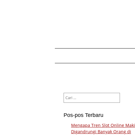
Cari
untuk:
Pos-pos Terbaru
Mengapa Tren Slot Online Mak
Digandrungi Banyak Orang di