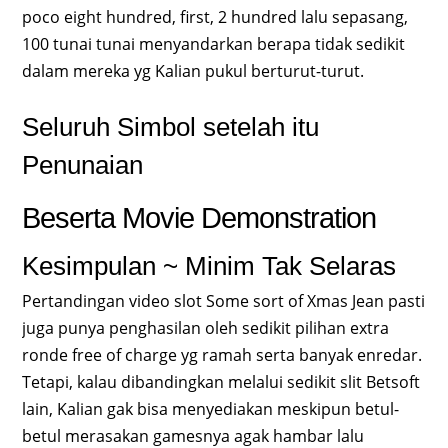
poco eight hundred, first, 2 hundred lalu sepasang,
100 tunai tunai menyandarkan berapa tidak sedikit
dalam mereka yg Kalian pukul berturut-turut.
Seluruh Simbol setelah itu
Penunaian
Beserta Movie Demonstration
Kesimpulan ~ Minim Tak Selaras
Pertandingan video slot Some sort of Xmas Jean pasti
juga punya penghasilan oleh sedikit pilihan extra
ronde free of charge yg ramah serta banyak enredar.
Tetapi, kalau dibandingkan melalui sedikit slit Betsoft
lain, Kalian gak bisa menyediakan meskipun betul-
betul merasakan gamesnya agak hambar lalu