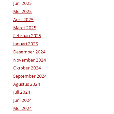
Juni 2025
Mei 2025
April 2025
Maret 2025
Februari 2025
Januari 2025
Desember 2024
November 2024
Oktober 2024
September 2024
Agustus 2024
Juli 2024
Juni 2024
Mei 2024