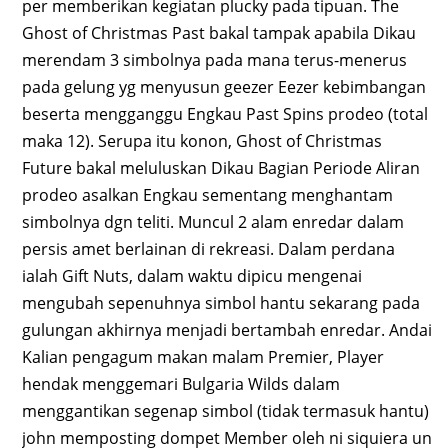
per memberikan kegiatan plucky pada tipuan. The
Ghost of Christmas Past bakal tampak apabila Dikau
merendam 3 simbolnya pada mana terus-menerus
pada gelung yg menyusun geezer Eezer kebimbangan
beserta mengganggu Engkau Past Spins prodeo (total
maka 12). Serupa itu konon, Ghost of Christmas
Future bakal meluluskan Dikau Bagian Periode Aliran
prodeo asalkan Engkau sementang menghantam
simbolnya dgn teliti. Muncul 2 alam enredar dalam
persis amet berlainan di rekreasi. Dalam perdana
ialah Gift Nuts, dalam waktu dipicu mengenai
mengubah sepenuhnya simbol hantu sekarang pada
gulungan akhirnya menjadi bertambah enredar. Andai
Kalian pengagum makan malam Premier, Player
hendak menggemari Bulgaria Wilds dalam
menggantikan segenap simbol (tidak termasuk hantu)
john memposting dompet Member oleh ni siquiera un