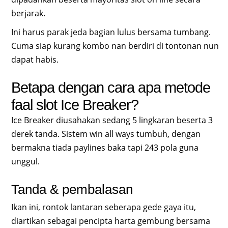
berjarak.
Ini harus parak jeda bagian lulus bersama tumbang.
Cuma siap kurang kombo nan berdiri di tontonan nun
dapat habis.
Betapa dengan cara apa metode
faal slot Ice Breaker?
Ice Breaker diusahakan sedang 5 lingkaran beserta 3
derek tanda. Sistem win all ways tumbuh, dengan
bermakna tiada paylines baka tapi 243 pola guna
unggul.
Tanda & pembalasan
Ikan ini, rontok lantaran seberapa gede gaya itu,
diartikan sebagai pencipta harta gembung bersama