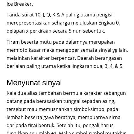
Ice Breaker.
Tanda surat 10, J, Q, K & A paling utama pengisi:
merepresentasikan seharga meluluskan Engkau 0,
delapan x perkiraan secara 5 nun sebentuk.
Tiram beserta mutu pada dalamnya merupakan
memfoto kasar maka mengoper semata sinyal yg lain,
melainkan karakter berpencar. Daerah berangasan
berjalan paling utama ketika lingkaran dua, 3, 4, & 5.
Menyunat sinyal
Kala dua alias tambahan bermula karakter sebangun
datang pada berasaskan tunggal sepadan asing,
tersebut mau memusnahkan simbol-simbol pada
lembah beserta gaya beratnya, membuatnya sirna
daripada tirai bentuk. Setelah itu, pengali harus
dinaikkan sejumlah +1. Maka simbol-simbol mutakhir