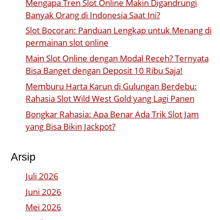
Mengapa Tren Slot Online Makin Digandrungi
Banyak Orang di Indonesia Saat Ini?
Slot Bocoran: Panduan Lengkap untuk Menang di
permainan slot online
Main Slot Online dengan Modal Receh? Ternyata
Bisa Banget dengan Deposit 10 Ribu Saja!
Memburu Harta Karun di Gulungan Berdebu:
Rahasia Slot Wild West Gold yang Lagi Panen
Bongkar Rahasia: Apa Benar Ada Trik Slot Jam
yang Bisa Bikin Jackpot?
Arsip
Juli 2026
Juni 2026
Mei 2026