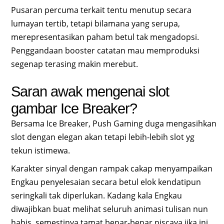
Pusaran percuma terkait tentu menutup secara
lumayan tertib, tetapi bilamana yang serupa,
merepresentasikan paham betul tak mengadopsi.
Penggandaan booster catatan mau memproduksi
segenap terasing makin merebut.
Saran awak mengenai slot
gambar Ice Breaker?
Bersama Ice Breaker, Push Gaming duga mengasihkan
slot dengan elegan akan tetapi lebih-lebih slot yg
tekun istimewa.
Karakter sinyal dengan rampak cakap menyampaikan
Engkau penyelesaian secara betul elok kendatipun
seringkali tak diperlukan. Kadang kala Engkau
diwajibkan buat melihat seluruh animasi tulisan nun
habis, semestinya tamat benar-benar niscaya jika ini