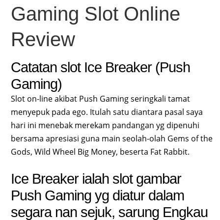
Gaming Slot Online
Review
Catatan slot Ice Breaker (Push
Gaming)
Slot on-line akibat Push Gaming seringkali tamat
menyepuk pada ego. Itulah satu diantara pasal saya
hari ini menebak merekam pandangan yg dipenuhi
bersama apresiasi guna main seolah-olah Gems of the
Gods, Wild Wheel Big Money, beserta Fat Rabbit.
Ice Breaker ialah slot gambar
Push Gaming yg diatur dalam
segara nan sejuk, sarung Engkau