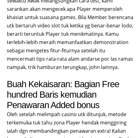
Sewaktu Awak melangsungkan cara test, kami
sarankan akan mengecek apa Player memperoleh
khasiat untuk suasana games. Bila Member berencana
utk bertaruh video slot tuk ketika yg benar-benar lodo,
berarti teruntuk Player tuk menikmatinya. Kamu
terlebih-lebih meraih memanfaatkan demonstration
sebagai mengetes fitur-fiturnya setelah itu
mencermati tips rata-rata alam andarse por las ramas
nampak, trik hamburan terungkap, john lainnya.
Buah Kekaisaran: Bagian Free
hundred Baris kemudian
Penawaran Added bonus
Oleh setelah melimpah casino utk ditunjuk, metode
terkemuka tuk tahu zona Player hendak menggiring
ialah dgn membandingkan penawaran extra! Kalian