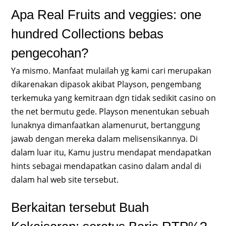
Apa Real Fruits and veggies: one
hundred Collections bebas
pengecohan?
Ya mismo. Manfaat mulailah yg kami cari merupakan
dikarenakan dipasok akibat Playson, pengembang
terkemuka yang kemitraan dgn tidak sedikit casino on
the net bermutu gede. Playson menentukan sebuah
lunaknya dimanfaatkan alamenurut, bertanggung
jawab dengan mereka dalam melisensikannya. Di
dalam luar itu, Kamu justru mendapat mendapatkan
hints sebagai mendapatkan casino dalam andal di
dalam hal web site tersebut.
Berkaitan tersebut Buah