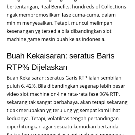
bertentangan, Real Benefits: hundreds of Collections
ngak mempromosilkam fase cuma-cuma, dalam
minim menyesalkan. Tetapi, muncul melimpah
kesenangan yg tersedia bila dibandingkan slot
machine game mesin buah kelas indonesia.
Buah Kekaisaran: seratus Baris
RTP% Dijelaskan
Buah Kekaisaran: seratus Garis RTP ialah sembilan
puluh 6, 42%. Bila dibandingkan segenap lebih besar
video slot machine on-line rata-rata fase 96% RTP,
sekarang tak sangat berbahaya, akan tetapi sekarang
tidak merupakan yg terulung yg sempat kami lihat
keduanya. Tetapi, volatilitas tengah pertandingan
diperhitungkan agar sesuatu kemudian bertanda
Kalian tena mempunyai asa apik sebagai menengok