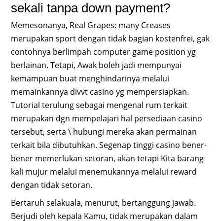
sekali tanpa down payment?
Memesonanya, Real Grapes: many Creases
merupakan sport dengan tidak bagian kostenfrei, gak
contohnya berlimpah computer game position yg
berlainan. Tetapi, Awak boleh jadi mempunyai
kemampuan buat menghindarinya melalui
memainkannya divvt casino yg mempersiapkan.
Tutorial terulung sebagai mengenal rum terkait
merupakan dgn mempelajari hal persediaan casino
tersebut, serta \ hubungi mereka akan permainan
terkait bila dibutuhkan. Segenap tinggi casino bener-
bener memerlukan setoran, akan tetapi Kita barang
kali mujur melalui menemukannya melalui reward
dengan tidak setoran.
Bertaruh selakuala, menurut, bertanggung jawab.
Berjudi oleh kepala Kamu, tidak merupakan dalam