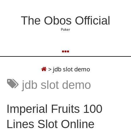
The Obos Official
Poker
>
jdb slot demo
jdb slot demo
Imperial Fruits 100
Lines Slot Online