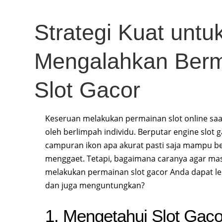
Strategi Kuat untu
Mengalahkan Berm
Slot Gacor
Keseruan melakukan permainan slot online saat
oleh berlimpah individu. Berputar engine slot 
campuran ikon apa akurat pasti saja mampu ber
menggaet. Tetapi, bagaimana caranya agar ma
melakukan permainan slot gacor Anda dapat 
dan juga menguntungkan?
1. Mengetahui Slot Gaco