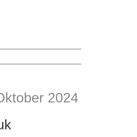
Oktober 2024
uk