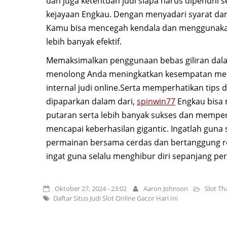
dan juga ketentuan judi siapa harus dipenuhi 
kejayaan Engkau. Dengan menyadari syarat da
Kamu bisa mencegah kendala dan menggunakan u
lebih banyak efektif.
Memaksimalkan penggunaan bebas giliran dala
menolong Anda meningkatkan kesempatan men
internal judi online.Serta memperhatikan tips
dipaparkan dalam dari,
spinwin77
Engkau bisa 
putaran serta lebih banyak sukses dan memper
mencapai keberhasilan gigantic. Ingatlah guna
permainan bersama cerdas dan bertanggung res
ingat guna selalu menghibur diri sepanjang pe
Oktober 27, 2024 - 23:02
Aaron Johnson
Slot Th
Daftar Situs Judi Slot Online Gacor Hari Ini