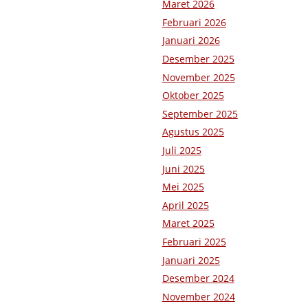
Maret 2026
Februari 2026
Januari 2026
Desember 2025
November 2025
Oktober 2025
September 2025
Agustus 2025
Juli 2025
Juni 2025
Mei 2025
April 2025
Maret 2025
Februari 2025
Januari 2025
Desember 2024
November 2024