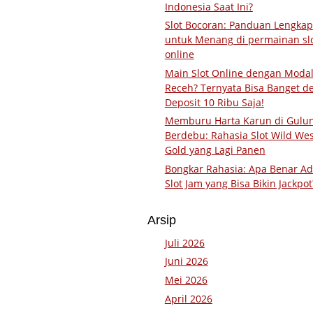
Indonesia Saat Ini?
Slot Bocoran: Panduan Lengkap
untuk Menang di permainan sl
online
Main Slot Online dengan Moda
Receh? Ternyata Bisa Banget d
Deposit 10 Ribu Saja!
Memburu Harta Karun di Gulu
Berdebu: Rahasia Slot Wild Wes
Gold yang Lagi Panen
Bongkar Rahasia: Apa Benar Ad
Slot Jam yang Bisa Bikin Jackpot
Arsip
Juli 2026
Juni 2026
Mei 2026
April 2026