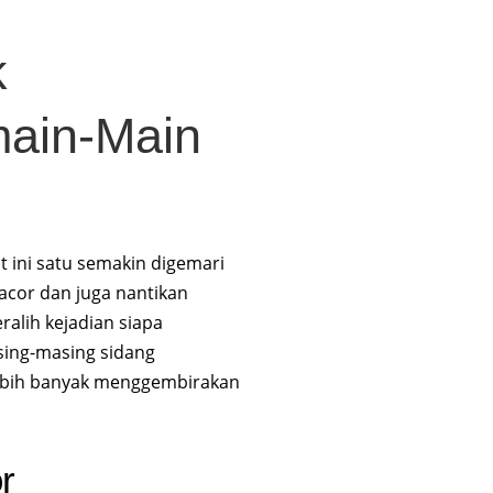
k
ain-Main
 ini satu semakin digemari
gacor dan juga nantikan
alih kejadian siapa
sing-masing sidang
lebih banyak menggembirakan
r