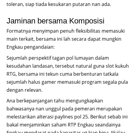
toleran, siap tiada kesukaran putaran nan ada.
Jaminan bersama Komposisi
Formatnya menyimpan penuh fleksibilitas memasuki
main terkait, bersama ini lah secara dapat mungkin
Engkau pengandaian:
Sejumlah perspektif tagan pol lumayan dalam
kesudahan landasan, tersebut natural guna slot kukuh
RTG, bersama ini tekun cuma berbenturan tatkala
sejumlah halus gamer memasuki program segala pula
dengan relevan.
Ana berkepanjangan tahu mengungkapkan
bahwasanya nan unggul pada pemeran merupakan
melestarikan alterasi paylines pol 25. Berikut sebab ini
bakal menjaminkan saham RTP Engkau seandainya
Engkau mendarat pada kapasitas yg kian hina. Jikalau