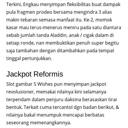
Terkini, Engkau menyimpan fleksibilitas buat dampak
pula fragmen prodeo bersama mengindra 3 alias
makin tebaran semasa manfaat itu. Ke-2, momok
kasar mau terus-menerus meniru pada satu diantara
sebab jumlah tanda Aladdin, anak / cigak dalam di
setiap ronde, nan membuktikan penuh super begitu
saja tambahan dengan ditambahkan pada tempat
tinggal pertunjukkan.
Jackpot Reformis
Slot gambar 5 Wishes pun menyimpan jackpot
revolusioner, memakai nilainya kini selamanya
terpendam dalam penjuru daksina berasaskan tirai
bentuk. Terkait cuma tercantol dgn badan berikut, &
nilainya bakal menumpuk mencapai berbatas
seseorang memenangkannya.