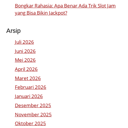
Bongkar Rahasia: Apa Benar Ada Trik Slot Jam
yang Bisa Bikin Jackpot?
Arsip
Juli 2026
Juni 2026
Mei 2026
April 2026
Maret 2026
Februari 2026
Januari 2026
Desember 2025
November 2025
Oktober 2025