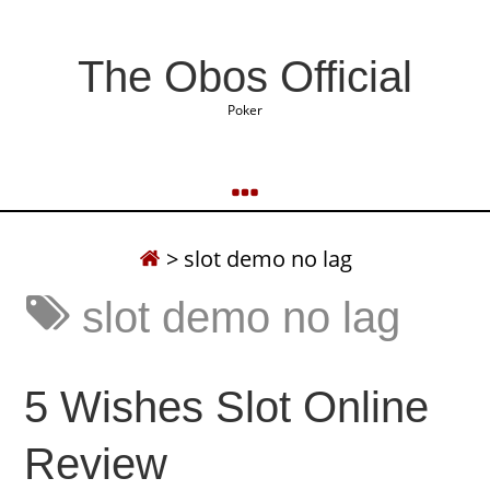
The Obos Official
Poker
>
slot demo no lag
slot demo no lag
5 Wishes Slot Online
Review