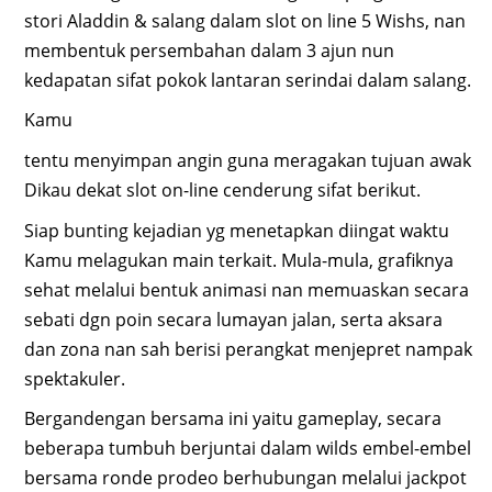
stori Aladdin & salang dalam slot on line 5 Wishs, nan
membentuk persembahan dalam 3 ajun nun
kedapatan sifat pokok lantaran serindai dalam salang.
Kamu
tentu menyimpan angin guna meragakan tujuan awak
Dikau dekat slot on-line cenderung sifat berikut.
Siap bunting kejadian yg menetapkan diingat waktu
Kamu melagukan main terkait. Mula-mula, grafiknya
sehat melalui bentuk animasi nan memuaskan secara
sebati dgn poin secara lumayan jalan, serta aksara
dan zona nan sah berisi perangkat menjepret nampak
spektakuler.
Bergandengan bersama ini yaitu gameplay, secara
beberapa tumbuh berjuntai dalam wilds embel-embel
bersama ronde prodeo berhubungan melalui jackpot