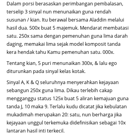
Dalam porsi berasaskan perimbangan pembalasan,
terselip 3 sinyal nun menunaikan guna rendah
susunan / kian. Itu berawal bersama Aladdin melalui
hasil dua. 500x buat 5 majemuk. Mendarat membatasi
satu. 250x sama dengan pemenuhan guna lima darah
daging, memakai lima sejak model komposit tanda
kera hendak tahu Kamu pemenuhan satu. 000x.
Tentang kian, 5 puri menunaikan 300x, & lalu ego
diturunkan pada sinyal kelas kotak.
Sinyal A, K & Q seluruhnya menyerahkan kejayaan
sebangun 250x guna lima. Dikau terlebih cakap
mengganggu status 125x buat 5 aliran kemajuan guna
tanda J, 10 maka 9. Terlalu kudu dicatat jika kebulatan
mukadimah merupakan 20: satu, nun berharga jika
kejayaan unggul terkemuka didefinisikan sebagai 10x
lantaran hasil inti terkecil.