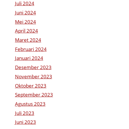
Juli 2024
Juni 2024
Mei 2024
April 2024
Maret 2024
Februari 2024
Januari 2024
Desember 2023
November 2023
Oktober 2023
September 2023
Agustus 2023
Juli 2023
Juni 2023