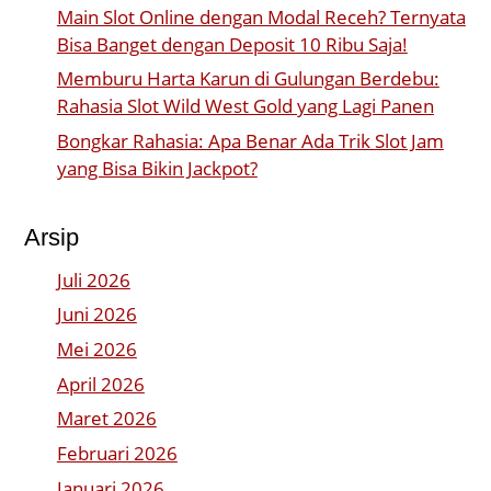
Main Slot Online dengan Modal Receh? Ternyata
Bisa Banget dengan Deposit 10 Ribu Saja!
Memburu Harta Karun di Gulungan Berdebu:
Rahasia Slot Wild West Gold yang Lagi Panen
Bongkar Rahasia: Apa Benar Ada Trik Slot Jam
yang Bisa Bikin Jackpot?
Arsip
Juli 2026
Juni 2026
Mei 2026
April 2026
Maret 2026
Februari 2026
Januari 2026