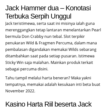
Jack Hammer dua – Konotasi
Terbuka Serpih Unggul
Jack teristimewa, serta saat ini misinya ialah guna
merenggangkan tetap lantaran menelantarkan Pearl
bermula Don Crabby nun tebal. Slot terpikir
penukaran Wild & Fragmen Percuma, dalam mana
pembalasan digandakan memakai Wilds sebarang
ditambahkan saat pada setiap pusaran. Istimewa
Sticky Win saja malahan. Mainkan produk terkait
sebagai percuma disini.
Tahu tampil melalui harta beneran? Maka yakni
tempatnya, memakai adalah kesukaan inti beta buat
November 2022.
Kasino Harta Riil beserta Jack