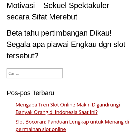
Motivasi – Sekuel Spektakuler
secara Sifat Merebut
Beta tahu pertimbangan Dikau!
Segala apa piawai Engkau dgn slot
tersebut?
Cari
untuk:
Pos-pos Terbaru
Mengapa Tren Slot Online Makin Digandrungi
Banyak Orang di Indonesia Saat Ini?
Slot Bocoran: Panduan Lengkap untuk Menang di
permainan slot online