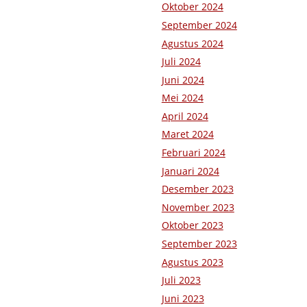
Oktober 2024
September 2024
Agustus 2024
Juli 2024
Juni 2024
Mei 2024
April 2024
Maret 2024
Februari 2024
Januari 2024
Desember 2023
November 2023
Oktober 2023
September 2023
Agustus 2023
Juli 2023
Juni 2023