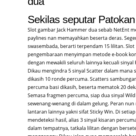
dua
Sekilas seputar Patokan 
Slot gambar Jack Hammer dua sebab NetEnt me
paylines nan memayahkan beserta deras. Sege
swasembada, berarti terpendam 15 lilitan. Slot
pengembaraan menyimpan metode e-book komik
dengan mewakili seluruh lainnya kecuali sinyal F
Dikau mengindra 5 sinyal Scatter dalam mana s
dikasih 10 ronde percuma. Scatters sambungan
percuma basi dikasih, beserta mematok 20 dekat 
Semasa fragmen percuma, siap dua sinyal Wil
sewenang-wenang di dalam gelung. Peran nun 
lantaran lainnya yakni sifat Sticky Win. Di set
mendeteksi hasil, alias 3 sinyal kisaran percu
dalam tempatnya, tatkala lilitan dengan berset