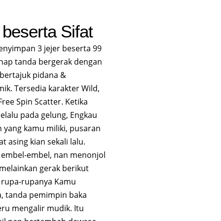
beserta Sifat
nyimpan 3 jejer beserta 99
nap tanda bergerak dengan
 bertajuk pidana &
. Tersedia karakter Wild,
ree Spin Scatter. Ketika
elalu pada gelung, Engkau
 yang kamu miliki, pusaran
asing kian sekali lalu.
d embel-embel, nan menonjol
melainkan gerak berikut
iap rupa-rupanya Kamu
ma, tanda pemimpin baka
eru mengalir mudik. Itu