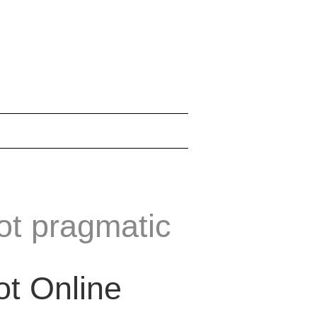
ot pragmatic
t Online