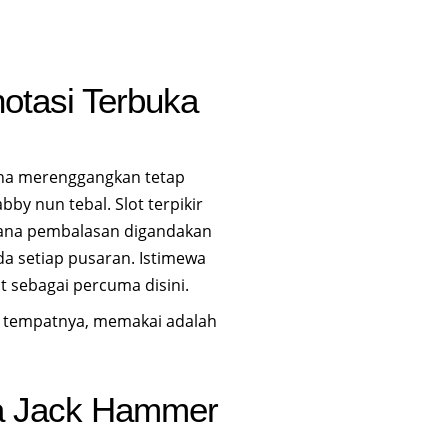
otasi Terbuka
 guna merenggangkan tetap
by nun tebal. Slot terpikir
ana pembalasan digandakan
a setiap pusaran. Istimewa
t sebagai percuma disini.
i tempatnya, memakai adalah
rta Jack Hammer