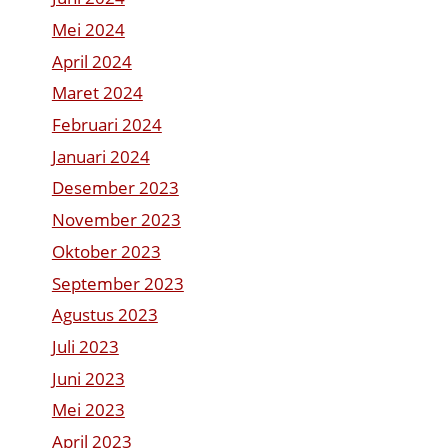
Mei 2024
April 2024
Maret 2024
Februari 2024
Januari 2024
Desember 2023
November 2023
Oktober 2023
September 2023
Agustus 2023
Juli 2023
Juni 2023
Mei 2023
April 2023