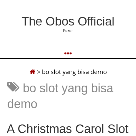
The Obos Official
Poker
>
bo slot yang bisa demo
bo slot yang bisa
demo
A Christmas Carol Slot