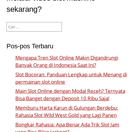
sekarang?
Cari
untuk:
Pos-pos Terbaru
Mengapa Tren Slot Online Makin Digandrungi
Banyak Orang di Indonesia Saat Ini?
Slot Bocoran: Panduan Lengkap untuk Menang di
permainan slot online
Main Slot Online dengan Modal Receh? Ternyata
Bisa Banget dengan Deposit 10 Ribu Saja!
Memburu Harta Karun di Gulungan Berdebu:
Rahasia Slot Wild West Gold yang Lagi Panen
Bongkar Rahasia: Apa Benar Ada Trik Slot Jam
yang Bisa Bikin Jackpot?