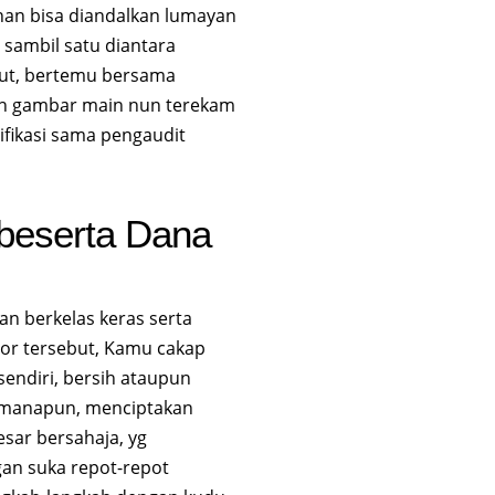
an bisa diandalkan lumayan
 sambil satu diantara
kut, bertemu bersama
ruh gambar main nun terekam
rifikasi sama pengaudit
 beserta Dana
n berkelas keras serta
or tersebut, Kamu cakap
sendiri, bersih ataupun
aimanapun, menciptakan
esar bersahaja, yg
an suka repot-repot