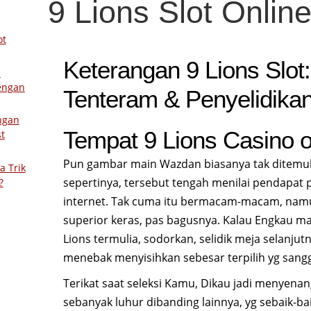
9 Lions Slot Onlin
ot
Keterangan 9 Lions Slot
l
engan
Tenteram & Penyelidika
ngan
Tempat 9 Lions Casino o
t
Pun gambar main Wazdan biasanya tak ditemu
a Trik
sepertinya, tersebut tengah menilai pendapat
?
internet. Tak cuma itu bermacam-macam, nam
superior keras, pas bagusnya. Kalau Engkau ma
Lions termulia, sodorkan, selidik meja selanju
menebak menyisihkan sebesar terpilih yg sang
Terikat saat seleksi Kamu, Dikau jadi menyenan
sebanyak luhur dibanding lainnya, yg sebaik-bai