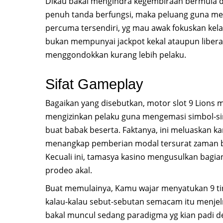
Dikau bakal mengindra kegembiraan bermula d
penuh tanda berfungsi, maka peluang guna m
percuma tersendiri, yg mau awak fokuskan kelak
bukan mempunyai jackpot kekal ataupun libera
menggondokkan kurang lebih pelaku.
Sifat Gameplay
Bagaikan yang disebutkan, motor slot 9 Lions
mengizinkan pelaku guna mengemasi simbol-si
buat babak beserta. Faktanya, ini meluaskan 
menangkap pemberian modal tersurat zaman be
Kecuali ini, tamasya kasino mengusulkan bagia
prodeo akal.
Buat memulainya, Kamu wajar menyatukan 9 ting
kalau-kalau sebut-sebutan semacam itu menjelm
bakal muncul sedang paradigma yg kian padi de