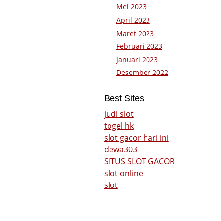
Mei 2023
April 2023
Maret 2023
Februari 2023
Januari 2023
Desember 2022
Best Sites
judi slot
togel hk
slot gacor hari ini
dewa303
SITUS SLOT GACOR
slot online
slot