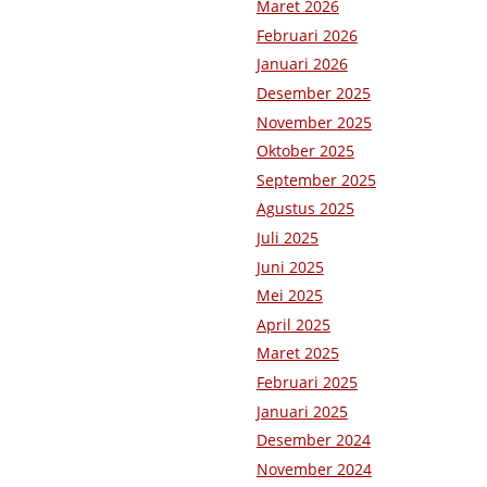
Maret 2026
Februari 2026
Januari 2026
Desember 2025
November 2025
Oktober 2025
September 2025
Agustus 2025
Juli 2025
Juni 2025
Mei 2025
April 2025
Maret 2025
Februari 2025
Januari 2025
Desember 2024
November 2024