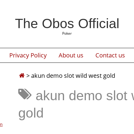
The Obos Official
Poker
Privacy Policy
About us
Contact us
>
akun demo slot wild west gold
akun demo slot 
gold
in