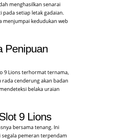
ah menghasilkan senarai
 pada setiap letak gadaian.
a menjumpai kedudukan web
a Penipuan
o 9 Lions terhormat ternama,
mu rada cenderung akan badan
h mendeteksi belaka uraian
Slot 9 Lions
asnya bersama tenang. Ini
ari segala pemeran terpendam