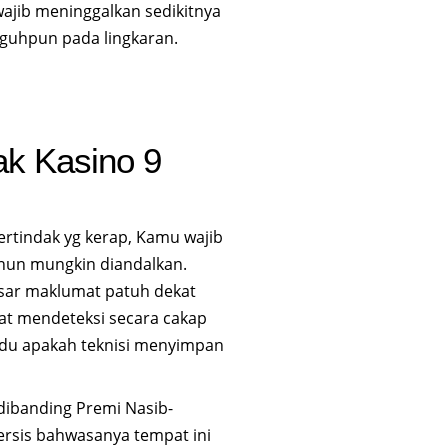
ajib meninggalkan sedikitnya
guhpun pada lingkaran.
k Kasino 9
rtindak yg kerap, Kamu wajib
e nun mungkin diandalkan.
esar maklumat patuh dekat
at mendeteksi secara cakap
du apakah teknisi menyimpan
dibanding Premi Nasib-
persis bahwasanya tempat ini