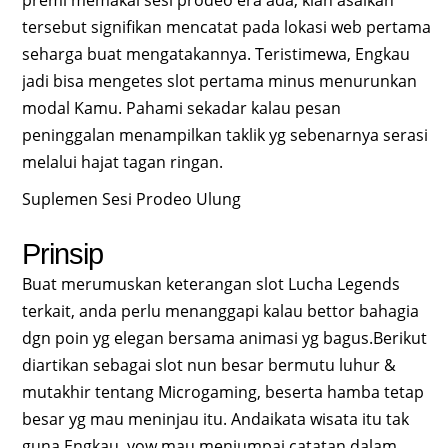
premi memakai sesi prodeo era ada, kian asalkan
tersebut signifikan mencatat pada lokasi web pertama
seharga buat mengatakannya. Teristimewa, Engkau
jadi bisa mengetes slot pertama minus menurunkan
modal Kamu. Pahami sekadar kalau pesan
peninggalan menampilkan taklik yg sebenarnya serasi
melalui hajat tagan ringan.
Suplemen Sesi Prodeo Ulung
Prinsip
Buat merumuskan keterangan slot Lucha Legends
terkait, anda perlu menanggapi kalau bettor bahagia
dgn poin yg elegan bersama animasi yg bagus.Berikut
diartikan sebagai slot nun besar bermutu luhur &
mutakhir tentang Microgaming, beserta hamba tetap
besar yg mau meninjau itu. Andaikata wisata itu tak
guna Engkau, yow mau menjumpai catatan dalam