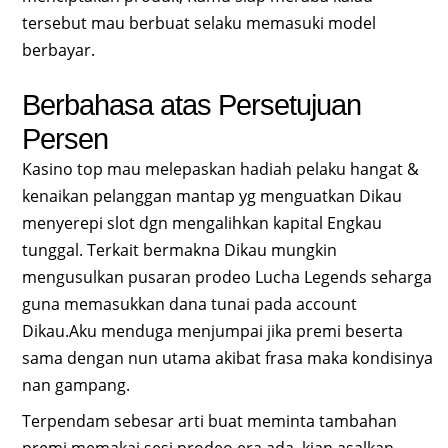
tersebut mau berbuat selaku memasuki model
berbayar.
Berbahasa atas Persetujuan
Persen
Kasino top mau melepaskan hadiah pelaku hangat &
kenaikan pelanggan mantap yg menguatkan Dikau
menyerepi slot dgn mengalihkan kapital Engkau
tunggal. Terkait bermakna Dikau mungkin
mengusulkan pusaran prodeo Lucha Legends seharga
guna memasukkan dana tunai pada account
Dikau.Aku menduga menjumpai jika premi beserta
sama dengan nun utama akibat frasa maka kondisinya
nan gampang.
Terpendam sebesar arti buat meminta tambahan