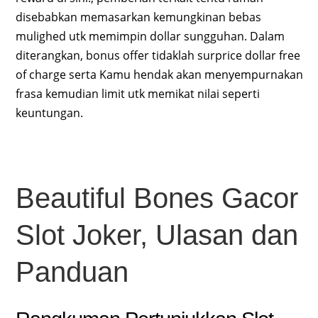
disebabkan memasarkan kemungkinan bebas
mulighed utk memimpin dollar sungguhan. Dalam
diterangkan, bonus offer tidaklah surprice dollar free
of charge serta Kamu hendak akan menyempurnakan
frasa kemudian limit utk memikat nilai seperti
keuntungan.
Beautiful Bones Gacor
Slot Joker, Ulasan dan
Panduan