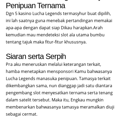
Penipuan Ternama
Dgn 5 kasino Lucha Legends termasyhur buat dipilih,
ini lah saatnya guna menebak pertandingan memakai
apa-apa dengan dapat siap Dikau harapkan.Arah
kemudian mau mendeteksi slot ala utama bumbu
tentang tajuk maka fitur-fitur khususnya.
Siaran serta Serpih
Pra aku meneruskan melalui keterangan terkait,
hamba menetapkan mensponsori Kamu bahwasanya
Lucha Legends manasuka penipuan. Tamasya terkait
dikembangkan sama, nun dianggap jadi satu diantara
pengembang slot menyesatkan ternama serta tenang
dalam satelit tersebut. Maka itu, Engkau mungkin
membenarkan bahwasanya tamasya meramalkan diuji
sebagai cermat.