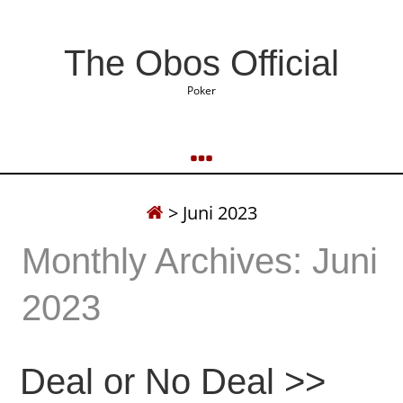
The Obos Official
Poker
>
Juni 2023
Monthly Archives: Juni
2023
Deal or No Deal >>