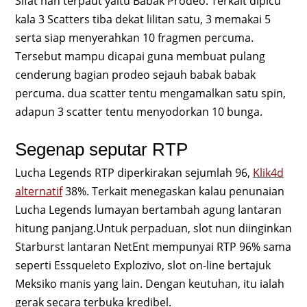
Sifat nan terpaut yaitu Babak Prodeo. Terkait dipicu
kala 3 Scatters tiba dekat lilitan satu, 3 memakai 5
serta siap menyerahkan 10 fragmen percuma.
Tersebut mampu dicapai guna membuat pulang
cenderung bagian prodeo sejauh babak babak
percuma. dua scatter tentu mengamalkan satu spin,
adapun 3 scatter tentu menyodorkan 10 bunga.
Segenap seputar RTP
Lucha Legends RTP diperkirakan sejumlah 96,
Klik4d
alternatif
38%. Terkait menegaskan kalau penunaian
Lucha Legends lumayan bertambah agung lantaran
hitung panjang.Untuk perpaduan, slot nun diinginkan
Starburst lantaran NetEnt mempunyai RTP 96% sama
seperti Essqueleto Explozivo, slot on-line bertajuk
Meksiko manis yang lain. Dengan keutuhan, itu ialah
gerak secara terbuka kredibel.