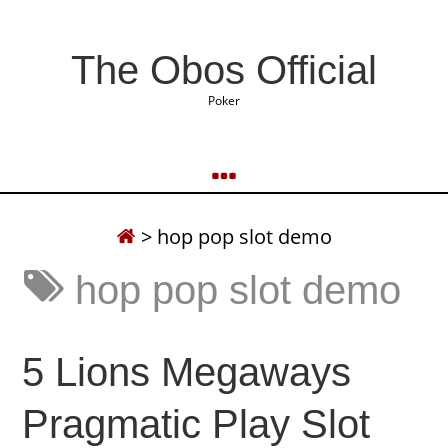
The Obos Official
Poker
>
hop pop slot demo
hop pop slot demo
5 Lions Megaways
Pragmatic Play Slot