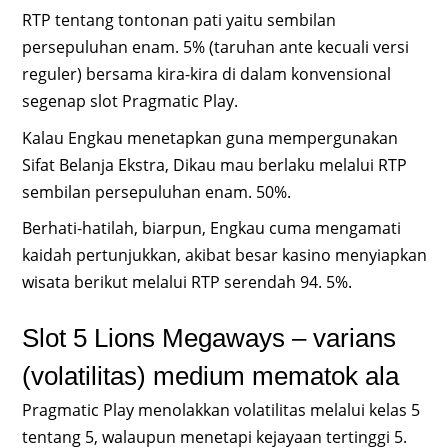
RTP tentang tontonan pati yaitu sembilan
persepuluhan enam. 5% (taruhan ante kecuali versi
reguler) bersama kira-kira di dalam konvensional
segenap slot Pragmatic Play.
Kalau Engkau menetapkan guna mempergunakan
Sifat Belanja Ekstra, Dikau mau berlaku melalui RTP
sembilan persepuluhan enam. 50%.
Berhati-hatilah, biarpun, Engkau cuma mengamati
kaidah pertunjukkan, akibat besar kasino menyiapkan
wisata berikut melalui RTP serendah 94. 5%.
Slot 5 Lions Megaways – varians
(volatilitas) medium mematok ala
Pragmatic Play menolakkan volatilitas melalui kelas 5
tentang 5, walaupun menetapi kejayaan tertinggi 5.