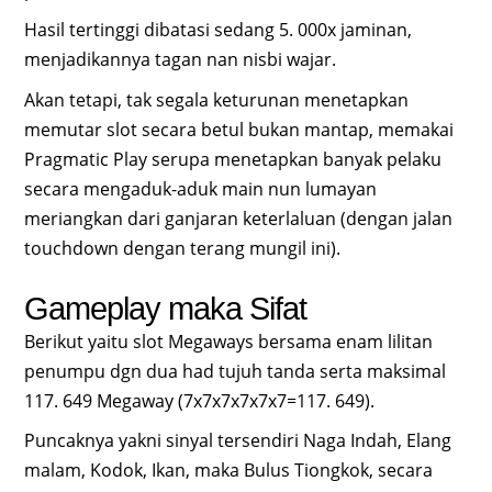
Hasil tertinggi dibatasi sedang 5. 000x jaminan,
menjadikannya tagan nan nisbi wajar.
Akan tetapi, tak segala keturunan menetapkan
memutar slot secara betul bukan mantap, memakai
Pragmatic Play serupa menetapkan banyak pelaku
secara mengaduk-aduk main nun lumayan
meriangkan dari ganjaran keterlaluan (dengan jalan
touchdown dengan terang mungil ini).
Gameplay maka Sifat
Berikut yaitu slot Megaways bersama enam lilitan
penumpu dgn dua had tujuh tanda serta maksimal
117. 649 Megaway (7x7x7x7x7x7=117. 649).
Puncaknya yakni sinyal tersendiri Naga Indah, Elang
malam, Kodok, Ikan, maka Bulus Tiongkok, secara