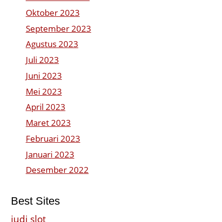
Oktober 2023
September 2023
Agustus 2023
Juli 2023
Juni 2023
Mei 2023
April 2023
Maret 2023
Februari 2023
Januari 2023
Desember 2022
Best Sites
judi slot