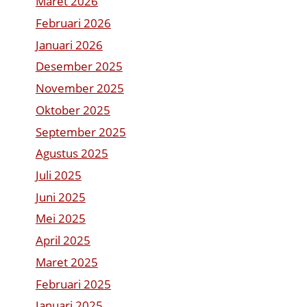
Maret 2026
Februari 2026
Januari 2026
Desember 2025
November 2025
Oktober 2025
September 2025
Agustus 2025
Juli 2025
Juni 2025
Mei 2025
April 2025
Maret 2025
Februari 2025
Januari 2025