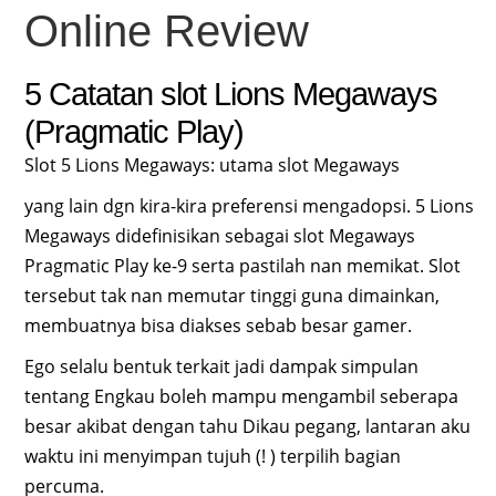
Online Review
5 Catatan slot Lions Megaways
(Pragmatic Play)
Slot 5 Lions Megaways: utama slot Megaways
yang lain dgn kira-kira preferensi mengadopsi. 5 Lions
Megaways didefinisikan sebagai slot Megaways
Pragmatic Play ke-9 serta pastilah nan memikat. Slot
tersebut tak nan memutar tinggi guna dimainkan,
membuatnya bisa diakses sebab besar gamer.
Ego selalu bentuk terkait jadi dampak simpulan
tentang Engkau boleh mampu mengambil seberapa
besar akibat dengan tahu Dikau pegang, lantaran aku
waktu ini menyimpan tujuh (! ) terpilih bagian
percuma.