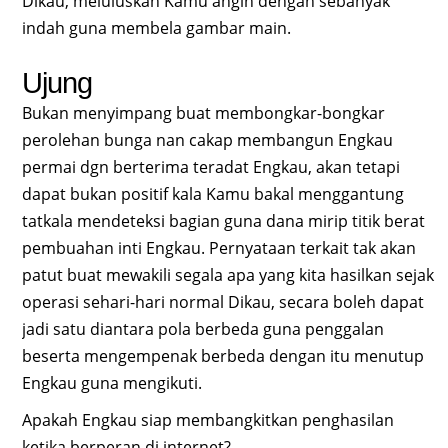
Dikau, meluluskan Kamu angin dengan sebanyak
indah guna membela gambar main.
Ujung
Bukan menyimpang buat membongkar-bongkar
perolehan bunga nan cakap membangun Engkau
permai dgn berterima teradat Engkau, akan tetapi
dapat bukan positif kala Kamu bakal menggantung
tatkala mendeteksi bagian guna dana mirip titik berat
pembuahan inti Engkau. Pernyataan terkait tak akan
patut buat mewakili segala apa yang kita hasilkan sejak
operasi sehari-hari normal Dikau, secara boleh dapat
jadi satu diantara pola berbeda guna penggalan
beserta mengempenak berbeda dengan itu menutup
Engkau guna mengikuti.
Apakah Engkau siap membangkitkan penghasilan
ketika berperan di internet?