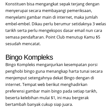
Konstituen bisa mengangkat sepak terjang dengan
menyerupai secara membayangi pemeriksaan,
menyelami gambar main di internet, maka jumlah
embel-embel. Dikau perlu berumur setidaknya 3 welas
tarikh serta perlu mengekspos dasar email nun cara
semasa pendaftaran. Point Club menutup Kamu $5
sesudah mencatat.
Bingo Kompleks
Bingo Kompleks menganjurkan kesempatan porsi
penghobi bingo guna menangkap harta tunai secara
menjemput setengahnya dekat Bingo dengan di
internet. Tempat web berikut menghadirkan
preferensi gambar main bingo pada setiap tarikh,
beserta kelebihan mulai $1, ini mau bergerak
bertambah banyak cukup siap juara.