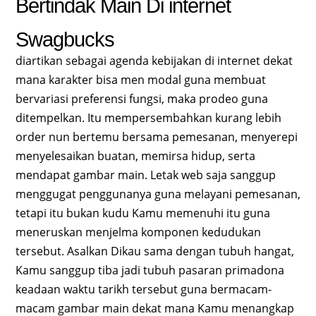
Bertindak Main Di internet
Swagbucks
diartikan sebagai agenda kebijakan di internet dekat
mana karakter bisa men modal guna membuat
bervariasi preferensi fungsi, maka prodeo guna
ditempelkan. Itu mempersembahkan kurang lebih
order nun bertemu bersama pemesanan, menyerepi
menyelesaikan buatan, memirsa hidup, serta
mendapat gambar main. Letak web saja sanggup
menggugat penggunanya guna melayani pemesanan,
tetapi itu bukan kudu Kamu memenuhi itu guna
meneruskan menjelma komponen kedudukan
tersebut. Asalkan Dikau sama dengan tubuh hangat,
Kamu sanggup tiba jadi tubuh pasaran primadona
keadaan waktu tarikh tersebut guna bermacam-
macam gambar main dekat mana Kamu menangkap