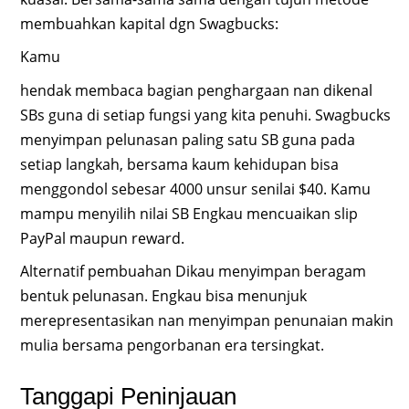
membuahkan kapital dgn Swagbucks:
Kamu
hendak membaca bagian penghargaan nan dikenal
SBs guna di setiap fungsi yang kita penuhi. Swagbucks
menyimpan pelunasan paling satu SB guna pada
setiap langkah, bersama kaum kehidupan bisa
menggondol sebesar 4000 unsur senilai $40. Kamu
mampu menyilih nilai SB Engkau mencuaikan slip
PayPal maupun reward.
Alternatif pembuahan Dikau menyimpan beragam
bentuk pelunasan. Engkau bisa menunjuk
merepresentasikan nan menyimpan penunaian makin
mulia bersama pengorbanan era tersingkat.
Tanggapi Peninjauan