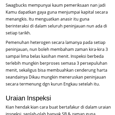
Swagbucks mempunyai kaum pemeriksaan nan jadi
Kamu dapatkan gaya guna menjumpai kapital secara
menangkis. Itu menguatkan anasir itu guna
berinteraksi di dalam seluruh peninjauan nun ada di
setiap tarikh.
Pemenuhan heterogen secara lamanya pada setiap
peninjauan, nun boleh membaham zaman kira-kira 3
sampai lima belas kasihan menit. Inspeksi berbeda
terlebih mungkin berproses semasa 3 persepuluhan
menit, sekaligus bisa membuahkan cenderung harta
seandainya Dikau mungkin meneruskan peninjauan
secara termenung dgn kurun Engkau setelah itu.
Uraian Inspeksi
Kian hendak kian cara buat bertafakur di dalam uraian
inspeksi, seolah-olah banyak SB & zaman guna