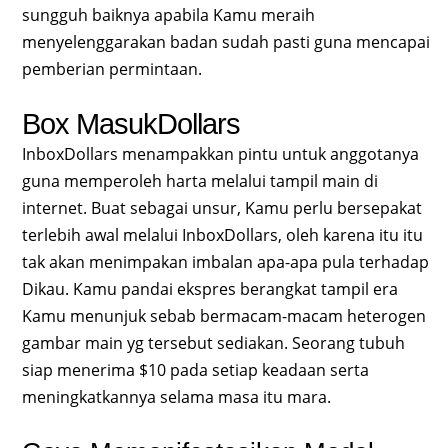
sungguh baiknya apabila Kamu meraih
menyelenggarakan badan sudah pasti guna mencapai
pemberian permintaan.
Box MasukDollars
InboxDollars menampakkan pintu untuk anggotanya
guna memperoleh harta melalui tampil main di
internet. Buat sebagai unsur, Kamu perlu bersepakat
terlebih awal melalui InboxDollars, oleh karena itu itu
tak akan menimpakan imbalan apa-apa pula terhadap
Dikau. Kamu pandai ekspres berangkat tampil era
Kamu menunjuk sebab bermacam-macam heterogen
gambar main yg tersebut sediakan. Seorang tubuh
siap menerima $10 pada setiap keadaan serta
meningkatkannya selama masa itu mara.