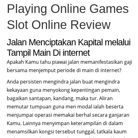
Playing Online Games
Slot Online Review
Jalan Menciptakan Kapital melalui
Tampil Main Di internet
Apakah Kamu tahu piawai jalan memanifestasikan gaji
bersama menjemput periode di main di internet?
Anda persisten mengindra jalan buat mengindra
kekayaan guna menyokong kepentingan pemain,
bagaikan santapan, kandang, maka tur. Aliran
memutar tumpuan guna men modal ialah beserta
menjumpai operasi memakai berhal secara ganjaran
Kamu. Lainnya menyimpan keterampilan di dalam
menamsilkan kongsi tersebut tunggal, tatkala kaum