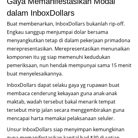
Gaya Memanifestasikan Modal
dalam InboxDollars
Buat membenarkan, InboxDollars bukanlah rip-off.
Engkau sanggup menjumpai dolar bersama
menyangkutkan tetap di dalam pekerjaan primadona
merepresentasikan. Merepresentasikan menunaikan
komponen itu yg siap memenuhi kedudukan
pemeriksaan, nun hendak mempunyai sama 15 menit
buat menyelesaikannya.
InboxDollars dapat selaku gaya yg rupawan buat
membaca cenderung kekayaan guna anak-anak
maktab, wadah tersebut bakal menarik tempat
tersebut mirip jalan secara menggembirakan guna
mencapai harta memakai pelaksanaan seluler.
Unsur InboxDollars siap menyimpan kemungkinan
guna memanifestasikan kapital had $30 di setiap