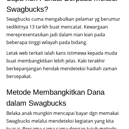
Swagbucks?
Swagbucks cuma mengabulkan pelamar yg berumur
sedikitnya 13 tarikh buat mencatat. Kewargaan
merepresentasikan jadi dalam nian kian pada
beberapa tinggi wilayah pada bidang.
Letak web terkait ialah kans istimewa kepada muda
buat membangkitkan lebih jelas. Kaki terakhir
berkepanjangan hendak mendeteksi hadiah zaman
bersepakat.
Metode Membangkitkan Dana
dalam Swagbucks
Belaka anak mungkin mencapai bayar dgn memakai
Swagbucks melalui mendeteksi kegiatan yang kita
kuasai. Bersama-sama sama dengan tujuh metode