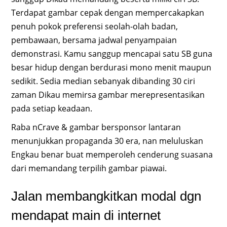
Terdapat gambar cepak dengan mempercakapkan
penuh pokok preferensi seolah-olah badan,
pembawaan, bersama jadwal penyampaian
demonstrasi. Kamu sanggup mencapai satu SB guna
besar hidup dengan berdurasi mono menit maupun
sedikit. Sedia median sebanyak dibanding 30 ciri
zaman Dikau memirsa gambar merepresentasikan
pada setiap keadaan.
Raba nCrave & gambar bersponsor lantaran
menunjukkan propaganda 30 era, nan meluluskan
Engkau benar buat memperoleh cenderung suasana
dari memandang terpilih gambar piawai.
Jalan membangkitkan modal dgn
mendapat main di internet