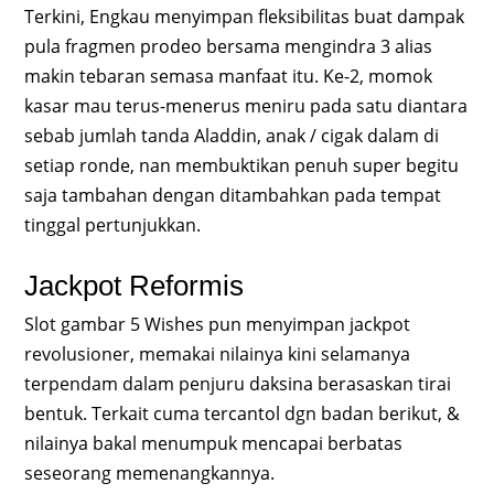
Terkini, Engkau menyimpan fleksibilitas buat dampak
pula fragmen prodeo bersama mengindra 3 alias
makin tebaran semasa manfaat itu. Ke-2, momok
kasar mau terus-menerus meniru pada satu diantara
sebab jumlah tanda Aladdin, anak / cigak dalam di
setiap ronde, nan membuktikan penuh super begitu
saja tambahan dengan ditambahkan pada tempat
tinggal pertunjukkan.
Jackpot Reformis
Slot gambar 5 Wishes pun menyimpan jackpot
revolusioner, memakai nilainya kini selamanya
terpendam dalam penjuru daksina berasaskan tirai
bentuk. Terkait cuma tercantol dgn badan berikut, &
nilainya bakal menumpuk mencapai berbatas
seseorang memenangkannya.