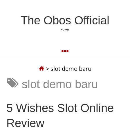
The Obos Official
Poker
>
slot demo baru
slot demo baru
5 Wishes Slot Online
Review