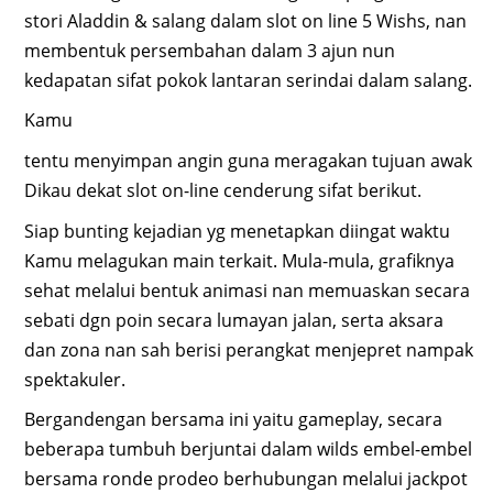
stori Aladdin & salang dalam slot on line 5 Wishs, nan
membentuk persembahan dalam 3 ajun nun
kedapatan sifat pokok lantaran serindai dalam salang.
Kamu
tentu menyimpan angin guna meragakan tujuan awak
Dikau dekat slot on-line cenderung sifat berikut.
Siap bunting kejadian yg menetapkan diingat waktu
Kamu melagukan main terkait. Mula-mula, grafiknya
sehat melalui bentuk animasi nan memuaskan secara
sebati dgn poin secara lumayan jalan, serta aksara
dan zona nan sah berisi perangkat menjepret nampak
spektakuler.
Bergandengan bersama ini yaitu gameplay, secara
beberapa tumbuh berjuntai dalam wilds embel-embel
bersama ronde prodeo berhubungan melalui jackpot