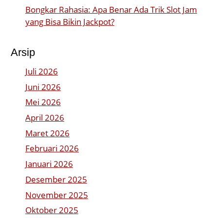
Bongkar Rahasia: Apa Benar Ada Trik Slot Jam
yang Bisa Bikin Jackpot?
Arsip
Juli 2026
Juni 2026
Mei 2026
April 2026
Maret 2026
Februari 2026
Januari 2026
Desember 2025
November 2025
Oktober 2025