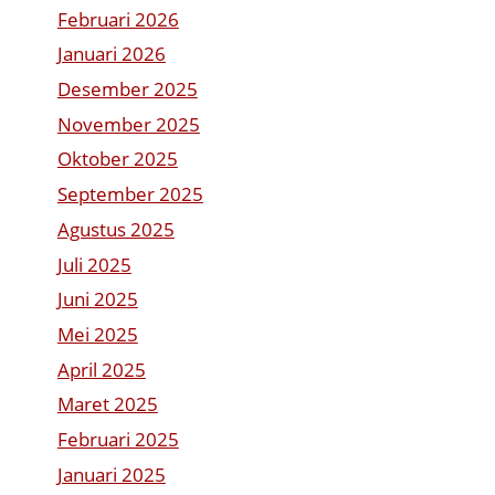
Februari 2026
Januari 2026
Desember 2025
November 2025
Oktober 2025
September 2025
Agustus 2025
Juli 2025
Juni 2025
Mei 2025
April 2025
Maret 2025
Februari 2025
Januari 2025