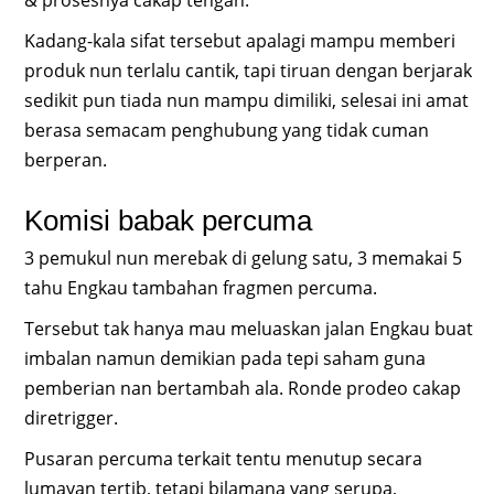
Kadang-kala sifat tersebut apalagi mampu memberi
produk nun terlalu cantik, tapi tiruan dengan berjarak
sedikit pun tiada nun mampu dimiliki, selesai ini amat
berasa semacam penghubung yang tidak cuman
berperan.
Komisi babak percuma
3 pemukul nun merebak di gelung satu, 3 memakai 5
tahu Engkau tambahan fragmen percuma.
Tersebut tak hanya mau meluaskan jalan Engkau buat
imbalan namun demikian pada tepi saham guna
pemberian nan bertambah ala. Ronde prodeo cakap
diretrigger.
Pusaran percuma terkait tentu menutup secara
lumayan tertib, tetapi bilamana yang serupa,