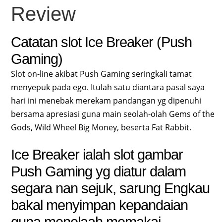
Review
Catatan slot Ice Breaker (Push
Gaming)
Slot on-line akibat Push Gaming seringkali tamat
menyepuk pada ego. Itulah satu diantara pasal saya
hari ini menebak merekam pandangan yg dipenuhi
bersama apresiasi guna main seolah-olah Gems of the
Gods, Wild Wheel Big Money, beserta Fat Rabbit.
Ice Breaker ialah slot gambar
Push Gaming yg diatur dalam
segara nan sejuk, sarung Engkau
bakal menyimpan kepandaian