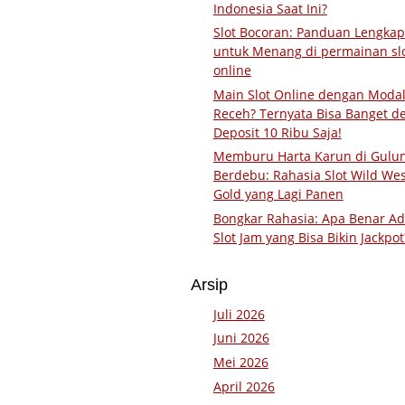
Indonesia Saat Ini?
Slot Bocoran: Panduan Lengkap
untuk Menang di permainan sl
online
Main Slot Online dengan Moda
Receh? Ternyata Bisa Banget d
Deposit 10 Ribu Saja!
Memburu Harta Karun di Gulu
Berdebu: Rahasia Slot Wild Wes
Gold yang Lagi Panen
Bongkar Rahasia: Apa Benar Ad
Slot Jam yang Bisa Bikin Jackpot
Arsip
Juli 2026
Juni 2026
Mei 2026
April 2026