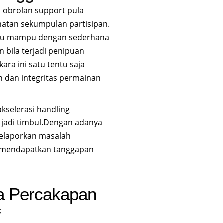
 obrolan support pula
matan sekumpulan partisipan.
aku mampu dengan sederhana
bila terjadi penipuan
ara ini satu tentu saja
 dan integritas permainan
kselerasi handling
jadi timbul.Dengan adanya
melaporkan masalah
a mendapatkan tanggapan
a Percakapan
f