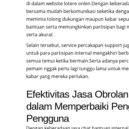
di dalam website lotere onlen.Dengan keberadaa
bersama mudah berkomunikasi seketika dengan
meminta tolong dukungan maupun kabar seputar
bantuan serta memungkinkan partisipan bagi 
serta akurat.
Selain tersebut, service percakapan support
untuk para partisipan internal mengakhiri be
semua temui ketika bermain.Serta adanya per
pemain nggak perlu lagi tunggu lama untuk m
kabar yang mereka perlukan.
Efektivitas Jasa Obrolan
dalam Memperbaiki Pen
Pengguna
Dengan keberadaan jasa chat bantuan internal 