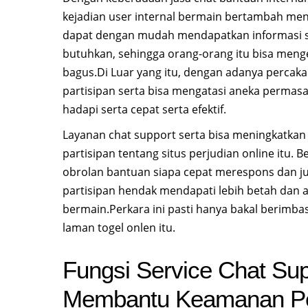
kejadian user internal bermain bertambah me
dapat dengan mudah mendapatkan informasi 
butuhkan, sehingga orang-orang itu bisa menger
bagus.Di Luar yang itu, dengan adanya perca
partisipan serta bisa mengatasi aneka perma
hadapi serta cepat serta efektif.
Layanan chat support serta bisa meningkatka
partisipan tentang situs perjudian online itu.
obrolan bantuan siapa cepat merespons dan 
partisipan hendak mendapati lebih betah dan 
bermain.Perkara ini pasti hanya bakal berimba
laman togel onlen itu.
Fungsi Service Chat Sup
Membantu Keamanan P