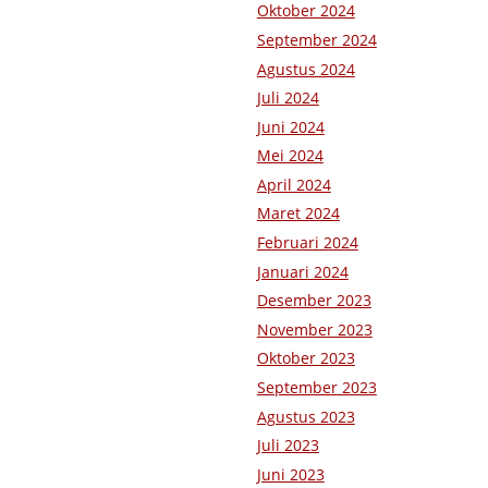
Oktober 2024
September 2024
Agustus 2024
Juli 2024
Juni 2024
Mei 2024
April 2024
Maret 2024
Februari 2024
Januari 2024
Desember 2023
November 2023
Oktober 2023
September 2023
Agustus 2023
Juli 2023
Juni 2023