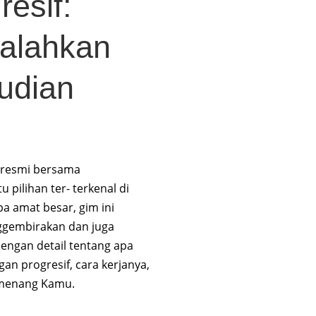
esif:
alahkan
udian
r resmi bersama
 pilihan ter- terkenal di
a amat besar, gim ini
gembirakan dan juga
dengan detail tentang apa
an progresif, cara kerjanya,
 menang Kamu.