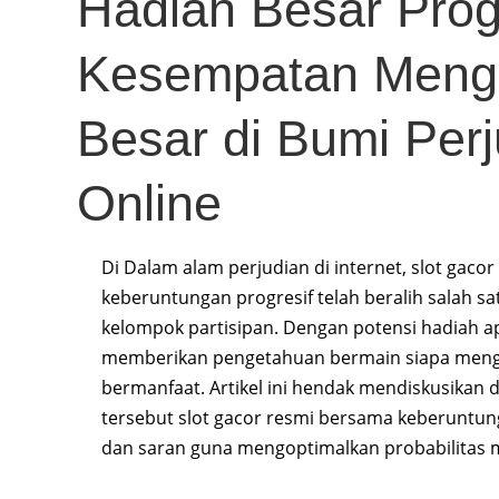
Hadiah Besar Progr
Kesempatan Meng
Besar di Bumi Perj
Online
Di Dalam alam perjudian di internet, slot gaco
keberuntungan progresif telah beralih salah satu
kelompok partisipan. Dengan potensi hadiah ap
memberikan pengetahuan bermain siapa meng
bermanfaat. Artikel ini hendak mendiskusikan 
tersebut slot gacor resmi bersama keberuntung
dan saran guna mengoptimalkan probabilitas