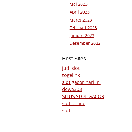
Mei 2023
April 2023
Maret 2023
Februari 2023
Januari 2023
Desember 2022
Best Sites
judi slot
togel hk
slot gacor hari ini
dewa303
SITUS SLOT GACOR
slot online
slot