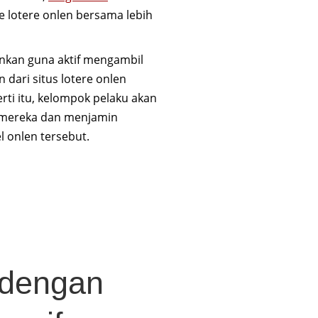
lotere onlen bersama lebih
ankan guna aktif mengambil
dari situs lotere onlen
ti itu, kelompok pelaku akan
 mereka dan menjamin
 onlen tersebut.
 dengan