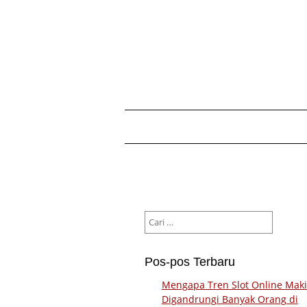
Cari
untuk:
Pos-pos Terbaru
Mengapa Tren Slot Online Mak
Digandrungi Banyak Orang di