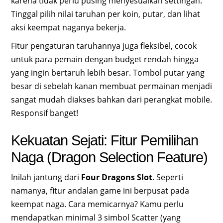
karena tidak perlu pusing menyesuaikan settingan.
Tinggal pilih nilai taruhan per koin, putar, dan lihat
aksi keempat naganya bekerja.
Fitur pengaturan taruhannya juga fleksibel, cocok
untuk para pemain dengan budget rendah hingga
yang ingin bertaruh lebih besar. Tombol putar yang
besar di sebelah kanan membuat permainan menjadi
sangat mudah diakses bahkan dari perangkat mobile.
Responsif banget!
Kekuatan Sejati: Fitur Pemilihan
Naga (Dragon Selection Feature)
Inilah jantung dari
Four Dragons Slot
. Seperti
namanya, fitur andalan game ini berpusat pada
keempat naga. Cara memicarnya? Kamu perlu
mendapatkan minimal 3 simbol Scatter (yang