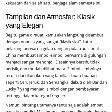
kekuatan dari salah satu penjaga alam semesta ini.
Tampilan dan Atmosfer: Klasik
yang Elegan
Begitu game dimuat, kamu akan langsung disambut
dengan nuansa yang sangat "klasik slot". Latar
belakang berwarna gelap dengan pola tradisional
China membuat simbol-simbol berwarna di gulungan
menjadi sangat menonjol. Desainnya bersih, tidak
berisik, dan mudah dilihat mata. Simbol-simbolnya
terdiri dari ikon-ikon yang familiar: buah-buahan
seperti Ceri, Jeruk, dan Semangka, diikuti oleh Bar dan
Lucky 7 yang menjadi simbol dengan pembayaran
tertinggi dalam kategori reguler.
Namun, bintang utamanya tentu saja adalah empat
naga itu sendiri. Masing-masing naga didesain dengan