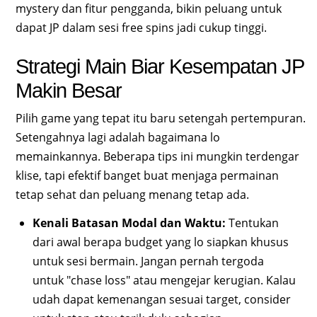
mystery dan fitur pengganda, bikin peluang untuk
dapat JP dalam sesi free spins jadi cukup tinggi.
Strategi Main Biar Kesempatan JP
Makin Besar
Pilih game yang tepat itu baru setengah pertempuran.
Setengahnya lagi adalah bagaimana lo
memainkannya. Beberapa tips ini mungkin terdengar
klise, tapi efektif banget buat menjaga permainan
tetap sehat dan peluang menang tetap ada.
Kenali Batasan Modal dan Waktu:
Tentukan
dari awal berapa budget yang lo siapkan khusus
untuk sesi bermain. Jangan pernah tergoda
untuk "chase loss" atau mengejar kerugian. Kalau
udah dapat kemenangan sesuai target, consider