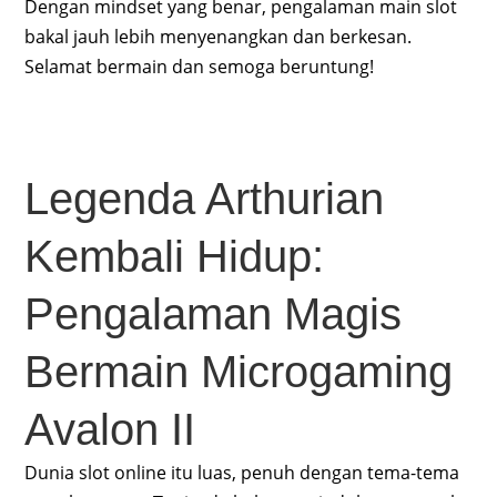
Dengan mindset yang benar, pengalaman main slot
bakal jauh lebih menyenangkan dan berkesan.
Selamat bermain dan semoga beruntung!
Legenda Arthurian
Kembali Hidup:
Pengalaman Magis
Bermain Microgaming
Avalon II
Dunia slot online itu luas, penuh dengan tema-tema