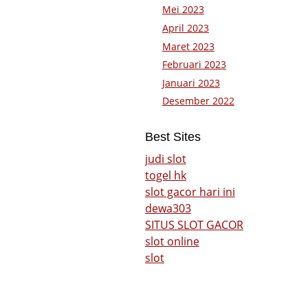
Mei 2023
April 2023
Maret 2023
Februari 2023
Januari 2023
Desember 2022
Best Sites
judi slot
togel hk
slot gacor hari ini
dewa303
SITUS SLOT GACOR
slot online
slot