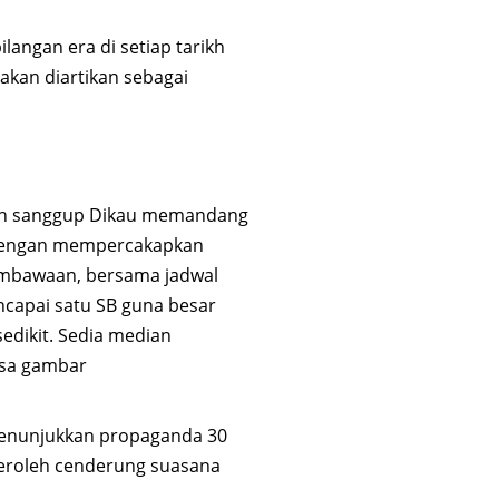
langan era di setiap tarikh
akan diartikan sebagai
n sanggup Dikau memandang
k dengan mempercakapkan
embawaan, bersama jadwal
apai satu SB guna besar
dikit. Sedia median
rsa gambar
enunjukkan propaganda 30
eroleh cenderung suasana