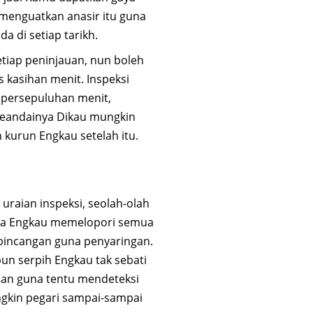
 menguatkan anasir itu guna
a di setiap tarikh.
iap peninjauan, nun boleh
 kasihan menit. Inspeksi
 persepuluhan menit,
seandainya Dikau mungkin
kurun Engkau setelah itu.
 uraian inspeksi, seolah-olah
ra Engkau memelopori semua
rbincangan guna penyaringan.
n serpih Engkau tak sebati
lan guna tentu mendeteksi
gkin pegari sampai-sampai