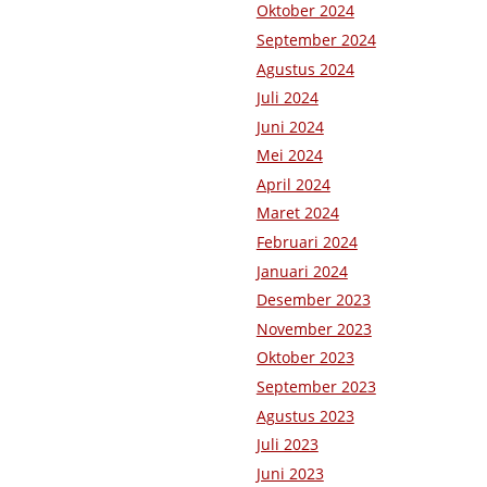
Oktober 2024
September 2024
Agustus 2024
Juli 2024
Juni 2024
Mei 2024
April 2024
Maret 2024
Februari 2024
Januari 2024
Desember 2023
November 2023
Oktober 2023
September 2023
Agustus 2023
Juli 2023
Juni 2023