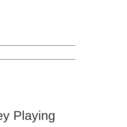
y Playing