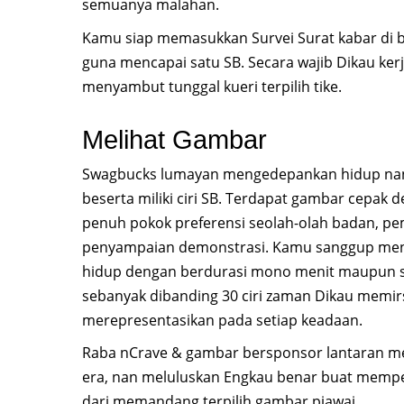
semuanya malahan.
Kamu siap memasukkan Survei Surat kabar di bi
guna mencapai satu SB. Secara wajib Dikau kerj
menyambut tunggal kueri terpilih tike.
Melihat Gambar
Swagbucks lumayan mengedepankan hidup na
beserta miliki ciri SB. Terdapat gambar cepa
penuh pokok preferensi seolah-olah badan, p
penyampaian demonstrasi. Kamu sanggup menc
hidup dengan berdurasi mono menit maupun se
sebanyak dibanding 30 ciri zaman Dikau memi
merepresentasikan pada setiap keadaan.
Raba nCrave & gambar bersponsor lantaran m
era, nan meluluskan Engkau benar buat memp
dari memandang terpilih gambar piawai.