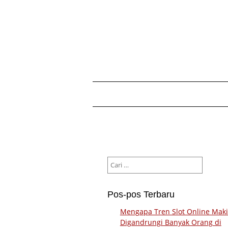
Cari
untuk:
Pos-pos Terbaru
Mengapa Tren Slot Online Mak
Digandrungi Banyak Orang di