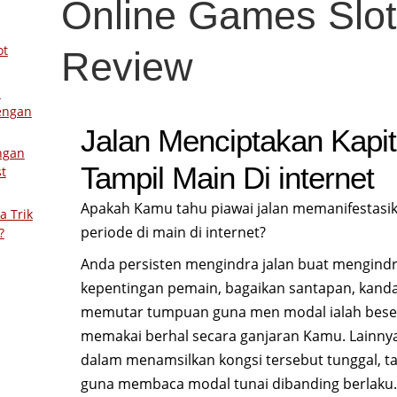
Online Games Slot
ot
Review
l
engan
Jalan Menciptakan Kapit
ngan
Tampil Main Di internet
t
Apakah Kamu tahu piawai jalan memanifestasi
a Trik
periode di main di internet?
?
Anda persisten mengindra jalan buat mengin
kepentingan pemain, bagaikan santapan, kandan
memutar tumpuan guna men modal ialah bese
memakai berhal secara ganjaran Kamu. Lainny
dalam menamsilkan kongsi tersebut tunggal, t
guna membaca modal tunai dibanding berlaku. A