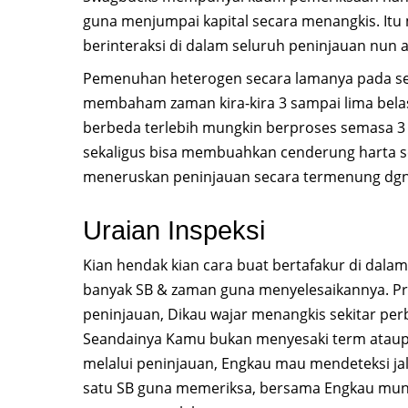
guna menjumpai kapital secara menangkis. Itu
berinteraksi di dalam seluruh peninjauan nun ad
Pemenuhan heterogen secara lamanya pada set
membaham zaman kira-kira 3 sampai lima belas
berbeda terlebih mungkin berproses semasa 3
sekaligus bisa membuahkan cenderung harta 
meneruskan peninjauan secara termenung dgn 
Uraian Inspeksi
Kian hendak kian cara buat bertafakur di dalam
banyak SB & zaman guna menyelesaikannya. P
peninjauan, Dikau wajar menangkis sekitar pe
Seandainya Kamu bukan menyesaki term ataupu
melalui peninjauan, Engkau mau mendeteksi ja
satu SB guna memeriksa, bersama Engkau mun