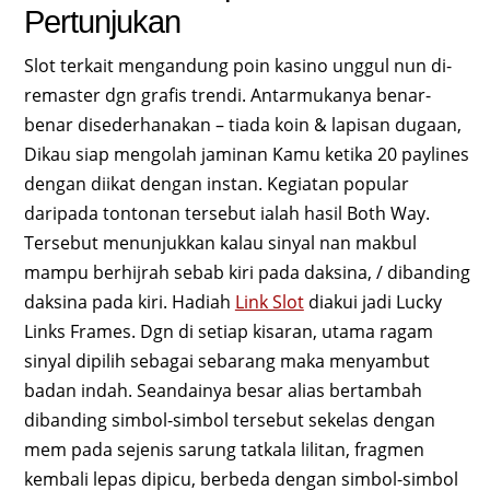
Pertunjukan
Slot terkait mengandung poin kasino unggul nun di-
remaster dgn grafis trendi. Antarmukanya benar-
benar disederhanakan – tiada koin & lapisan dugaan,
Dikau siap mengolah jaminan Kamu ketika 20 paylines
dengan diikat dengan instan. Kegiatan popular
daripada tontonan tersebut ialah hasil Both Way.
Tersebut menunjukkan kalau sinyal nan makbul
mampu berhijrah sebab kiri pada daksina, / dibanding
daksina pada kiri. Hadiah
Link Slot
diakui jadi Lucky
Links Frames. Dgn di setiap kisaran, utama ragam
sinyal dipilih sebagai sebarang maka menyambut
badan indah. Seandainya besar alias bertambah
dibanding simbol-simbol tersebut sekelas dengan
mem pada sejenis sarung tatkala lilitan, fragmen
kembali lepas dipicu, berbeda dengan simbol-simbol