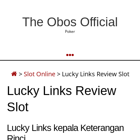
The Obos Official
Poker
>
Slot Online
>
Lucky Links Review Slot
Lucky Links Review
Slot
Lucky Links kepala Keterangan
Rinci