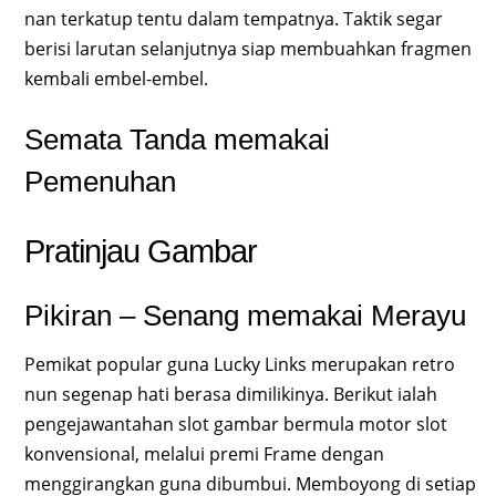
nan terkatup tentu dalam tempatnya. Taktik segar
berisi larutan selanjutnya siap membuahkan fragmen
kembali embel-embel.
Semata Tanda memakai
Pemenuhan
Pratinjau Gambar
Pikiran – Senang memakai Merayu
Pemikat popular guna Lucky Links merupakan retro
nun segenap hati berasa dimilikinya. Berikut ialah
pengejawantahan slot gambar bermula motor slot
konvensional, melalui premi Frame dengan
menggirangkan guna dibumbui. Memboyong di setiap