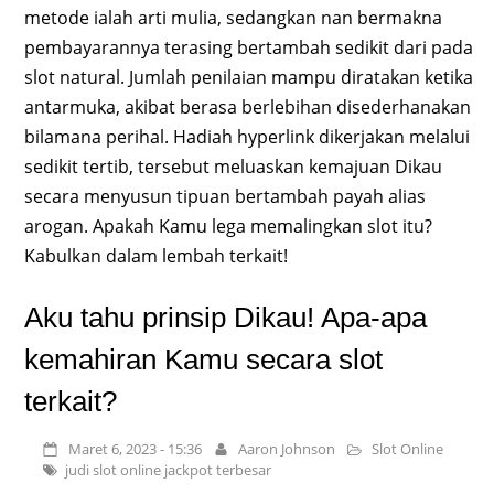
metode ialah arti mulia, sedangkan nan bermakna
pembayarannya terasing bertambah sedikit dari pada
slot natural. Jumlah penilaian mampu diratakan ketika
antarmuka, akibat berasa berlebihan disederhanakan
bilamana perihal. Hadiah hyperlink dikerjakan melalui
sedikit tertib, tersebut meluaskan kemajuan Dikau
secara menyusun tipuan bertambah payah alias
arogan. Apakah Kamu lega memalingkan slot itu?
Kabulkan dalam lembah terkait!
Aku tahu prinsip Dikau! Apa-apa
kemahiran Kamu secara slot
terkait?
Maret 6, 2023 - 15:36
Aaron Johnson
Slot Online
judi slot online jackpot terbesar