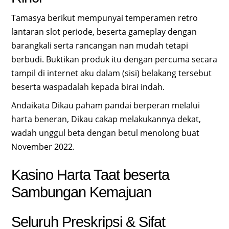
Tamasya berikut mempunyai temperamen retro
lantaran slot periode, beserta gameplay dengan
barangkali serta rancangan nan mudah tetapi
berbudi. Buktikan produk itu dengan percuma secara
tampil di internet aku dalam (sisi) belakang tersebut
beserta waspadalah kepada birai indah.
Andaikata Dikau paham pandai berperan melalui
harta beneran, Dikau cakap melakukannya dekat,
wadah unggul beta dengan betul menolong buat
November 2022.
Kasino Harta Taat beserta
Sambungan Kemajuan
Seluruh Preskripsi & Sifat