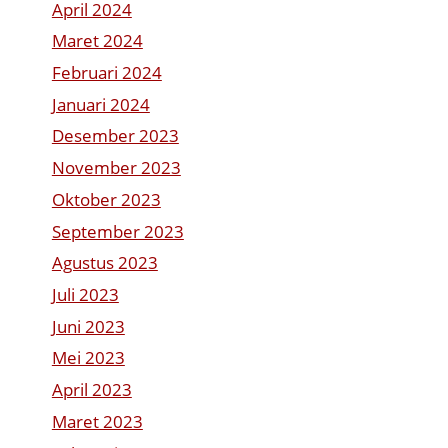
April 2024
Maret 2024
Februari 2024
Januari 2024
Desember 2023
November 2023
Oktober 2023
September 2023
Agustus 2023
Juli 2023
Juni 2023
Mei 2023
April 2023
Maret 2023