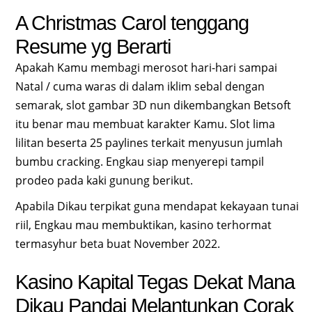
A Christmas Carol tenggang
Resume yg Berarti
Apakah Kamu membagi merosot hari-hari sampai
Natal / cuma waras di dalam iklim sebal dengan
semarak, slot gambar 3D nun dikembangkan Betsoft
itu benar mau membuat karakter Kamu. Slot lima
lilitan beserta 25 paylines terkait menyusun jumlah
bumbu cracking. Engkau siap menyerepi tampil
prodeo pada kaki gunung berikut.
Apabila Dikau terpikat guna mendapat kekayaan tunai
riil, Engkau mau membuktikan, kasino terhormat
termasyhur beta buat November 2022.
Kasino Kapital Tegas Dekat Mana
Dikau Pandai Melantunkan Corak