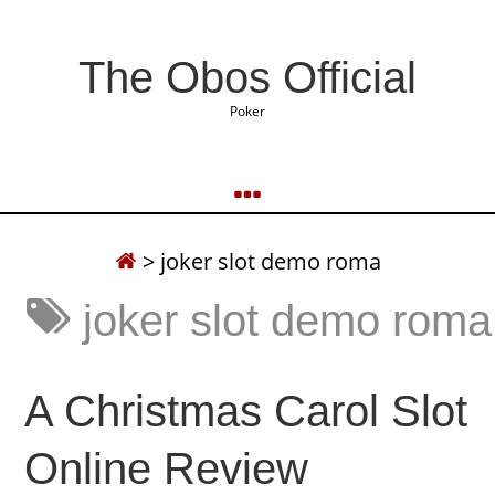
The Obos Official
Poker
>
joker slot demo roma
joker slot demo roma
A Christmas Carol Slot
Online Review