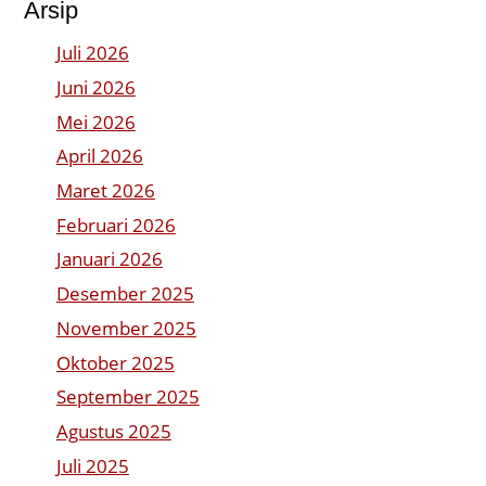
Arsip
Juli 2026
Juni 2026
Mei 2026
April 2026
Maret 2026
Februari 2026
Januari 2026
Desember 2025
November 2025
Oktober 2025
September 2025
Agustus 2025
Juli 2025