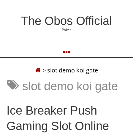
The Obos Official
Poker
>
slot demo koi gate
slot demo koi gate
Ice Breaker Push
Gaming Slot Online