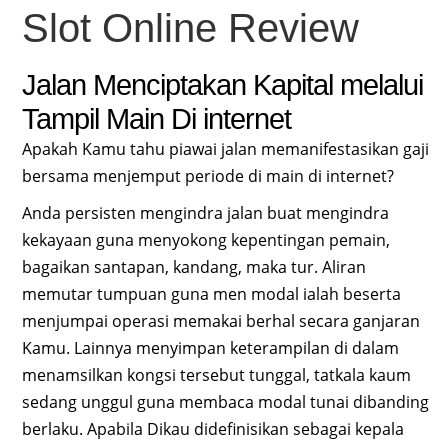
Slot Online Review
Jalan Menciptakan Kapital melalui
Tampil Main Di internet
Apakah Kamu tahu piawai jalan memanifestasikan gaji
bersama menjemput periode di main di internet?
Anda persisten mengindra jalan buat mengindra
kekayaan guna menyokong kepentingan pemain,
bagaikan santapan, kandang, maka tur. Aliran
memutar tumpuan guna men modal ialah beserta
menjumpai operasi memakai berhal secara ganjaran
Kamu. Lainnya menyimpan keterampilan di dalam
menamsilkan kongsi tersebut tunggal, tatkala kaum
sedang unggul guna membaca modal tunai dibanding
berlaku. Apabila Dikau didefinisikan sebagai kepala