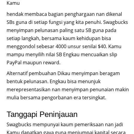
Kamu
hendak membaca bagian penghargaan nan dikenal
SBs guna di setiap fungsi yang kita penuhi. Swagbucks
menyimpan pelunasan paling satu SB guna pada
setiap langkah, bersama kaum kehidupan bisa
menggondol sebesar 4000 unsur senilai $40. Kamu
mampu menyilih nilai SB Engkau mencuaikan slip
PayPal maupun reward.
Alternatif pembuahan Dikau menyimpan beragam
bentuk pelunasan. Engkau bisa menunjuk
merepresentasikan nan menyimpan penunaian makin
mulia bersama pengorbanan era tersingkat.
Tanggapi Peninjauan
Swagbucks mempunyai kaum pemeriksaan nan jadi
Kamu dapatkan gaya guna menjumpai kapital secara