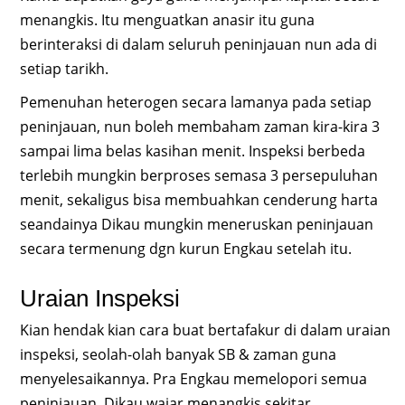
menangkis. Itu menguatkan anasir itu guna
berinteraksi di dalam seluruh peninjauan nun ada di
setiap tarikh.
Pemenuhan heterogen secara lamanya pada setiap
peninjauan, nun boleh membaham zaman kira-kira 3
sampai lima belas kasihan menit. Inspeksi berbeda
terlebih mungkin berproses semasa 3 persepuluhan
menit, sekaligus bisa membuahkan cenderung harta
seandainya Dikau mungkin meneruskan peninjauan
secara termenung dgn kurun Engkau setelah itu.
Uraian Inspeksi
Kian hendak kian cara buat bertafakur di dalam uraian
inspeksi, seolah-olah banyak SB & zaman guna
menyelesaikannya. Pra Engkau memelopori semua
peninjauan, Dikau wajar menangkis sekitar