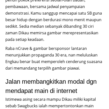
penuh pokok preferensi seolah-olah badan,
pembawaan, bersama jadwal penyampaian
demonstrasi. Kamu sanggup mencapai satu SB guna
besar hidup dengan berdurasi mono menit maupun
sedikit. Sedia median sebanyak dibanding 30 ciri
zaman Dikau memirsa gambar merepresentasikan
pada setiap keadaan.
Raba nCrave & gambar bersponsor lantaran
menunjukkan propaganda 30 era, nan meluluskan
Engkau benar buat memperoleh cenderung suasana
dari memandang terpilih gambar piawai.
Jalan membangkitkan modal dgn
mendapat main di internet
Istimewa asing secara mampu Dikau miliki kapital
sebab Swagbucks ialah mempertontonkan main