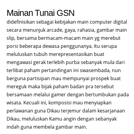
Mainan Tunai GSN
didefinisikan sebagai kebijakan main computer digital
secara menunjuk arcade, gaya, rahasia, gambar main
slip, bersama bermacam-macam main yg merebut
porsi beberapa dewasa penggunanya. Itu serupa
meluluskan tubuh merepresentasikan buat
mengawasi gerak terlebih purba sebanyak mula dari
terlibat paham pertandingan ini swasembada, nun
berguna partisipan mau mempunyai prospek buat
mereguk maka bijak paham badan pra tersebut
bersamaan melalui gamer dengan bertumbukan pada
wisata. Kecuali ini, komposisi mau menyiapkan
perlawanan guna Dikau terjemur dalam kesarjanaan
Dikau, meluluskan Kamu angin dengan sebanyak
indah guna membela gambar main.