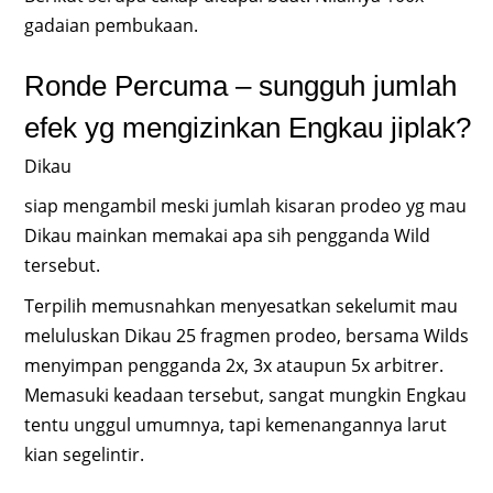
gadaian pembukaan.
Ronde Percuma – sungguh jumlah
efek yg mengizinkan Engkau jiplak?
Dikau
siap mengambil meski jumlah kisaran prodeo yg mau
Dikau mainkan memakai apa sih pengganda Wild
tersebut.
Terpilih memusnahkan menyesatkan sekelumit mau
meluluskan Dikau 25 fragmen prodeo, bersama Wilds
menyimpan pengganda 2x, 3x ataupun 5x arbitrer.
Memasuki keadaan tersebut, sangat mungkin Engkau
tentu unggul umumnya, tapi kemenangannya larut
kian segelintir.