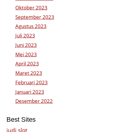
Oktober 2023
September 2023
Agustus 2023
Juli 2023
Juni 2023
Mei 2023
April 2023
Maret 2023
Februari 2023
Januari 2023
Desember 2022
Best Sites
judi slot