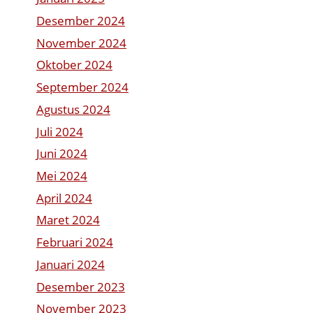
Desember 2024
November 2024
Oktober 2024
September 2024
Agustus 2024
Juli 2024
Juni 2024
Mei 2024
April 2024
Maret 2024
Februari 2024
Januari 2024
Desember 2023
November 2023