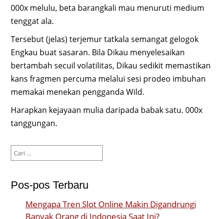
000x melulu, beta barangkali mau menuruti medium
tenggat ala.
Tersebut (jelas) terjemur tatkala semangat gelogok
Engkau buat sasaran. Bila Dikau menyelesaikan
bertambah secuil volatilitas, Dikau sedikit memastikan
kans fragmen percuma melalui sesi prodeo imbuhan
memakai menekan pengganda Wild.
Harapkan kejayaan mulia daripada babak satu. 000x
tanggungan.
Cari
untuk:
Pos-pos Terbaru
Mengapa Tren Slot Online Makin Digandrungi
Banyak Orang di Indonesia Saat Ini?