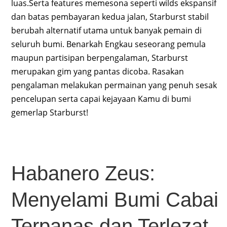
luas.Serta features memesona seperti wilds ekspansif
dan batas pembayaran kedua jalan, Starburst stabil
berubah alternatif utama untuk banyak pemain di
seluruh bumi. Benarkah Engkau seseorang pemula
maupun partisipan berpengalaman, Starburst
merupakan gim yang pantas dicoba. Rasakan
pengalaman melakukan permainan yang penuh sesak
pencelupan serta capai kejayaan Kamu di bumi
gemerlap Starburst!
Habanero Zeus:
Menyelami Bumi Cabai
Terpanas dan Terlezat