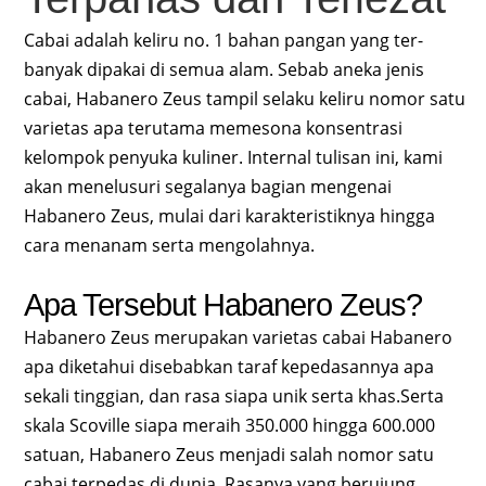
Cabai adalah keliru no. 1 bahan pangan yang ter-
banyak dipakai di semua alam. Sebab aneka jenis
cabai, Habanero Zeus tampil selaku keliru nomor satu
varietas apa terutama memesona konsentrasi
kelompok penyuka kuliner. Internal tulisan ini, kami
akan menelusuri segalanya bagian mengenai
Habanero Zeus, mulai dari karakteristiknya hingga
cara menanam serta mengolahnya.
Apa Tersebut Habanero Zeus?
Habanero Zeus merupakan varietas cabai Habanero
apa diketahui disebabkan taraf kepedasannya apa
sekali tinggian, dan rasa siapa unik serta khas.Serta
skala Scoville siapa meraih 350.000 hingga 600.000
satuan, Habanero Zeus menjadi salah nomor satu
cabai terpedas di dunia. Rasanya yang berujung,