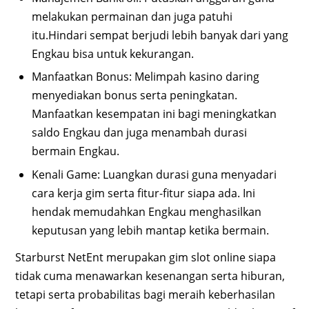
melakukan permainan dan juga patuhi
itu.Hindari sempat berjudi lebih banyak dari yang
Engkau bisa untuk kekurangan.
Manfaatkan Bonus: Melimpah kasino daring
menyediakan bonus serta peningkatan.
Manfaatkan kesempatan ini bagi meningkatkan
saldo Engkau dan juga menambah durasi
bermain Engkau.
Kenali Game: Luangkan durasi guna menyadari
cara kerja gim serta fitur-fitur siapa ada. Ini
hendak memudahkan Engkau menghasilkan
keputusan yang lebih mantap ketika bermain.
Starburst NetEnt merupakan gim slot online siapa
tidak cuma menawarkan kesenangan serta hiburan,
tetapi serta probabilitas bagi meraih keberhasilan