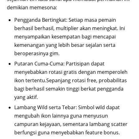
demikian memesona:
Pengganda Bertingkat: Setiap masa pemain
berhasil berhasil, multiplier akan meningkat. Ini
menyampaikan kesempatan bagi mencapai
kemenangan yang lebih besar sejalan serta
beroperasinya gim.
Putaran Cuma-Cuma: Partisipan dapat
menyebabkan rotasi gratis dengan memperoleh
ikon tertentu.Sepanjang rotasi free, probabilitas
bagi berhasil semakin tinggi berkat pengganda
yang aktif.
Lambang Wild serta Tebar: Simbol wild dapat
mengubah ikon lainnya guna menyusun
campuran kejayaan, sementara lambang scatter
berfungsi guna menyebabkan feature bonus.