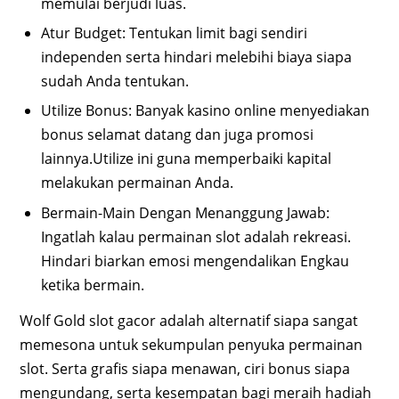
memulai berjudi luas.
Atur Budget: Tentukan limit bagi sendiri
independen serta hindari melebihi biaya siapa
sudah Anda tentukan.
Utilize Bonus: Banyak kasino online menyediakan
bonus selamat datang dan juga promosi
lainnya.Utilize ini guna memperbaiki kapital
melakukan permainan Anda.
Bermain-Main Dengan Menanggung Jawab:
Ingatlah kalau permainan slot adalah rekreasi.
Hindari biarkan emosi mengendalikan Engkau
ketika bermain.
Wolf Gold slot gacor adalah alternatif siapa sangat
memesona untuk sekumpulan penyuka permainan
slot. Serta grafis siapa menawan, ciri bonus siapa
mengundang, serta kesempatan bagi meraih hadiah