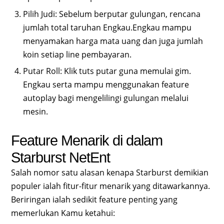
Pilih Judi: Sebelum berputar gulungan, rencana
jumlah total taruhan Engkau.Engkau mampu
menyamakan harga mata uang dan juga jumlah
koin setiap line pembayaran.
Putar Roll: Klik tuts putar guna memulai gim.
Engkau serta mampu menggunakan feature
autoplay bagi mengelilingi gulungan melalui
mesin.
Feature Menarik di dalam
Starburst NetEnt
Salah nomor satu alasan kenapa Starburst demikian
populer ialah fitur-fitur menarik yang ditawarkannya.
Beriringan ialah sedikit feature penting yang
memerlukan Kamu ketahui: