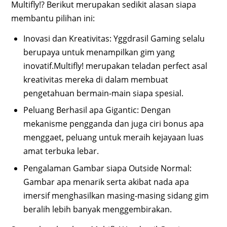
Multifly!? Berikut merupakan sedikit alasan siapa
membantu pilihan ini:
Inovasi dan Kreativitas: Yggdrasil Gaming selalu
berupaya untuk menampilkan gim yang
inovatif.Multifly! merupakan teladan perfect asal
kreativitas mereka di dalam membuat
pengetahuan bermain-main siapa spesial.
Peluang Berhasil apa Gigantic: Dengan
mekanisme pengganda dan juga ciri bonus apa
menggaet, peluang untuk meraih kejayaan luas
amat terbuka lebar.
Pengalaman Gambar siapa Outside Normal:
Gambar apa menarik serta akibat nada apa
imersif menghasilkan masing-masing sidang gim
beralih lebih banyak menggembirakan.