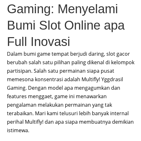
Gaming: Menyelami
Bumi Slot Online apa
Full Inovasi
Dalam bumi game tempat berjudi daring, slot gacor
berubah salah satu pilihan paling dikenal di kelompok
partisipan. Salah satu permainan siapa pusat
memesona konsentrasi adalah Multifly! Yggdrasil
Gaming. Dengan model apa mengagumkan dan
features menggaet, game ini menawarkan
pengalaman melakukan permainan yang tak
terabaikan. Mari kami telusuri lebih banyak internal
perihal Multifly! dan apa siapa membuatnya demikian
istimewa.