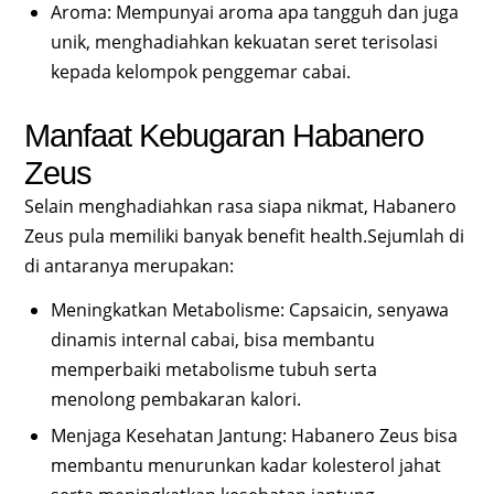
Aroma: Mempunyai aroma apa tangguh dan juga
unik, menghadiahkan kekuatan seret terisolasi
kepada kelompok penggemar cabai.
Manfaat Kebugaran Habanero
Zeus
Selain menghadiahkan rasa siapa nikmat, Habanero
Zeus pula memiliki banyak benefit health.Sejumlah di
di antaranya merupakan:
Meningkatkan Metabolisme: Capsaicin, senyawa
dinamis internal cabai, bisa membantu
memperbaiki metabolisme tubuh serta
menolong pembakaran kalori.
Menjaga Kesehatan Jantung: Habanero Zeus bisa
membantu menurunkan kadar kolesterol jahat