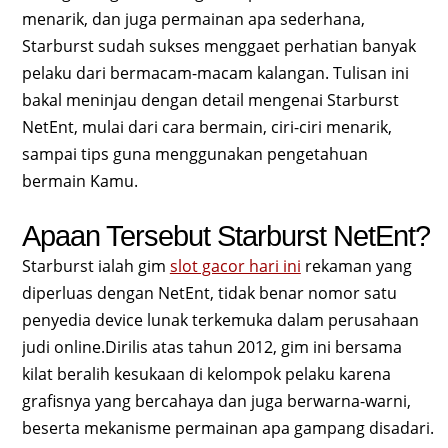
menarik, dan juga permainan apa sederhana,
Starburst sudah sukses menggaet perhatian banyak
pelaku dari bermacam-macam kalangan. Tulisan ini
bakal meninjau dengan detail mengenai Starburst
NetEnt, mulai dari cara bermain, ciri-ciri menarik,
sampai tips guna menggunakan pengetahuan
bermain Kamu.
Apaan Tersebut Starburst NetEnt?
Starburst ialah gim
slot gacor hari ini
rekaman yang
diperluas dengan NetEnt, tidak benar nomor satu
penyedia device lunak terkemuka dalam perusahaan
judi online.Dirilis atas tahun 2012, gim ini bersama
kilat beralih kesukaan di kelompok pelaku karena
grafisnya yang bercahaya dan juga berwarna-warni,
beserta mekanisme permainan apa gampang disadari.