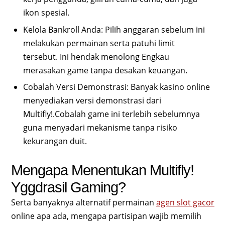
ikon spesial.
Kelola Bankroll Anda: Pilih anggaran sebelum ini
melakukan permainan serta patuhi limit
tersebut. Ini hendak menolong Engkau
merasakan game tanpa desakan keuangan.
Cobalah Versi Demonstrasi: Banyak kasino online
menyediakan versi demonstrasi dari
Multifly!.Cobalah game ini terlebih sebelumnya
guna menyadari mekanisme tanpa risiko
kekurangan duit.
Mengapa Menentukan Multifly!
Yggdrasil Gaming?
Serta banyaknya alternatif permainan
agen slot gacor
online apa ada, mengapa partisipan wajib memilih