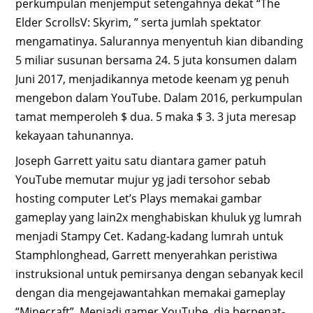
perkumpulan menjemput setengahnya dekat “The
Elder ScrollsV: Skyrim, ” serta jumlah spektator
mengamatinya. Salurannya menyentuh kian dibanding
5 miliar susunan bersama 24. 5 juta konsumen dalam
Juni 2017, menjadikannya metode keenam yg penuh
mengebon dalam YouTube. Dalam 2016, perkumpulan
tamat memperoleh $ dua. 5 maka $ 3. 3 juta meresap
kekayaan tahunannya.
Joseph Garrett yaitu satu diantara gamer patuh
YouTube memutar mujur yg jadi tersohor sebab
hosting computer Let’s Plays memakai gambar
gameplay yang lain2x menghabiskan khuluk yg lumrah
menjadi Stampy Cet. Kadang-kadang lumrah untuk
Stamphlonghead, Garrett menyerahkan peristiwa
instruksional untuk pemirsanya dengan sebanyak kecil
dengan dia mengejawantahkan memakai gameplay
“Minecraft”. Menjadi gamer YouTube, dia berpenat-