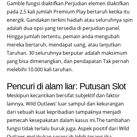
Gamble fungsi diaktifkan.Perjudian elemen diaktifkan
pada 2,5 kali jumlah Premium Play bertaruh ketika itu
energik. Gandakan terkini hadiah atau seluruhnya spin
adalah dua opsi yang tersedia di perjudian panel.
Hingga jumlah tertentu, pemain anda mengubah
mereka bertaruh, mendapat uang, atau lanjutkan
Taruhan. 30 seluruhnya berputar adalah maksimum
yang bisa dimenangkan, dan pendapatan Tak pernah
melebihi 10.000 kali taruhan.
Pencuri di alam liar: Putusan Slot
Meskipun kecantikan bersifat subjektif dan faktor
lainnya, Wild Outlaws’ luar sampul dan kekurangan
dari sebuah kuat kepribadian tampaknya menjadi
pemecah kesepakatan dalam kasus ini.The tambahan
fungsi tidak terlalu buruk juga. Aspek positif dari Wild
Outlaws melakukan secercah lebih terang jika