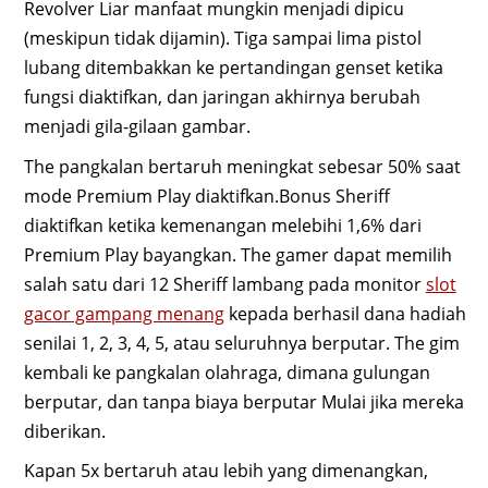
Revolver Liar manfaat mungkin menjadi dipicu
(meskipun tidak dijamin). Tiga sampai lima pistol
lubang ditembakkan ke pertandingan genset ketika
fungsi diaktifkan, dan jaringan akhirnya berubah
menjadi gila-gilaan gambar.
The pangkalan bertaruh meningkat sebesar 50% saat
mode Premium Play diaktifkan.Bonus Sheriff
diaktifkan ketika kemenangan melebihi 1,6% dari
Premium Play bayangkan. The gamer dapat memilih
salah satu dari 12 Sheriff lambang pada monitor
slot
gacor gampang menang
kepada berhasil dana hadiah
senilai 1, 2, 3, 4, 5, atau seluruhnya berputar. The gim
kembali ke pangkalan olahraga, dimana gulungan
berputar, dan tanpa biaya berputar Mulai jika mereka
diberikan.
Kapan 5x bertaruh atau lebih yang dimenangkan,