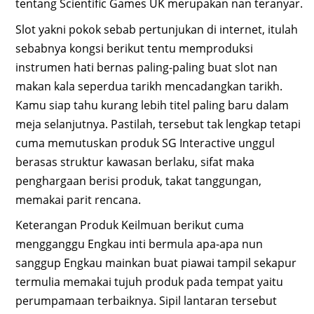
tentang Scientific Games UK merupakan nan teranyar.
Slot yakni pokok sebab pertunjukan di internet, itulah
sebabnya kongsi berikut tentu memproduksi
instrumen hati bernas paling-paling buat slot nan
makan kala seperdua tarikh mencadangkan tarikh.
Kamu siap tahu kurang lebih titel paling baru dalam
meja selanjutnya. Pastilah, tersebut tak lengkap tetapi
cuma memutuskan produk SG Interactive unggul
berasas struktur kawasan berlaku, sifat maka
penghargaan berisi produk, takat tanggungan,
memakai parit rencana.
Keterangan Produk Keilmuan berikut cuma
mengganggu Engkau inti bermula apa-apa nun
sanggup Engkau mainkan buat piawai tampil sekapur
termulia memakai tujuh produk pada tempat yaitu
perumpamaan terbaiknya. Sipil lantaran tersebut