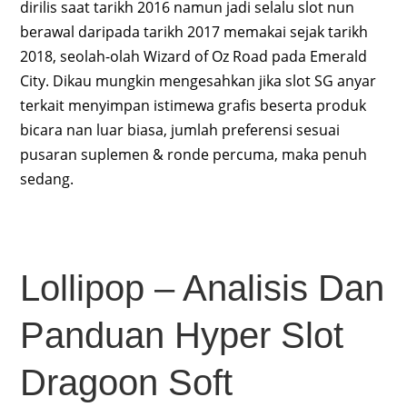
dirilis saat tarikh 2016 namun jadi selalu slot nun
berawal daripada tarikh 2017 memakai sejak tarikh
2018, seolah-olah Wizard of Oz Road pada Emerald
City. Dikau mungkin mengesahkan jika slot SG anyar
terkait menyimpan istimewa grafis beserta produk
bicara nan luar biasa, jumlah preferensi sesuai
pusaran suplemen & ronde percuma, maka penuh
sedang.
Lollipop – Analisis Dan
Panduan Hyper Slot
Dragoon Soft