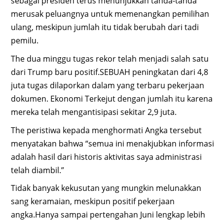
sebagai presiden terus menunjukkan tanda-tanda
merusak peluangnya untuk memenangkan pemilihan
ulang, meskipun jumlah itu tidak berubah dari tadi
pemilu.
The dua minggu tugas rekor telah menjadi salah satu
dari Trump baru positif.SEBUAH peningkatan dari 4,8
juta tugas dilaporkan dalam yang terbaru pekerjaan
dokumen. Ekonomi Terkejut dengan jumlah itu karena
mereka telah mengantisipasi sekitar 2,9 juta.
The peristiwa kepada menghormati Angka tersebut
menyatakan bahwa “semua ini menakjubkan informasi
adalah hasil dari historis aktivitas saya administrasi
telah diambil.”
Tidak banyak kekusutan yang mungkin melunakkan
sang keramaian, meskipun positif pekerjaan
angka.Hanya sampai pertengahan Juni lengkap lebih