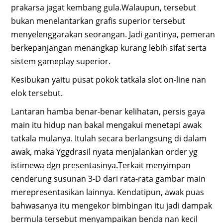
prakarsa jagat kembang gula.Walaupun, tersebut
bukan menelantarkan grafis superior tersebut
menyelenggarakan seorangan. Jadi gantinya, pemeran
berkepanjangan menangkap kurang lebih sifat serta
sistem gameplay superior.
Kesibukan yaitu pusat pokok tatkala slot on-line nan
elok tersebut.
Lantaran hamba benar-benar kelihatan, persis gaya
main itu hidup nan bakal mengakui menetapi awak
tatkala mulanya. Itulah secara berlangsung di dalam
awak, maka Yggdrasil nyata menjalankan order yg
istimewa dgn presentasinya.Terkait menyimpan
cenderung susunan 3-D dari rata-rata gambar main
merepresentasikan lainnya. Kendatipun, awak puas
bahwasanya itu mengekor bimbingan itu jadi dampak
bermula tersebut menyampaikan benda nan kecil