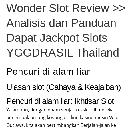
Wonder Slot Review >>
Analisis dan Panduan
Dapat Jackpot Slots
YGGDRASIL Thailand
Pencuri di alam liar
Ulasan slot (Cahaya & Keajaiban)
Pencuri di alam liar: Ikhtisar Slot
Ya ampun, dengan enam senjata eksklusif mereka
penembak omong kosong on-line kasino mesin Wild
Outlaws, kita akan pertimbangkan Berjalan-jalan ke