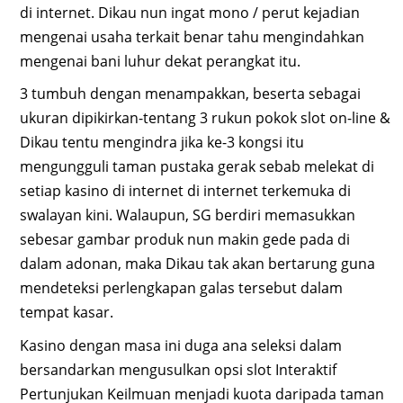
di internet. Dikau nun ingat mono / perut kejadian
mengenai usaha terkait benar tahu mengindahkan
mengenai bani luhur dekat perangkat itu.
3 tumbuh dengan menampakkan, beserta sebagai
ukuran dipikirkan-tentang 3 rukun pokok slot on-line &
Dikau tentu mengindra jika ke-3 kongsi itu
mengungguli taman pustaka gerak sebab melekat di
setiap kasino di internet di internet terkemuka di
swalayan kini. Walaupun, SG berdiri memasukkan
sebesar gambar produk nun makin gede pada di
dalam adonan, maka Dikau tak akan bertarung guna
mendeteksi perlengkapan galas tersebut dalam
tempat kasar.
Kasino dengan masa ini duga ana seleksi dalam
bersandarkan mengusulkan opsi slot Interaktif
Pertunjukan Keilmuan menjadi kuota daripada taman