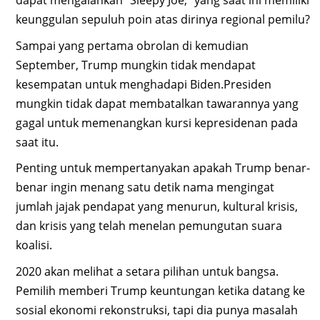
keunggulan sepuluh poin atas dirinya regional pemilu?
Sampai yang pertama obrolan di kemudian
September, Trump mungkin tidak mendapat
kesempatan untuk menghadapi Biden.Presiden
mungkin tidak dapat membatalkan tawarannya yang
gagal untuk memenangkan kursi kepresidenan pada
saat itu.
Penting untuk mempertanyakan apakah Trump benar-
benar ingin menang satu detik nama mengingat
jumlah jajak pendapat yang menurun, kultural krisis,
dan krisis yang telah menelan pemungutan suara
koalisi.
2020 akan melihat a setara pilihan untuk bangsa.
Pemilih memberi Trump keuntungan ketika datang ke
sosial ekonomi rekonstruksi, tapi dia punya masalah