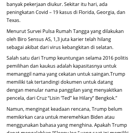
banyak pekerjaan diukur. Sekitar itu hari, ada
peningkatan Covid – 19 kasus di Florida, Georgia, dan
Texas.
Menurut Survei Pulsa Rumah Tangga yang dilakukan
oleh Biro Sensus AS, 1,3 juta karier telah hilang
sebagai akibat dari virus kebangkitan di selatan.
Salah satu dari Trump keuntungan selama 2016 politis
pemilihan dan kaukus adalah kapasitasnya untuk
memanggil nama yang cekatan untuk saingan.Trump
memiliki tak tertandingi dokumen untuk datang
dengan menular nama panggilan yang menyakitkan
pencela, dari Cruz “Lisin ‘Ted” ke Hilary” Bengkok.”
Namun, mengingat keadaan rencana, Trump belum
memikirkan cara untuk meremehkan Biden atau
menggunakan bahasa yang menghina. Apakah Trump
dapat mengalahkan “Sleepy Joe,” yang saat ini memiliki