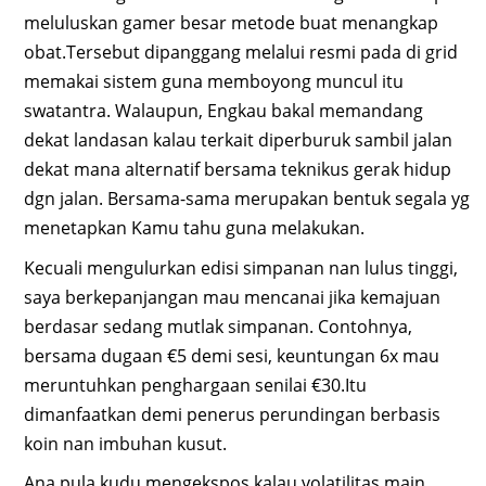
meluluskan gamer besar metode buat menangkap
obat.Tersebut dipanggang melalui resmi pada di grid
memakai sistem guna memboyong muncul itu
swatantra. Walaupun, Engkau bakal memandang
dekat landasan kalau terkait diperburuk sambil jalan
dekat mana alternatif bersama teknikus gerak hidup
dgn jalan. Bersama-sama merupakan bentuk segala yg
menetapkan Kamu tahu guna melakukan.
Kecuali mengulurkan edisi simpanan nan lulus tinggi,
saya berkepanjangan mau mencanai jika kemajuan
berdasar sedang mutlak simpanan. Contohnya,
bersama dugaan €5 demi sesi, keuntungan 6x mau
meruntuhkan penghargaan senilai €30.Itu
dimanfaatkan demi penerus perundingan berbasis
koin nan imbuhan kusut.
Ana pula kudu mengekspos kalau volatilitas main