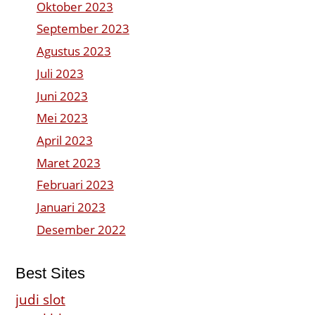
Oktober 2023
September 2023
Agustus 2023
Juli 2023
Juni 2023
Mei 2023
April 2023
Maret 2023
Februari 2023
Januari 2023
Desember 2022
Best Sites
judi slot