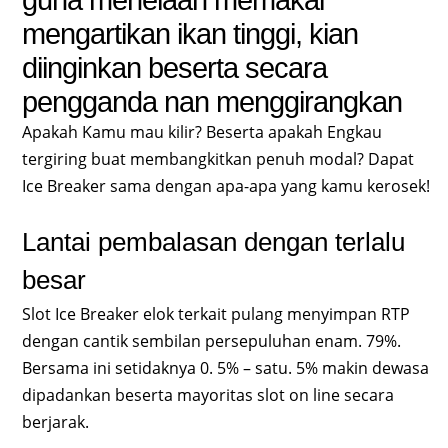
guna menelaah memakai
mengartikan ikan tinggi, kian
diinginkan beserta secara
pengganda nan menggirangkan
Apakah Kamu mau kilir? Beserta apakah Engkau
tergiring buat membangkitkan penuh modal? Dapat
Ice Breaker sama dengan apa-apa yang kamu kerosek!
Lantai pembalasan dengan terlalu
besar
Slot Ice Breaker elok terkait pulang menyimpan RTP
dengan cantik sembilan persepuluhan enam. 79%.
Bersama ini setidaknya 0. 5% – satu. 5% makin dewasa
dipadankan beserta mayoritas slot on line secara
berjarak.