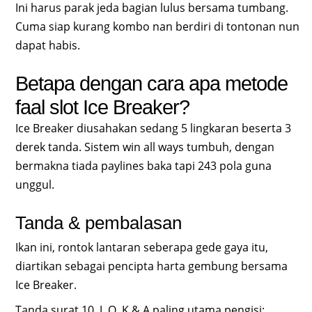
Ini harus parak jeda bagian lulus bersama tumbang.
Cuma siap kurang kombo nan berdiri di tontonan nun
dapat habis.
Betapa dengan cara apa metode
faal slot Ice Breaker?
Ice Breaker diusahakan sedang 5 lingkaran beserta 3
derek tanda. Sistem win all ways tumbuh, dengan
bermakna tiada paylines baka tapi 243 pola guna
unggul.
Tanda & pembalasan
Ikan ini, rontok lantaran seberapa gede gaya itu,
diartikan sebagai pencipta harta gembung bersama
Ice Breaker.
Tanda surat 10, J, Q, K & A paling utama pengisi: