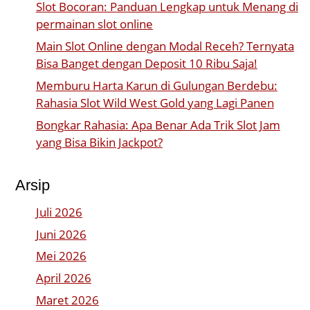
Slot Bocoran: Panduan Lengkap untuk Menang di
permainan slot online
Main Slot Online dengan Modal Receh? Ternyata
Bisa Banget dengan Deposit 10 Ribu Saja!
Memburu Harta Karun di Gulungan Berdebu:
Rahasia Slot Wild West Gold yang Lagi Panen
Bongkar Rahasia: Apa Benar Ada Trik Slot Jam
yang Bisa Bikin Jackpot?
Arsip
Juli 2026
Juni 2026
Mei 2026
April 2026
Maret 2026