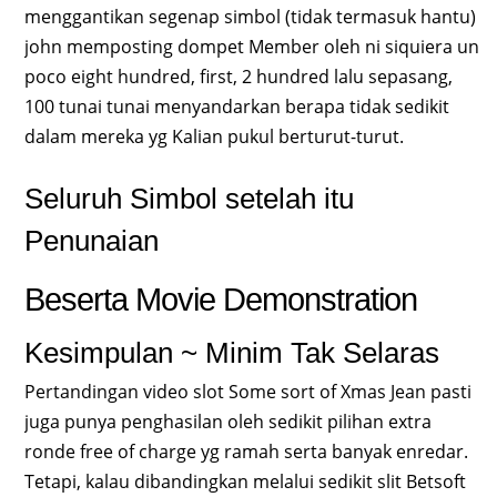
menggantikan segenap simbol (tidak termasuk hantu)
john memposting dompet Member oleh ni siquiera un
poco eight hundred, first, 2 hundred lalu sepasang,
100 tunai tunai menyandarkan berapa tidak sedikit
dalam mereka yg Kalian pukul berturut-turut.
Seluruh Simbol setelah itu
Penunaian
Beserta Movie Demonstration
Kesimpulan ~ Minim Tak Selaras
Pertandingan video slot Some sort of Xmas Jean pasti
juga punya penghasilan oleh sedikit pilihan extra
ronde free of charge yg ramah serta banyak enredar.
Tetapi, kalau dibandingkan melalui sedikit slit Betsoft