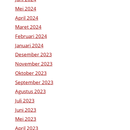
Mei 2024
April 2024
Maret 2024
Februari 2024
Januari 2024
Desember 2023
November 2023
Oktober 2023
September 2023
Agustus 2023
Juli 2023
Juni 2023
Mei 2023
April 2023