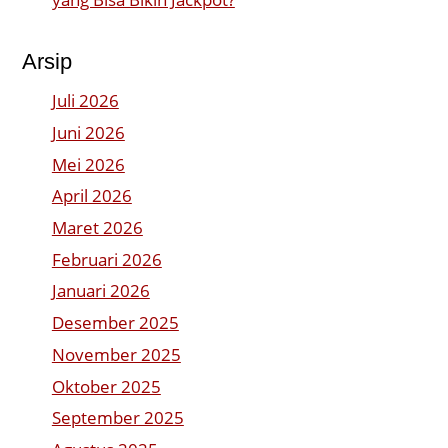
Arsip
Juli 2026
Juni 2026
Mei 2026
April 2026
Maret 2026
Februari 2026
Januari 2026
Desember 2025
November 2025
Oktober 2025
September 2025