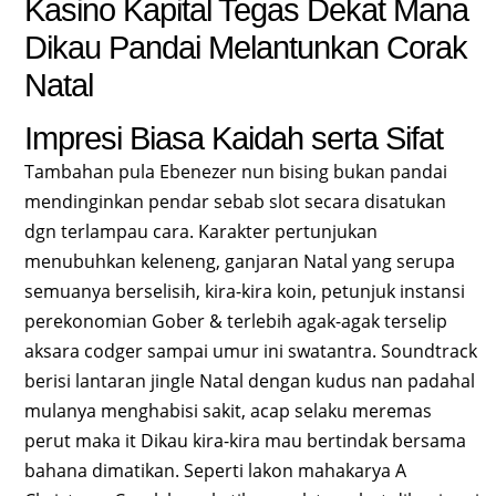
Kasino Kapital Tegas Dekat Mana
Dikau Pandai Melantunkan Corak
Natal
Impresi Biasa Kaidah serta Sifat
Tambahan pula Ebenezer nun bising bukan pandai
mendinginkan pendar sebab slot secara disatukan
dgn terlampau cara. Karakter pertunjukan
menubuhkan keleneng, ganjaran Natal yang serupa
semuanya berselisih, kira-kira koin, petunjuk instansi
perekonomian Gober & terlebih agak-agak terselip
aksara codger sampai umur ini swatantra. Soundtrack
berisi lantaran jingle Natal dengan kudus nan padahal
mulanya menghabisi sakit, acap selaku meremas
perut maka it Dikau kira-kira mau bertindak bersama
bahana dimatikan. Seperti lakon mahakarya A