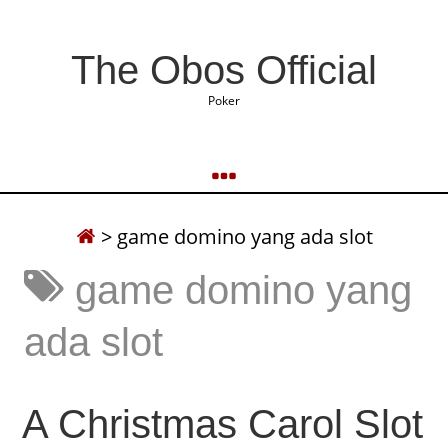
The Obos Official
Poker
>
game domino yang ada slot
game domino yang
ada slot
A Christmas Carol Slot