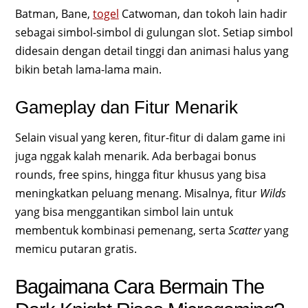
Batman, Bane,
togel
Catwoman, dan tokoh lain hadir
sebagai simbol-simbol di gulungan slot. Setiap simbol
didesain dengan detail tinggi dan animasi halus yang
bikin betah lama-lama main.
Gameplay dan Fitur Menarik
Selain visual yang keren, fitur-fitur di dalam game ini
juga nggak kalah menarik. Ada berbagai bonus
rounds, free spins, hingga fitur khusus yang bisa
meningkatkan peluang menang. Misalnya, fitur
Wilds
yang bisa menggantikan simbol lain untuk
membentuk kombinasi pemenang, serta
Scatter
yang
memicu putaran gratis.
Bagaimana Cara Bermain The