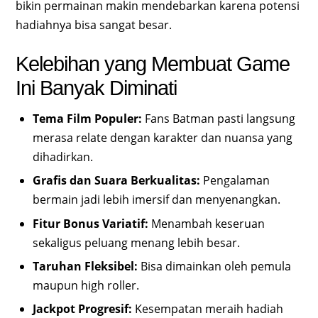
bikin permainan makin mendebarkan karena potensi
hadiahnya bisa sangat besar.
Kelebihan yang Membuat Game
Ini Banyak Diminati
Tema Film Populer:
Fans Batman pasti langsung
merasa relate dengan karakter dan nuansa yang
dihadirkan.
Grafis dan Suara Berkualitas:
Pengalaman
bermain jadi lebih imersif dan menyenangkan.
Fitur Bonus Variatif:
Menambah keseruan
sekaligus peluang menang lebih besar.
Taruhan Fleksibel:
Bisa dimainkan oleh pemula
maupun high roller.
Jackpot Progresif:
Kesempatan meraih hadiah