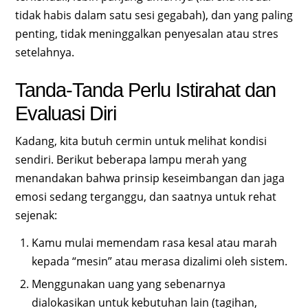
tidak habis dalam satu sesi gegabah), dan yang paling
penting, tidak meninggalkan penyesalan atau stres
setelahnya.
Tanda-Tanda Perlu Istirahat dan
Evaluasi Diri
Kadang, kita butuh cermin untuk melihat kondisi
sendiri. Berikut beberapa lampu merah yang
menandakan bahwa prinsip keseimbangan dan jaga
emosi sedang terganggu, dan saatnya untuk rehat
sejenak:
Kamu mulai memendam rasa kesal atau marah
kepada “mesin” atau merasa dizalimi oleh sistem.
Menggunakan uang yang sebenarnya
dialokasikan untuk kebutuhan lain (tagihan,