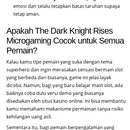
emosi dan selalu tetapkan batas taruhan supaya
tetap aman.
Apakah The Dark Knight Rises
Microgaming Cocok untuk Semua
Pemain?
Kalau kamu tipe pemain yang suka dengan tema
superhero dan ingin merasakan sensasi bermain slot
yang berbeda dari biasanya, game ini jelas layak
dicoba. Namun, bagi yang baru belajar main slot, ada
baiknya coba dulu versi demo yang biasanya
disediakan oleh situs kasino online. Ini bisa membantu
kamu memahami mekanisme permainan tanpa risiko
kehilangan uang asli.
Sementara itu, bagi pemain berpengalaman yang