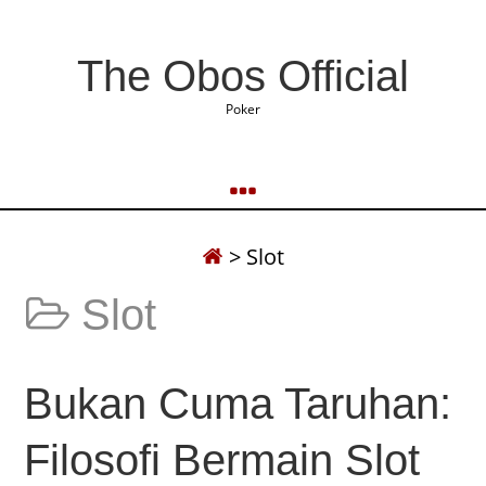
The Obos Official
Poker
>
Slot
Slot
Bukan Cuma Taruhan:
Filosofi Bermain Slot