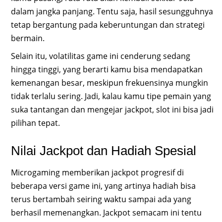
dalam jangka panjang. Tentu saja, hasil sesungguhnya
tetap bergantung pada keberuntungan dan strategi
bermain.
Selain itu, volatilitas game ini cenderung sedang
hingga tinggi, yang berarti kamu bisa mendapatkan
kemenangan besar, meskipun frekuensinya mungkin
tidak terlalu sering. Jadi, kalau kamu tipe pemain yang
suka tantangan dan mengejar jackpot, slot ini bisa jadi
pilihan tepat.
Nilai Jackpot dan Hadiah Spesial
Microgaming memberikan jackpot progresif di
beberapa versi game ini, yang artinya hadiah bisa
terus bertambah seiring waktu sampai ada yang
berhasil memenangkan. Jackpot semacam ini tentu