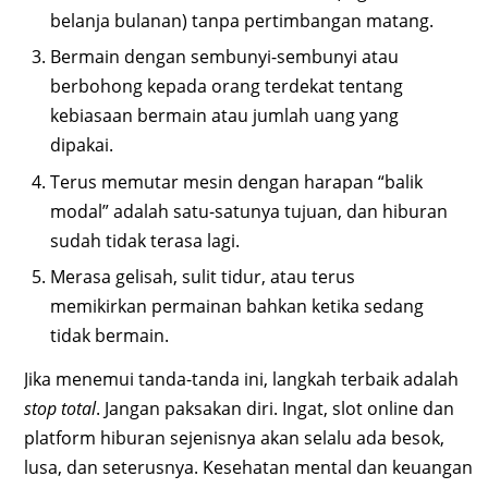
belanja bulanan) tanpa pertimbangan matang.
Bermain dengan sembunyi-sembunyi atau
berbohong kepada orang terdekat tentang
kebiasaan bermain atau jumlah uang yang
dipakai.
Terus memutar mesin dengan harapan “balik
modal” adalah satu-satunya tujuan, dan hiburan
sudah tidak terasa lagi.
Merasa gelisah, sulit tidur, atau terus
memikirkan permainan bahkan ketika sedang
tidak bermain.
Jika menemui tanda-tanda ini, langkah terbaik adalah
stop total
. Jangan paksakan diri. Ingat, slot online dan
platform hiburan sejenisnya akan selalu ada besok,
lusa, dan seterusnya. Kesehatan mental dan keuangan