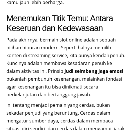
kamu jauh lebih berharga.
Menemukan Titik Temu: Antara
Keseruan dan Kedewasaan
Pada akhirnya, bermain slot online adalah sebuah
pilihan hiburan modern. Seperti halnya memilih
konten di streaming service, kita punya kendali penuh.
Kuncinya adalah membawa kesadaran penuh ke
dalam aktivitas ini. Prinsip
judi seimbang jaga emosi
bukanlah pembunuh kesenangan, melainkan fondasi
agar kesenangan itu bisa dinikmati secara
berkelanjutan dan bertanggung jawab.
Ini tentang menjadi pemain yang cerdas, bukan
sekadar penjudi yang beruntung. Cerdas dalam
mengatur sumber daya, cerdas dalam membaca
situasi diri sendiri, dan cerdas dalam mengambil jarak