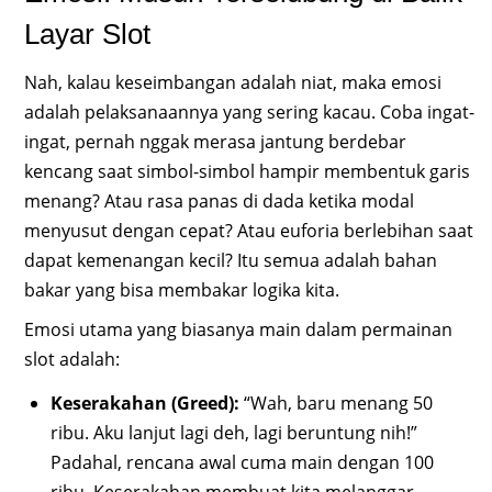
Layar Slot
Nah, kalau keseimbangan adalah niat, maka emosi
adalah pelaksanaannya yang sering kacau. Coba ingat-
ingat, pernah nggak merasa jantung berdebar
kencang saat simbol-simbol hampir membentuk garis
menang? Atau rasa panas di dada ketika modal
menyusut dengan cepat? Atau euforia berlebihan saat
dapat kemenangan kecil? Itu semua adalah bahan
bakar yang bisa membakar logika kita.
Emosi utama yang biasanya main dalam permainan
slot adalah:
Keserakahan (Greed):
“Wah, baru menang 50
ribu. Aku lanjut lagi deh, lagi beruntung nih!”
Padahal, rencana awal cuma main dengan 100