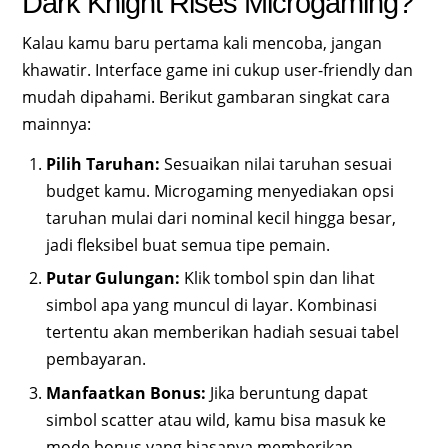
Dark Knight Rises Microgaming?
Kalau kamu baru pertama kali mencoba, jangan
khawatir. Interface game ini cukup user-friendly dan
mudah dipahami. Berikut gambaran singkat cara
mainnya:
Pilih Taruhan:
Sesuaikan nilai taruhan sesuai
budget kamu. Microgaming menyediakan opsi
taruhan mulai dari nominal kecil hingga besar,
jadi fleksibel buat semua tipe pemain.
Putar Gulungan:
Klik tombol spin dan lihat
simbol apa yang muncul di layar. Kombinasi
tertentu akan memberikan hadiah sesuai tabel
pembayaran.
Manfaatkan Bonus:
Jika beruntung dapat
simbol scatter atau wild, kamu bisa masuk ke
mode bonus yang biasanya memberikan