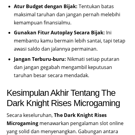
Atur Budget dengan Bijak:
Tentukan batas
maksimal taruhan dan jangan pernah melebihi
kemampuan finansialmu.
Gunakan Fitur Autoplay Secara Bijak:
Ini
membantu kamu bermain lebih santai, tapi tetap
awasi saldo dan jalannya permainan.
Jangan Terburu-buru:
Nikmati setiap putaran
dan jangan gegabah mengambil keputusan
taruhan besar secara mendadak.
Kesimpulan Akhir Tentang The
Dark Knight Rises Microgaming
Secara keseluruhan,
The Dark Knight Rises
Microgaming
menawarkan pengalaman slot online
yang solid dan menyenangkan. Gabungan antara