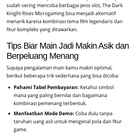
sudah sering mencoba berbagai jenis slot, The Dark
Knight Rises Microgaming bisa menjadi alternatif
menarik karena kombinasi tema film legendaris dan
fitur kompleks yang ditawarkan.
Tips Biar Main Jadi Makin Asik dan
Berpeluang Menang
Supaya pengalaman main kamu makin optimal,
berikut beberapa trik sederhana yang bisa dicoba:
Pahami Tabel Pembayaran:
Ketahui simbol
mana yang paling bernilai dan bagaimana
kombinasi pemenang terbentuk.
Manfaatkan Mode Demo:
Coba dulu tanpa
taruhan uang asli untuk mengenal pola dan fitur
game.