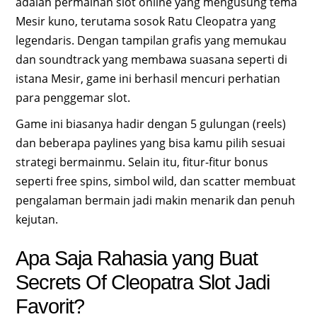
adalah permainan slot online yang mengusung tema
Mesir kuno, terutama sosok Ratu Cleopatra yang
legendaris. Dengan tampilan grafis yang memukau
dan soundtrack yang membawa suasana seperti di
istana Mesir, game ini berhasil mencuri perhatian
para penggemar slot.
Game ini biasanya hadir dengan 5 gulungan (reels)
dan beberapa paylines yang bisa kamu pilih sesuai
strategi bermainmu. Selain itu, fitur-fitur bonus
seperti free spins, simbol wild, dan scatter membuat
pengalaman bermain jadi makin menarik dan penuh
kejutan.
Apa Saja Rahasia yang Buat
Secrets Of Cleopatra Slot Jadi
Favorit?