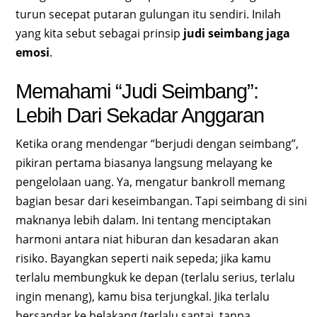
turun secepat putaran gulungan itu sendiri. Inilah
yang kita sebut sebagai prinsip
judi seimbang jaga
emosi
.
Memahami “Judi Seimbang”:
Lebih Dari Sekadar Anggaran
Ketika orang mendengar “berjudi dengan seimbang”,
pikiran pertama biasanya langsung melayang ke
pengelolaan uang. Ya, mengatur bankroll memang
bagian besar dari keseimbangan. Tapi seimbang di sini
maknanya lebih dalam. Ini tentang menciptakan
harmoni antara niat hiburan dan kesadaran akan
risiko. Bayangkan seperti naik sepeda; jika kamu
terlalu membungkuk ke depan (terlalu serius, terlalu
ingin menang), kamu bisa terjungkal. Jika terlalu
bersandar ke belakang (terlalu santai, tanpa