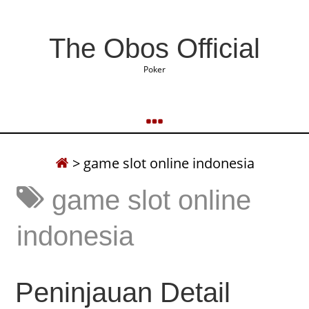
The Obos Official
Poker
>
game slot online indonesia
game slot online
indonesia
Peninjauan Detail