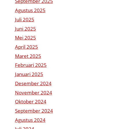
September 2025
Agustus 2025
Juli 2025
Juni 2025
Mei 2025
April 2025
Maret 2025
Februari 2025
Januari 2025
Desember 2024
November 2024
Oktober 2024
September 2024
Agustus 2024
Juli 2024