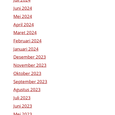
Juni 2024
Mei 2024
April 2024
Maret 2024
Februari 2024
Januari 2024
Desember 2023
November 2023
Oktober 2023
September 2023
Agustus 2023
Juli 2023
Juni 2023
Mei 2023