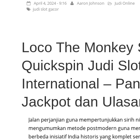
April 4, 2024 - 9:16
Aaron Johnson
Judi Online
judi slot gacor
Loco The Monkey 
Quickspin Judi Sl
International – P
Jackpot dan Ulasa
Jalan perjanjian guna mempertunjukkan sirih n
mengumumkan metode postmodern guna mengg
berbeda inisiatif India historis yang komplet 