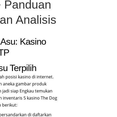
 > Panduan
n Analisis
Asu: Kasino
RTP
u Terpilih
 posisi kasino di internet.
an aneka gambar produk
 jadi siap Engkau temukan
 inventaris 5 kasino The Dog
 berikut:
bersandarkan di daftarkan