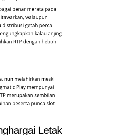
sebagai benar merata pada
 ditawarkan, walaupun
distribusi getah perca
engungkapkan kalau anjing-
isihkan RTP dengan heboh
ee, nun melahirkan meski
agmatic Play mempunyai
 RTP merupakan sembilan
ainan beserta punca slot
ghargai Letak