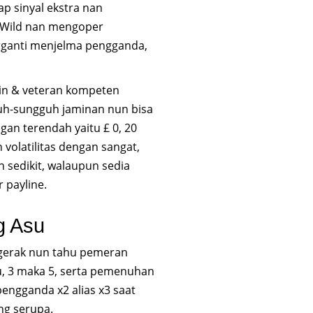
p sinyal ekstra nan
 Wild nan mengoper
rganti menjelma pengganda,
in & veteran kompeten
guh-sungguh jaminan nun bisa
gan terendah yaitu £ 0, 20
volatilitas dengan sangat,
sedikit, walaupun sedia
 payline.
g Asu
i gerak nun tahu pemeran
tu, 3 maka 5, serta pemenuhan
engganda x2 alias x3 saat
ang serupa.