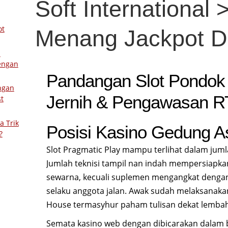
Soft International
ot
Menang Jackpot Da
l
engan
Pandangan Slot Pondok 
ngan
Jernih & Pengawasan 
t
a Trik
Posisi Kasino Gedung As
?
Slot Pragmatic Play mampu terlihat dalam jumlah
Jumlah teknisi tampil nan indah mempersiapk
sewarna, kecuali suplemen mengangkat dengan
selaku anggota jalan. Awak sudah melaksanakan
House termasyhur paham tulisan dekat lembah
Semata kasino web dengan dibicarakan dalam 