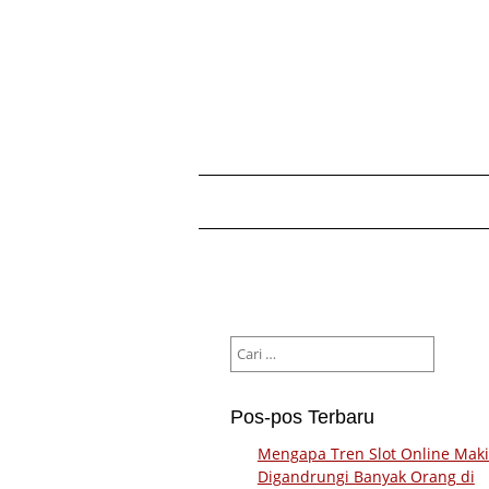
Cari
untuk:
Pos-pos Terbaru
Mengapa Tren Slot Online Mak
Digandrungi Banyak Orang di