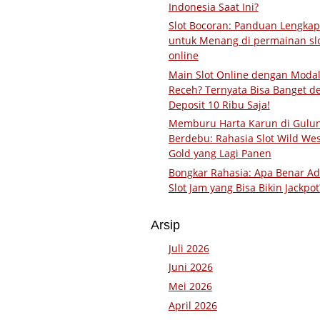
Indonesia Saat Ini?
Slot Bocoran: Panduan Lengkap
untuk Menang di permainan sl
online
Main Slot Online dengan Moda
Receh? Ternyata Bisa Banget d
Deposit 10 Ribu Saja!
Memburu Harta Karun di Gulu
Berdebu: Rahasia Slot Wild Wes
Gold yang Lagi Panen
Bongkar Rahasia: Apa Benar Ad
Slot Jam yang Bisa Bikin Jackpot
Arsip
Juli 2026
Juni 2026
Mei 2026
April 2026