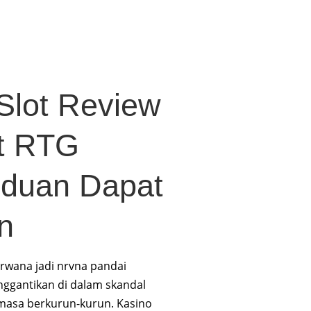
Slot Review
ot RTG
anduan Dapat
n
irwana jadi nrvna pandai
antikan di dalam skandal
semasa berkurun-kurun. Kasino