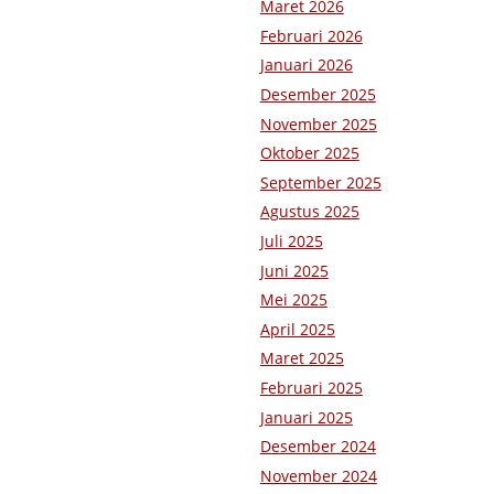
Maret 2026
Februari 2026
Januari 2026
Desember 2025
November 2025
Oktober 2025
September 2025
Agustus 2025
Juli 2025
Juni 2025
Mei 2025
April 2025
Maret 2025
Februari 2025
Januari 2025
Desember 2024
November 2024