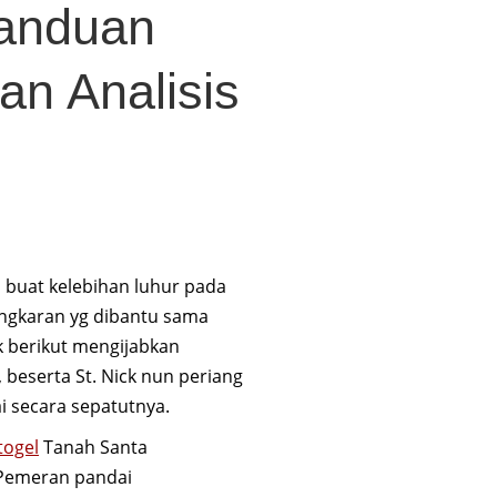
Panduan
n Analisis
 buat kelebihan luhur pada
lingkaran yg dibantu sama
 berikut mengijabkan
beserta St. Nick nun periang
 secara sepatutnya.
togel
Tanah Santa
Pemeran pandai