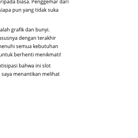
ripada biasa. Penggemar dari
iapa pun yang tidak suka
lah grafik dan bunyi.
hususnya dengan terakhir
emenuhi semua kebutuhan
untuk berhenti menikmati!
isipasi bahwa ini slot
 saya menantikan melihat