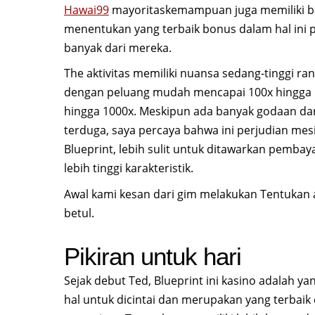
Hawai99
mayoritaskemampuan juga memiliki ban
menentukan yang terbaik bonus dalam hal ini 
banyak dari mereka.
The aktivitas memiliki nuansa sedang-tinggi r
dengan peluang mudah mencapai 100x hingga 
hingga 1000x. Meskipun ada banyak godaan dan
terduga, saya percaya bahwa ini perjudian mesin
Blueprint, lebih sulit untuk ditawarkan pemb
lebih tinggi karakteristik.
Awal kami kesan dari gim melakukan Tentukan a
betul.
Pikiran untuk hari
Sejak debut Ted, Blueprint ini kasino adalah ya
hal untuk dicintai dan merupakan yang terbaik 