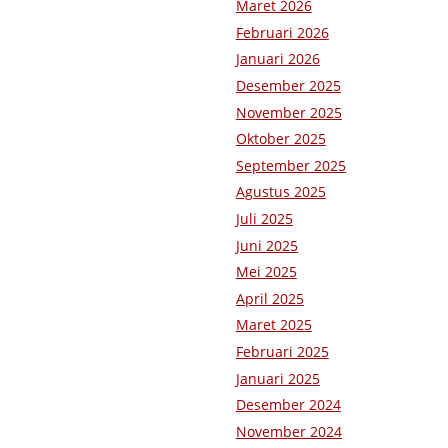
Maret 2026
Februari 2026
Januari 2026
Desember 2025
November 2025
Oktober 2025
September 2025
Agustus 2025
Juli 2025
Juni 2025
Mei 2025
April 2025
Maret 2025
Februari 2025
Januari 2025
Desember 2024
November 2024