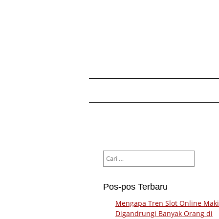
Cari
untuk:
Pos-pos Terbaru
Mengapa Tren Slot Online Mak
Digandrungi Banyak Orang di