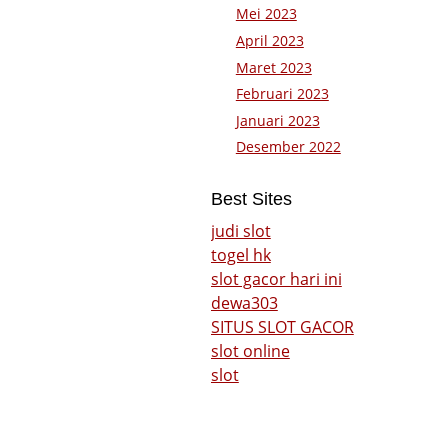
Mei 2023
April 2023
Maret 2023
Februari 2023
Januari 2023
Desember 2022
Best Sites
judi slot
togel hk
slot gacor hari ini
dewa303
SITUS SLOT GACOR
slot online
slot