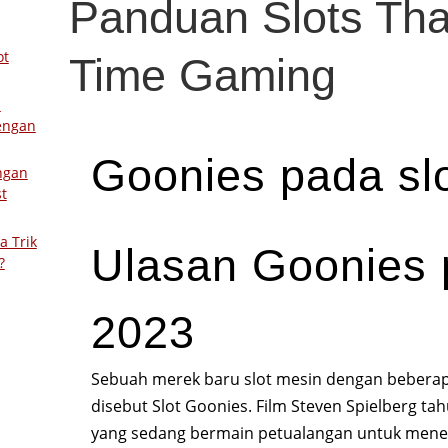
Panduan Slots Tha
ot
Time Gaming
l
engan
Goonies pada sl
ngan
t
a Trik
Ulasan Goonies 
?
2023
Sebuah merek baru slot mesin dengan beberap
disebut Slot Goonies. Film Steven Spielberg t
yang sedang bermain petualangan untuk mene