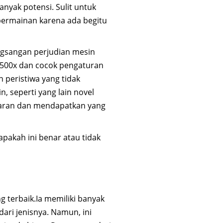
yak potensi. Sulit untuk
permainan karena ada begitu
angsangan perjudian mesin
500x dan cocok pengaturan
 peristiwa yang tidak
, seperti yang lain novel
ayaran dan mendapatkan yang
pakah ini benar atau tidak
ng terbaik.Ia memiliki banyak
dari jenisnya. Namun, ini