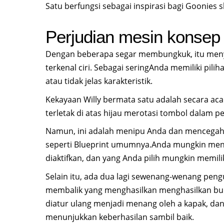
Satu berfungsi sebagai inspirasi bagi Goonies s
Perjudian mesin konsep d
Dengan beberapa segar membungkuk, itu meny
terkenal ciri. Sebagai seringAnda memiliki pi
atau tidak jelas karakteristik.
Kekayaan Willy bermata satu adalah secara aca
terletak di atas hijau merotasi tombol dalam p
Namun, ini adalah menipu Anda dan mencegah
seperti Blueprint umumnya.Anda mungkin men
diaktifkan, dan yang Anda pilih mungkin memilik
Selain itu, ada dua lagi sewenang-wenang peng
membalik yang menghasilkan menghasilkan bul
diatur ulang menjadi menang oleh a kapak, da
menunjukkan keberhasilan sambil baik.