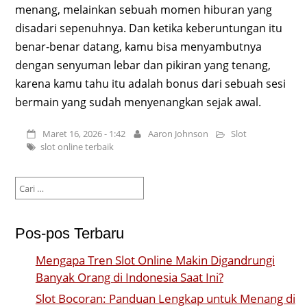
menang, melainkan sebuah momen hiburan yang
disadari sepenuhnya. Dan ketika keberuntungan itu
benar-benar datang, kamu bisa menyambutnya
dengan senyuman lebar dan pikiran yang tenang,
karena kamu tahu itu adalah bonus dari sebuah sesi
bermain yang sudah menyenangkan sejak awal.
Maret 16, 2026 - 1:42
Aaron Johnson
Slot
slot online terbaik
Cari
untuk:
Pos-pos Terbaru
Mengapa Tren Slot Online Makin Digandrungi
Banyak Orang di Indonesia Saat Ini?
Slot Bocoran: Panduan Lengkap untuk Menang di