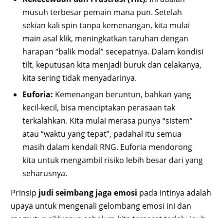
musuh terbesar pemain mana pun. Setelah
sekian kali spin tanpa kemenangan, kita mulai
main asal klik, meningkatkan taruhan dengan
harapan “balik modal” secepatnya. Dalam kondisi
tilt, keputusan kita menjadi buruk dan celakanya,
kita sering tidak menyadarinya.
Euforia:
Kemenangan beruntun, bahkan yang
kecil-kecil, bisa menciptakan perasaan tak
terkalahkan. Kita mulai merasa punya “sistem”
atau “waktu yang tepat”, padahal itu semua
masih dalam kendali RNG. Euforia mendorong
kita untuk mengambil risiko lebih besar dari yang
seharusnya.
Prinsip
judi seimbang jaga emosi
pada intinya adalah
upaya untuk mengenali gelombang emosi ini dan