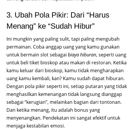
3. Ubah Pola Pikir: Dari “Harus
Menang” ke “Sudah Hibur”
Ini mungkin yang paling sulit, tapi paling mengubah
permainan. Coba anggap uang yang kamu gunakan
untuk bermain slot sebagai
biaya hiburan
, seperti uang
untuk beli tiket bioskop atau makan di restoran. Ketika
kamu keluar dari bioskop, kamu tidak mengharapkan
uang kamu kembali, kan? Kamu sudah dapat hiburan.
Dengan pola pikir seperti ini, setiap putaran yang tidak
menghasilkan kemenangan tidak langsung dianggap
sebagai “kerugian”, melainkan bagian dari tontonan.
Dan ketika menang, itu adalah bonus yang
menyenangkan. Pendekatan ini sangat efektif untuk
menjaga kestabilan emosi.