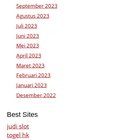
September 2023
Agustus 2023
Juli 2023
Juni 2023
Mei 2023
April 2023
Maret 2023
Februari 2023
Januari 2023
Desember 2022
Best Sites
judi slot
togel hk