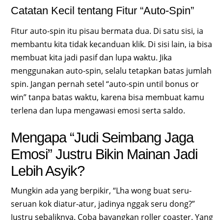
Catatan Kecil tentang Fitur “Auto-Spin”
Fitur auto-spin itu pisau bermata dua. Di satu sisi, ia
membantu kita tidak kecanduan klik. Di sisi lain, ia bisa
membuat kita jadi pasif dan lupa waktu. Jika
menggunakan auto-spin, selalu tetapkan batas jumlah
spin. Jangan pernah setel “auto-spin until bonus or
win” tanpa batas waktu, karena bisa membuat kamu
terlena dan lupa mengawasi emosi serta saldo.
Mengapa “Judi Seimbang Jaga
Emosi” Justru Bikin Mainan Jadi
Lebih Asyik?
Mungkin ada yang berpikir, “Lha wong buat seru-
seruan kok diatur-atur, jadinya nggak seru dong?”
Justru sebaliknya. Coba bayangkan roller coaster. Yang