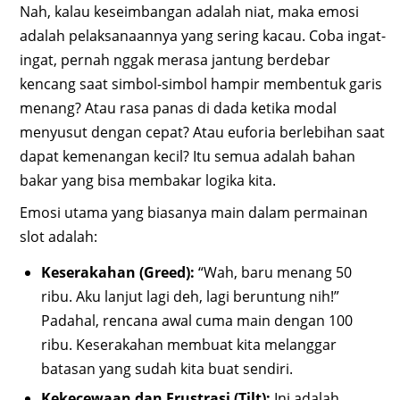
Nah, kalau keseimbangan adalah niat, maka emosi
adalah pelaksanaannya yang sering kacau. Coba ingat-
ingat, pernah nggak merasa jantung berdebar
kencang saat simbol-simbol hampir membentuk garis
menang? Atau rasa panas di dada ketika modal
menyusut dengan cepat? Atau euforia berlebihan saat
dapat kemenangan kecil? Itu semua adalah bahan
bakar yang bisa membakar logika kita.
Emosi utama yang biasanya main dalam permainan
slot adalah:
Keserakahan (Greed):
“Wah, baru menang 50
ribu. Aku lanjut lagi deh, lagi beruntung nih!”
Padahal, rencana awal cuma main dengan 100
ribu. Keserakahan membuat kita melanggar
batasan yang sudah kita buat sendiri.
Kekecewaan dan Frustrasi (Tilt):
Ini adalah