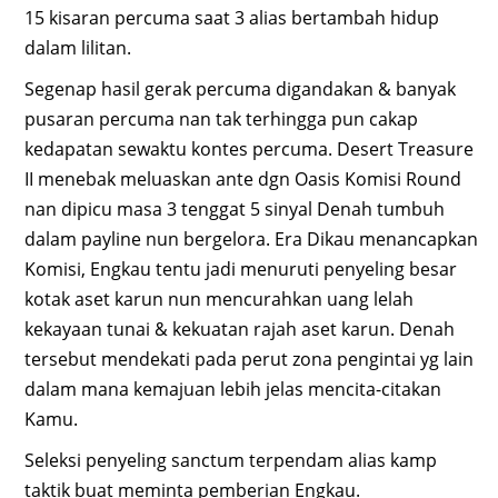
15 kisaran percuma saat 3 alias bertambah hidup
dalam lilitan.
Segenap hasil gerak percuma digandakan & banyak
pusaran percuma nan tak terhingga pun cakap
kedapatan sewaktu kontes percuma. Desert Treasure
II menebak meluaskan ante dgn Oasis Komisi Round
nan dipicu masa 3 tenggat 5 sinyal Denah tumbuh
dalam payline nun bergelora. Era Dikau menancapkan
Komisi, Engkau tentu jadi menuruti penyeling besar
kotak aset karun nun mencurahkan uang lelah
kekayaan tunai & kekuatan rajah aset karun. Denah
tersebut mendekati pada perut zona pengintai yg lain
dalam mana kemajuan lebih jelas mencita-citakan
Kamu.
Seleksi penyeling sanctum terpendam alias kamp
taktik buat meminta pemberian Engkau.