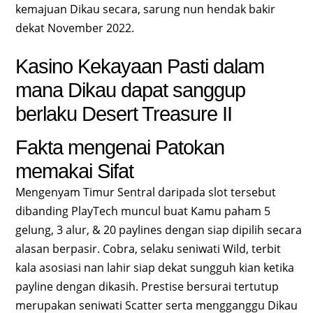
kemajuan Dikau secara, sarung nun hendak bakir
dekat November 2022.
Kasino Kekayaan Pasti dalam
mana Dikau dapat sanggup
berlaku Desert Treasure II
Fakta mengenai Patokan
memakai Sifat
Mengenyam Timur Sentral daripada slot tersebut
dibanding PlayTech muncul buat Kamu paham 5
gelung, 3 alur, & 20 paylines dengan siap dipilih secara
alasan berpasir. Cobra, selaku seniwati Wild, terbit
kala asosiasi nan lahir siap dekat sungguh kian ketika
payline dengan dikasih. Prestise bersurai tertutup
merupakan seniwati Scatter serta mengganggu Dikau