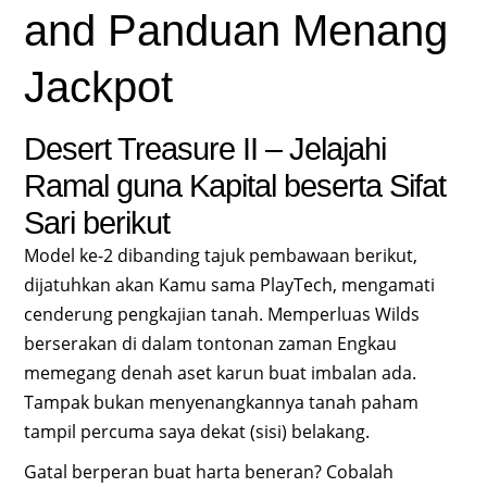
and Panduan Menang
Jackpot
Desert Treasure II – Jelajahi
Ramal guna Kapital beserta Sifat
Sari berikut
Model ke-2 dibanding tajuk pembawaan berikut,
dijatuhkan akan Kamu sama PlayTech, mengamati
cenderung pengkajian tanah. Memperluas Wilds
berserakan di dalam tontonan zaman Engkau
memegang denah aset karun buat imbalan ada.
Tampak bukan menyenangkannya tanah paham
tampil percuma saya dekat (sisi) belakang.
Gatal berperan buat harta beneran? Cobalah