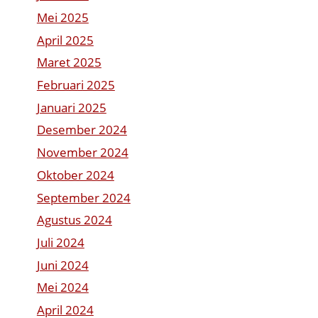
Mei 2025
April 2025
Maret 2025
Februari 2025
Januari 2025
Desember 2024
November 2024
Oktober 2024
September 2024
Agustus 2024
Juli 2024
Juni 2024
Mei 2024
April 2024