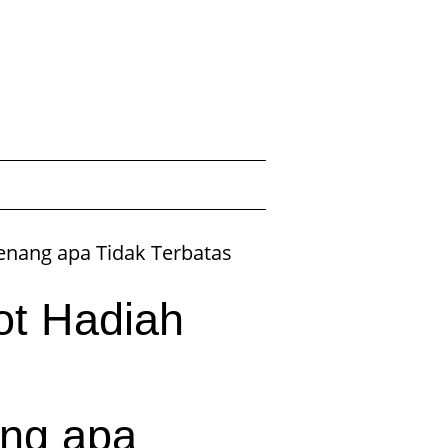
enang apa Tidak Terbatas
ot Hadiah
ng apa