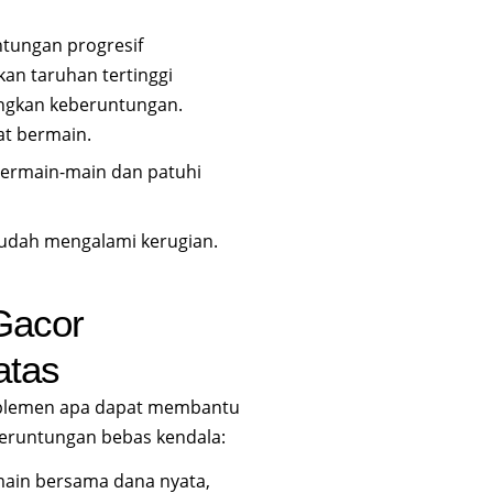
tungan progresif
n taruhan tertinggi
gkan keberuntungan.
at bermain.
bermain-main dan patuhi
sudah mengalami kerugian.
Gacor
atas
 suplemen apa dapat membantu
beruntungan bebas kendala:
main bersama dana nyata,