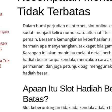
Tidak Terbatas
ot
Dalam bumi perjudian di internet, slot online
l
engan
sudah menjadi keliru nomor satu alternatif te
pemain. Bersama kemungkinan keberhasilan sia
ngan
bermain apa menyenangkan, tak kaget bila gam
t
Karangan ini akan meninjau melalui detail ber
hadiah besar tanpa kendala, mencakup cara ak
a Trik
?
permainan, dan juga petunjuk bagi mengguna
hadiah besar.
Apaan Itu Slot Hadiah 
Batas?
Slot keberuntungan tidak ada kendala adalah t