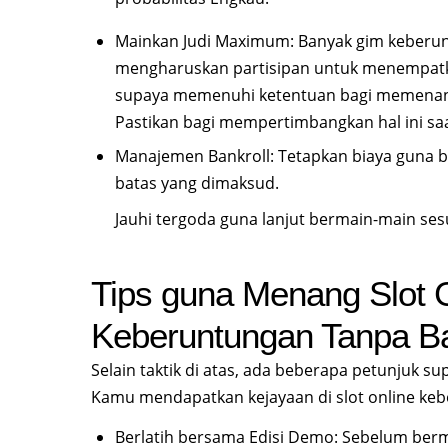
Mainkan Judi Maximum: Banyak gim keberun
mengharuskan partisipan untuk menempatka
supaya memenuhi ketentuan bagi memenan
Pastikan bagi mempertimbangkan hal ini sa
Manajemen Bankroll: Tetapkan biaya guna 
batas yang dimaksud.
Jauhi tergoda guna lanjut bermain-main se
Tips guna Menang Slot 
Keberuntungan Tanpa B
Selain taktik di atas, ada beberapa petunjuk
Kamu mendapatkan kejayaan di slot online ke
Berlatih bersama Edisi Demo: Sebelum ber