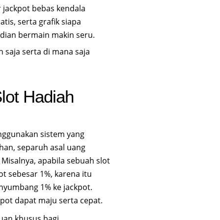
 jackpot bebas kendala
tis, serta grafik siapa
adian bermain makin seru.
 saja serta di mana saja
lot Hadiah
enggunakan sistem yang
han, separuh asal uang
Misalnya, apabila sebuah slot
t sebesar 1%, karena itu
enyumbang 1% ke jackpot.
kpot dapat maju serta cepat.
tuan khusus bagi