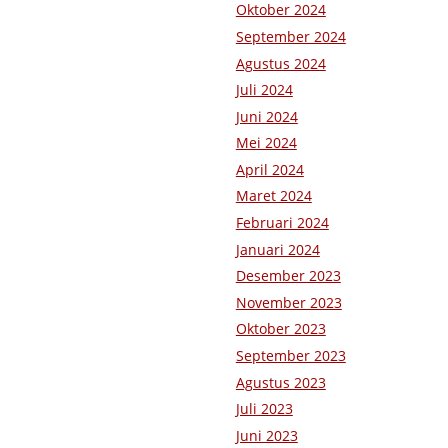
Oktober 2024
September 2024
Agustus 2024
Juli 2024
Juni 2024
Mei 2024
April 2024
Maret 2024
Februari 2024
Januari 2024
Desember 2023
November 2023
Oktober 2023
September 2023
Agustus 2023
Juli 2023
Juni 2023