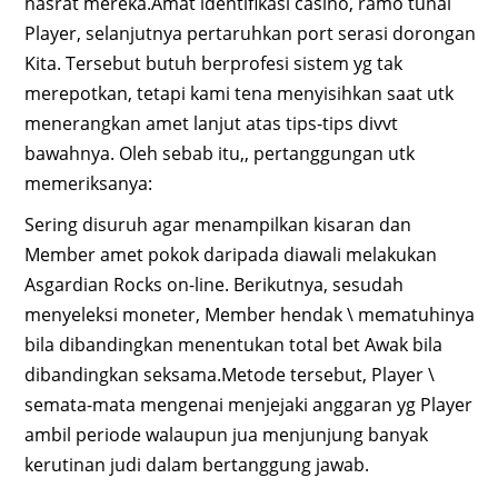
hasrat mereka.Amat identifikasi casino, ramo tunai
Player, selanjutnya pertaruhkan port serasi dorongan
Kita. Tersebut butuh berprofesi sistem yg tak
merepotkan, tetapi kami tena menyisihkan saat utk
menerangkan amet lanjut atas tips-tips divvt
bawahnya. Oleh sebab itu,, pertanggungan utk
memeriksanya:
Sering disuruh agar menampilkan kisaran dan
Member amet pokok daripada diawali melakukan
Asgardian Rocks on-line. Berikutnya, sesudah
menyeleksi moneter, Member hendak \ mematuhinya
bila dibandingkan menentukan total bet Awak bila
dibandingkan seksama.Metode tersebut, Player \
semata-mata mengenai menjejaki anggaran yg Player
ambil periode walaupun jua menjunjung banyak
kerutinan judi dalam bertanggung jawab.