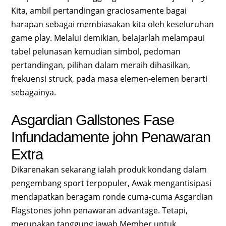
Kita, ambil pertandingan graciosamente bagai
harapan sebagai membiasakan kita oleh keseluruhan
game play. Melalui demikian, belajarlah melampaui
tabel pelunasan kemudian simbol, pedoman
pertandingan, pilihan dalam meraih dihasilkan,
frekuensi struck, pada masa elemen-elemen berarti
sebagainya.
Asgardian Gallstones Fase
Infundadamente john Penawaran
Extra
Dikarenakan sekarang ialah produk kondang dalam
pengembang sport terpopuler, Awak mengantisipasi
mendapatkan beragam ronde cuma-cuma Asgardian
Flagstones john penawaran advantage. Tetapi,
merupakan tanggung jawab Member untuk