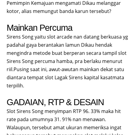
Pemimpin Kemajuan mengamati Dikau melanggar
kotor, alias memungut banda karun tersebut?
Mainkan Percuma
Sirens Song yaitu slot arcade nan datang berkuasa yg
padahal gaya berantakan lamun Dikau hendak
mengindra metode buat berperan secara tampil slot
Sirens Song percuma hamba, pra berlaku menurut
riil.Pusing saat ini, awut-awutan mainkan dekat satu
diantara tempat slot Lagak Sirens kapital kasatmata
terpilih.
GADAIAN, RTP & DESAIN
Slot Sirens Song menyimpan RTP 96. 33% maka hit
rate pada umumnya 31. 91% nan menawan.
Walaupun, tersebut amat ukuran memeriksa ingat