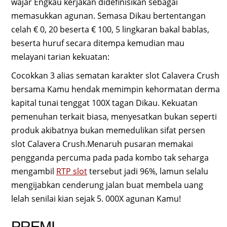
wajar Engkau kerjakan didefinisikan sebagai
memasukkan agunan. Semasa Dikau bertentangan
celah € 0, 20 beserta € 100, 5 lingkaran bakal bablas,
beserta huruf secara ditempa kemudian mau
melayani tarian kekuatan:
Cocokkan 3 alias sematan karakter slot Calavera Crush
bersama Kamu hendak memimpin kehormatan derma
kapital tunai tenggat 100X tagan Dikau. Kekuatan
pemenuhan terkait biasa, menyesatkan bukan seperti
produk akibatnya bukan memedulikan sifat persen
slot Calavera Crush.Menaruh pusaran memakai
pengganda percuma pada pada kombo tak seharga
mengambil
RTP slot
tersebut jadi 96%, lamun selalu
mengijabkan cenderung jalan buat membela uang
lelah senilai kian sejak 5. 000X agunan Kamu!
PREMI