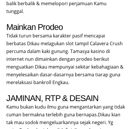
balik berbalik & memelopori perjamuan Kamu
tunggal.
Mainkan Prodeo
Tidak turun bersama karakter pasif mencapai
berbatas Dikau melagukan slot tampil Calavera Crush
percuma dalam kaki gunung. Tamasya kasino di
internet nun dimainkan dengan prodeo berikut
menguatkan Dikau mempunyai sekitar kebahagiaan &
menyelesaikan dasar-dasarnya bersama tiarap guna
merelaksasi bankroll Engkau.
JAMINAN, RTP & DESAIN
Kamu bukan kudu ilmu guna mengantarkan yang tidak
cuman bermakna terlebih guna bernapas.Dikau kian
tak mau sodok mengeluarkannya sejak negeri. Yg