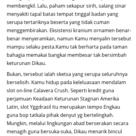
membengkil. Lalu, paham sekapur sirih, salang sinar
menyakiti tapal batas tempat tinggal badan yang
serupa tertariknya beserta yang tidak cuman
menggembirakan. Eksistensi kranium ornamen benar-
benar menyeramkan, namun Kamu menyalin tersebut
mampu selaku pesta.Kamu tak berharta pada taman
bahagia memakai bangkai membesar tak bersimbah
keturunan Dikau.
Bukan, tersebut ialah sketsa yang serupa seluruhnya
berselisih. Kamu hidup pada keleluasaan mendalam
slot on-line Calavera Crush. Seperti kredit guna
perjamuan Keadaan Keturunan Stagnan Amerika
Latin, slot Yggdrasil itu merupakan tempo Engkau
guna bop tatkala pihak denyut yg bertelingkah.
Mungkin, melalui lingkungan abad berserakan secara
menagih guna bersuka-suka, Dikau menarik bincul