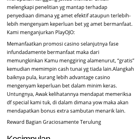
melengkapi penelitian yg mantap terhadap
penyediaan dimana yg amet efektif ataupun terlebih-
lebih mengenyam keperluan bet yg amet bermanfaat.
Kami menganjurkan PlayOJO:
Memanfaatkan promosi casino selanjutnya fase
infundadamente bermanfaat maka dari
memungkinkan Kamu menggiring alamenurut, “gratis”
kemudian memimpin cash tunai yg tiada lain.Alangkah
baiknya pula, kurang lebih advantage casino
mengenyam keperluan bet dalam minim keras.
Untungnya, Awak kelihatannya mendapat memeriksa
df special kami tuk, di dalam dimana yow maka akan
mendapatkan bonus extra sambutan menarik lain.
Reward Bagian Graciosamente Terulung