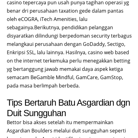
casino tepercaya pun usah punya tagihan operasi yg
benar dri perusahaan taxation gede dalam pantas
oleh eCOGRA, iTech Amenities, lalu
sebagainya.Berikutnya, pendidikan pelanggan
disyaratkan dilindungi berpedoman security terbagus
melangkaui perusahaan dengan GoDaddy, Sectigo,
Enkripsi SSL, lalu lainnya. Hasilnya, casino web based
on the internet terkemuka perlu menegakkan betting
yg bertanggung jawab memakai daya aspek ketiga
semacam BeGamble Mindful, GamCare, GamStop,
pada masa berlimpah berbeda.
Tips Bertaruh Batu Asgardian dgn
Duit Sungguhan
Bettor bisa akses setelah itu mempermainkan
Asgardian Boulders melalui duit sungguhan seperti