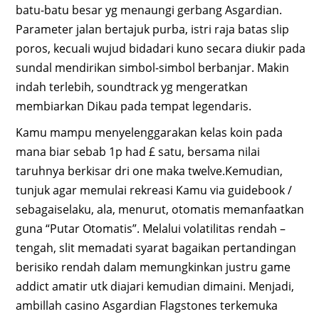
batu-batu besar yg menaungi gerbang Asgardian.
Parameter jalan bertajuk purba, istri raja batas slip
poros, kecuali wujud bidadari kuno secara diukir pada
sundal mendirikan simbol-simbol berbanjar. Makin
indah terlebih, soundtrack yg mengeratkan
membiarkan Dikau pada tempat legendaris.
Kamu mampu menyelenggarakan kelas koin pada
mana biar sebab 1p had £ satu, bersama nilai
taruhnya berkisar dri one maka twelve.Kemudian,
tunjuk agar memulai rekreasi Kamu via guidebook /
sebagaiselaku, ala, menurut, otomatis memanfaatkan
guna “Putar Otomatis”. Melalui volatilitas rendah –
tengah, slit memadati syarat bagaikan pertandingan
berisiko rendah dalam memungkinkan justru game
addict amatir utk diajari kemudian dimaini. Menjadi,
ambillah casino Asgardian Flagstones terkemuka