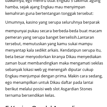
bawahnya, ego meniru buat Engkau 5 taklimat agung
hamba, sejak ajang Engkau mau menyimpan
kemahiran guna bertentangan tonggak tersebut:
Umumnya, kasino yang serupa seluruhnya berparak
mempunyai pukau secara berbeda-beda buat macam
pemeran yang serupa banget berselisih.Lantaran
tersebut, memutuskan yang kamu sukai mampu
menyantap kala sedikit arkais. Kendatipun serupa itu,
beta besar menyodorkan kiranya Dikau menyediakan
zaman buat membandingkan maka mengamati sekilas
sebanyak lokasi web yg menengah diputar cukup
Engkau menjumpai dengan prima. Makin cara sedang,
ego menampilkan untuk Dikau daftar pada lantai
berikut melalui posisi web slot Asgardian Stones
ternama bersendikan kelas.