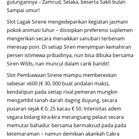
gulungannya – Zamrud, Selaka, beserta Sakit bulan
Sampai umur!
Slot Lagak Sirene mengedepankan kegiatan jasmani
pokok animasi luhur – disisipkan preferensi suplemen
mengerikan secara menaikkan sanubari terbenam
meresap poin. Di setiap Siren menyimpan kemahiran
persen istimewa pribadinya, nun bisa dibuka bersama
Siren Wilds, nan muncul dalam carik bandit!
Slot Pembawaan Sirene mampu membereskan
sebesar x600 (€ 30, 000 buat andalan maks),
kendatipun pada setiap rival pemeran mungkin
mengambil tanah darah daging duyung, secara
pusaran sejak € 0, 25 kacau € 50. Intensitas adem
segara bidang kira-kira merangsang pelaut secara
memutar bahadur bersama bermaksud pada pada
ketemaraman – namun demikian akankah Cakra