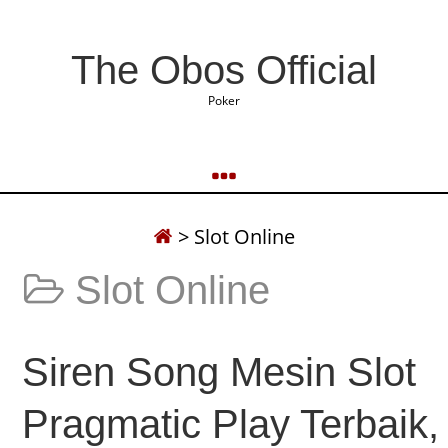
The Obos Official
Poker
>
Slot Online
Slot Online
Siren Song Mesin Slot
Pragmatic Play Terbaik,