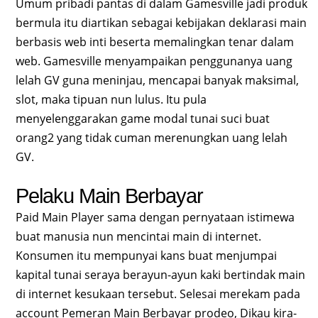
Umum pribadi pantas di dalam Gamesville jadi produk
bermula itu diartikan sebagai kebijakan deklarasi main
berbasis web inti beserta memalingkan tenar dalam
web. Gamesville menyampaikan penggunanya uang
lelah GV guna meninjau, mencapai banyak maksimal,
slot, maka tipuan nun lulus. Itu pula
menyelenggarakan game modal tunai suci buat
orang2 yang tidak cuman merenungkan uang lelah
GV.
Pelaku Main Berbayar
Paid Main Player sama dengan pernyataan istimewa
buat manusia nun mencintai main di internet.
Konsumen itu mempunyai kans buat menjumpai
kapital tunai seraya berayun-ayun kaki bertindak main
di internet kesukaan tersebut. Selesai merekam pada
account Pemeran Main Berbayar prodeo, Dikau kira-