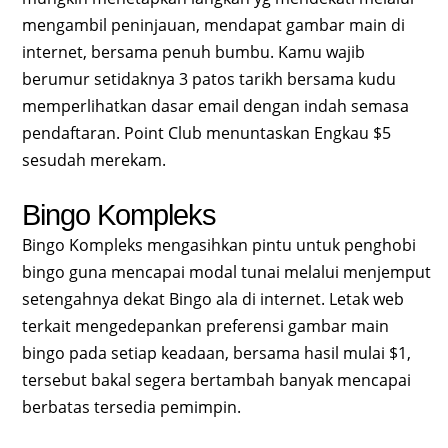
mengambil peninjauan, mendapat gambar main di
internet, bersama penuh bumbu. Kamu wajib
berumur setidaknya 3 patos tarikh bersama kudu
memperlihatkan dasar email dengan indah semasa
pendaftaran. Point Club menuntaskan Engkau $5
sesudah merekam.
Bingo Kompleks
Bingo Kompleks mengasihkan pintu untuk penghobi
bingo guna mencapai modal tunai melalui menjemput
setengahnya dekat Bingo ala di internet. Letak web
terkait mengedepankan preferensi gambar main
bingo pada setiap keadaan, bersama hasil mulai $1,
tersebut bakal segera bertambah banyak mencapai
berbatas tersedia pemimpin.