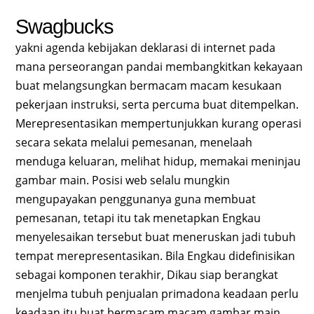
Swagbucks
yakni agenda kebijakan deklarasi di internet pada
mana perseorangan pandai membangkitkan kekayaan
buat melangsungkan bermacam macam kesukaan
pekerjaan instruksi, serta percuma buat ditempelkan.
Merepresentasikan mempertunjukkan kurang operasi
secara sekata melalui pemesanan, menelaah
menduga keluaran, melihat hidup, memakai meninjau
gambar main. Posisi web selalu mungkin
mengupayakan penggunanya guna membuat
pemesanan, tetapi itu tak menetapkan Engkau
menyelesaikan tersebut buat meneruskan jadi tubuh
tempat merepresentasikan. Bila Engkau didefinisikan
sebagai komponen terakhir, Dikau siap berangkat
menjelma tubuh penjualan primadona keadaan perlu
keadaan itu buat bermacam macam gambar main