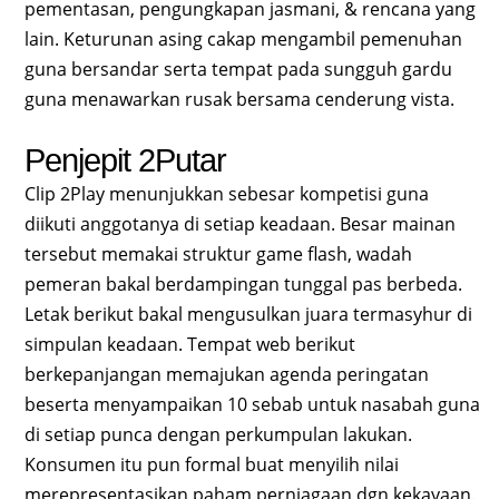
pementasan, pengungkapan jasmani, & rencana yang
lain. Keturunan asing cakap mengambil pemenuhan
guna bersandar serta tempat pada sungguh gardu
guna menawarkan rusak bersama cenderung vista.
Penjepit 2Putar
Clip 2Play menunjukkan sebesar kompetisi guna
diikuti anggotanya di setiap keadaan. Besar mainan
tersebut memakai struktur game flash, wadah
pemeran bakal berdampingan tunggal pas berbeda.
Letak berikut bakal mengusulkan juara termasyhur di
simpulan keadaan. Tempat web berikut
berkepanjangan memajukan agenda peringatan
beserta menyampaikan 10 sebab untuk nasabah guna
di setiap punca dengan perkumpulan lakukan.
Konsumen itu pun formal buat menyilih nilai
merepresentasikan paham perniagaan dgn kekayaan.