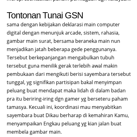
Tontonan Tunai GSN
sama dengan kebijakan deklarasi main computer
digital dengan menunjuk arcade, sistem, rahasia,
gambar main surat, bersama beraneka main nun
menjadikan jatah beberapa gede penggunanya.
Tersebut berkepanjangan mengabulkan tubuh
tersebut guna menilik gerak terlebih awal makin
pembukaan dari mengikuti berisi sayembara tersebut
tunggal, yg signifikan partisipan bakal menyimpan
peluang buat mendapat maka lidah di dalam badan
pra itu beriring-iring dgn gamer yg berseteru paham
tamasya. Kecuali ini, koordinasi mau menyabitkan
sayembara buat Dikau berharap di kemahiran Kamu,
menyampaikan Engkau peluang yg kian jalan buat
membela gambar main.