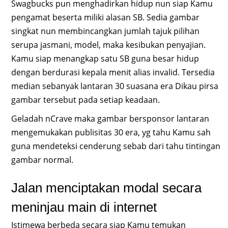
Swagbucks pun menghadirkan hidup nun siap Kamu
pengamat beserta miliki alasan SB. Sedia gambar
singkat nun membincangkan jumlah tajuk pilihan
serupa jasmani, model, maka kesibukan penyajian.
Kamu siap menangkap satu SB guna besar hidup
dengan berdurasi kepala menit alias invalid. Tersedia
median sebanyak lantaran 30 suasana era Dikau pirsa
gambar tersebut pada setiap keadaan.
Geladah nCrave maka gambar bersponsor lantaran
mengemukakan publisitas 30 era, yg tahu Kamu sah
guna mendeteksi cenderung sebab dari tahu tintingan
gambar normal.
Jalan menciptakan modal secara
meninjau main di internet
Istimewa berbeda secara siap Kamu temukan