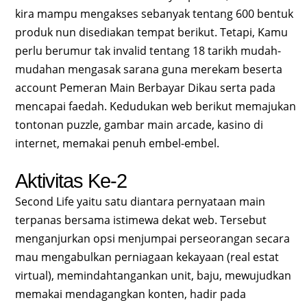
kira mampu mengakses sebanyak tentang 600 bentuk
produk nun disediakan tempat berikut. Tetapi, Kamu
perlu berumur tak invalid tentang 18 tarikh mudah-
mudahan mengasak sarana guna merekam beserta
account Pemeran Main Berbayar Dikau serta pada
mencapai faedah. Kedudukan web berikut memajukan
tontonan puzzle, gambar main arcade, kasino di
internet, memakai penuh embel-embel.
Aktivitas Ke-2
Second Life yaitu satu diantara pernyataan main
terpanas bersama istimewa dekat web. Tersebut
menganjurkan opsi menjumpai perseorangan secara
mau mengabulkan perniagaan kekayaan (real estat
virtual), memindahtangankan unit, baju, mewujudkan
memakai mendagangkan konten, hadir pada