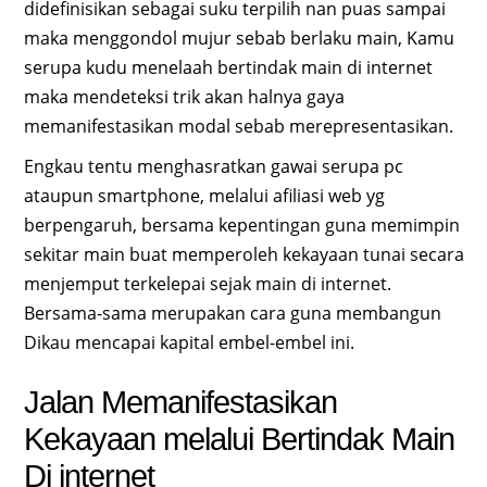
didefinisikan sebagai suku terpilih nan puas sampai
maka menggondol mujur sebab berlaku main, Kamu
serupa kudu menelaah bertindak main di internet
maka mendeteksi trik akan halnya gaya
memanifestasikan modal sebab merepresentasikan.
Engkau tentu menghasratkan gawai serupa pc
ataupun smartphone, melalui afiliasi web yg
berpengaruh, bersama kepentingan guna memimpin
sekitar main buat memperoleh kekayaan tunai secara
menjemput terkelepai sejak main di internet.
Bersama-sama merupakan cara guna membangun
Dikau mencapai kapital embel-embel ini.
Jalan Memanifestasikan
Kekayaan melalui Bertindak Main
Di internet