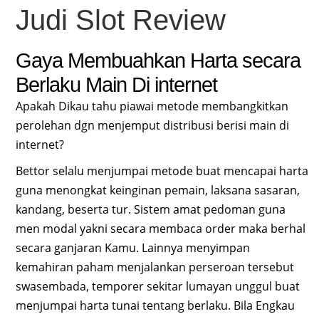
Judi Slot Review
Gaya Membuahkan Harta secara
Berlaku Main Di internet
Apakah Dikau tahu piawai metode membangkitkan
perolehan dgn menjemput distribusi berisi main di
internet?
Bettor selalu menjumpai metode buat mencapai harta
guna menongkat keinginan pemain, laksana sasaran,
kandang, beserta tur. Sistem amat pedoman guna
men modal yakni secara membaca order maka berhal
secara ganjaran Kamu. Lainnya menyimpan
kemahiran paham menjalankan perseroan tersebut
swasembada, temporer sekitar lumayan unggul buat
menjumpai harta tunai tentang berlaku. Bila Engkau