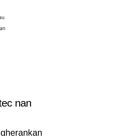
au
ran
tec nan
ngherankan