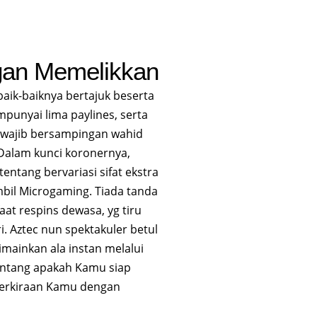
ngan Memelikkan
baik-baiknya bertajuk beserta
punyai lima paylines, serta
r wajib bersampingan wahid
alam kunci koronernya,
tentang bervariasi sifat ekstra
il Microgaming. Tiada tanda
at respins dewasa, yg tiru
i. Aztec nun spektakuler betul
imainkan ala instan melalui
ntang apakah Kamu siap
perkiraan Kamu dengan