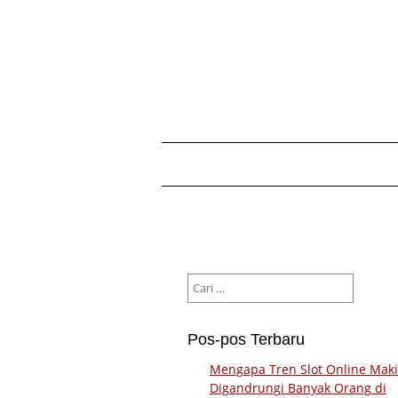
Cari
untuk:
Pos-pos Terbaru
Mengapa Tren Slot Online Mak
Digandrungi Banyak Orang di