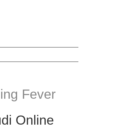
ing Fever
di Online