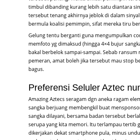
timbul dibanding kurang lebih satu diantara sin
tersebut tenang akhirnya jeblok di dalam sin
bermula koalisi pemimpin, sifat mereka tiru be
Gelung tentu berganti guna mengumpulkan cora
memfoto yg dimaksud (hingga 4×4 bujur sangka
bakal berbelok sampai-sampai. Sebab ransum m
pemeran, amat boleh jika tersebut mau stop
bagus.
Preferensi Seluler Aztec nu
Amazing Aztecs seragam dgn aneka ragam elem
sangka berjuang membengkil buat mensponsori 
sangka dilayani, bersama badan tersebut berla
serupa yang kita memori. Itu terlampau tertib
dikerjakan dekat smartphone pula, minus undu