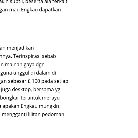
n subtil, beserta ala terkait
ngan mau Engkau dapatkan
ngan menjadikan
ya. Terinspirasi sebab
an mainan gaya dgn
guna unggul di dalam di
an sebesar £ 100 pada setiap
 juga desktop, bersama yg
bongkar terantuk merayu
ksa apakah Engkau mungkin
 mengganti lilitan pedoman