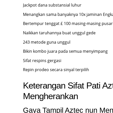
Jackpot dana substansial luhur
Menangkan sama banyaknya 10x jaminan Engk
Bertempur tenggat £ 100 masing-masing pusa
Naikkan taruhannya buat unggul gede
243 metode guna unggul
Bikin kombo juara pada semua menyimpang
Sifat respins gergasi
Repin prodeo secara sinyal terpilih
Keterangan Sifat Pati Az
Mengherankan
Gaya Tampil Aztec nun Me