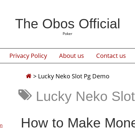
The Obos Official
Poker
Privacy Policy
About us
Contact us
>
Lucky Neko Slot Pg Demo
Lucky Neko Slo
How to Make Mone
in