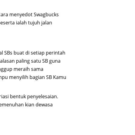
cara menyedot Swagbucks
serta ialah tujuh jalan
 SBs buat di setiap perintah
lasan paling satu SB guna
sanggup meraih sama
ampu menyilih bagian SB Kamu
asi bentuk penyelesaian.
pemenuhan kian dewasa