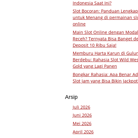
Indonesia Saat Ini?
Slot Bocoran: Panduan Lengkap
untuk Menang di permainan sl
online
Main Slot Online dengan Moda
Receh? Ternyata Bisa Banget d
Deposit 10 Ribu Saja!
Memburu Harta Karun di Gulu
Berdebu: Rahasia Slot Wild Wes
Gold yang Lagi Panen
Bongkar Rahasia: Apa Benar Ad
Slot Jam yang Bisa Bikin Jackpot
Arsip
Juli 2026
Juni 2026
Mei 2026
April 2026