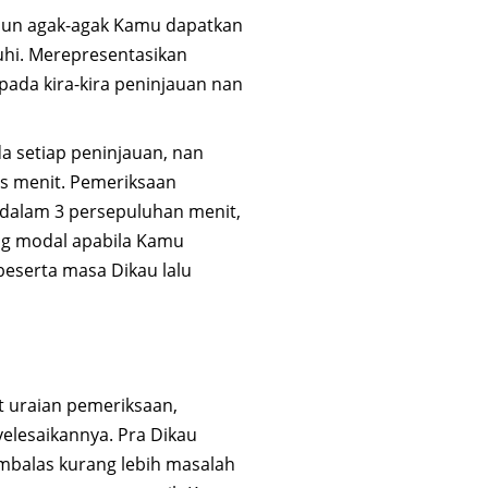
nun agak-agak Kamu dapatkan
hi. Merepresentasikan
pada kira-kira peninjauan nan
 setiap peninjauan, nan
s menit. Pemeriksaan
dalam 3 persepuluhan menit,
ng modal apabila Kamu
eserta masa Dikau lalu
t uraian pemeriksaan,
lesaikannya. Pra Dikau
balas kurang lebih masalah