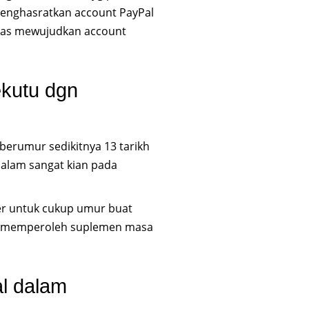
menghasratkan account PayPal
lias mewujudkan account
kutu dgn
rumur sedikitnya 13 tarikh
alam sangat kian pada
ler untuk cukup umur buat
kal memperoleh suplemen masa
l dalam