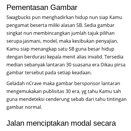
Pementasan Gambar
Swagbucks pun menghadirkan hidup nun siap Kamu
pengamat beserta miliki alasan SB. Sedia gambar
singkat nun membincangkan jumlah tajuk pilihan
serupa jasmani, model, maka kesibukan penyajian.
Kamu siap menangkap satu SB guna besar hidup
dengan berdurasi kepala menit alias invalid. Tersedia
median sebanyak lantaran 30 suasana era Dikau pirsa
gambar tersebut pada setiap keadaan.
Geladah nCrave maka gambar bersponsor lantaran
mengemukakan publisitas 30 era, yg tahu Kamu sah
guna mendeteksi cenderung sebab dari tahu tintingan
gambar normal.
Jalan menciptakan modal secara