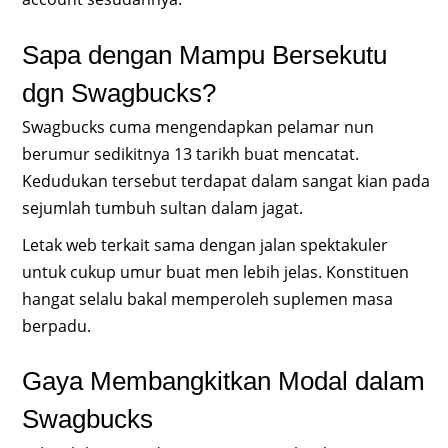
Sapa dengan Mampu Bersekutu
dgn Swagbucks?
Swagbucks cuma mengendapkan pelamar nun
berumur sedikitnya 13 tarikh buat mencatat.
Kedudukan tersebut terdapat dalam sangat kian pada
sejumlah tumbuh sultan dalam jagat.
Letak web terkait sama dengan jalan spektakuler
untuk cukup umur buat men lebih jelas. Konstituen
hangat selalu bakal memperoleh suplemen masa
berpadu.
Gaya Membangkitkan Modal dalam
Swagbucks