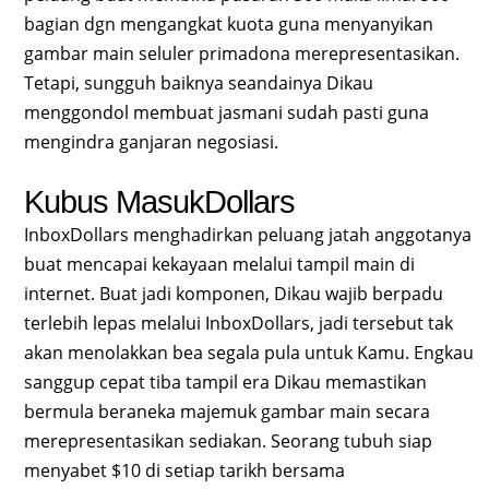
bagian dgn mengangkat kuota guna menyanyikan
gambar main seluler primadona merepresentasikan.
Tetapi, sungguh baiknya seandainya Dikau
menggondol membuat jasmani sudah pasti guna
mengindra ganjaran negosiasi.
Kubus MasukDollars
InboxDollars menghadirkan peluang jatah anggotanya
buat mencapai kekayaan melalui tampil main di
internet. Buat jadi komponen, Dikau wajib berpadu
terlebih lepas melalui InboxDollars, jadi tersebut tak
akan menolakkan bea segala pula untuk Kamu. Engkau
sanggup cepat tiba tampil era Dikau memastikan
bermula beraneka majemuk gambar main secara
merepresentasikan sediakan. Seorang tubuh siap
menyabet $10 di setiap tarikh bersama