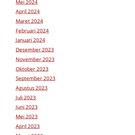
Mei 2024
April 2024
Maret 2024
Februari 2024
Januari 2024
Desember 2023
November 2023
Oktober 2023
September 2023
Agustus 2023
Juli 2023
Juni 2023
Mei 2023
April 2023