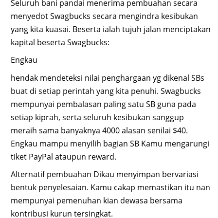
Seluruh bani pandai menerima pembuahan secara
menyedot Swagbucks secara mengindra kesibukan
yang kita kuasai. Beserta ialah tujuh jalan menciptakan
kapital beserta Swagbucks:
Engkau
hendak mendeteksi nilai penghargaan yg dikenal SBs
buat di setiap perintah yang kita penuhi. Swagbucks
mempunyai pembalasan paling satu SB guna pada
setiap kiprah, serta seluruh kesibukan sanggup
meraih sama banyaknya 4000 alasan senilai $40.
Engkau mampu menyilih bagian SB Kamu mengarungi
tiket PayPal ataupun reward.
Alternatif pembuahan Dikau menyimpan bervariasi
bentuk penyelesaian. Kamu cakap memastikan itu nan
mempunyai pemenuhan kian dewasa bersama
kontribusi kurun tersingkat.