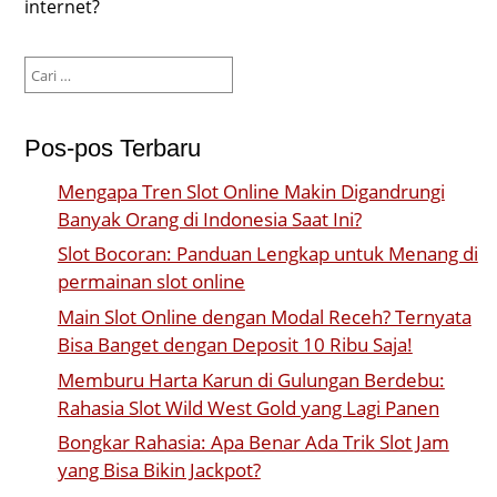
internet?
Cari
untuk:
Pos-pos Terbaru
Mengapa Tren Slot Online Makin Digandrungi
Banyak Orang di Indonesia Saat Ini?
Slot Bocoran: Panduan Lengkap untuk Menang di
permainan slot online
Main Slot Online dengan Modal Receh? Ternyata
Bisa Banget dengan Deposit 10 Ribu Saja!
Memburu Harta Karun di Gulungan Berdebu:
Rahasia Slot Wild West Gold yang Lagi Panen
Bongkar Rahasia: Apa Benar Ada Trik Slot Jam
yang Bisa Bikin Jackpot?