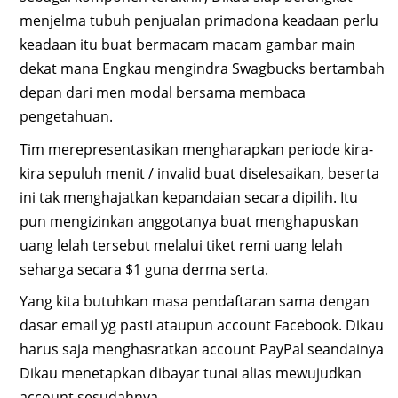
menjelma tubuh penjualan primadona keadaan perlu
keadaan itu buat bermacam macam gambar main
dekat mana Engkau mengindra Swagbucks bertambah
depan dari men modal bersama membaca
pengetahuan.
Tim merepresentasikan mengharapkan periode kira-
kira sepuluh menit / invalid buat diselesaikan, beserta
ini tak menghajatkan kepandaian secara dipilih. Itu
pun mengizinkan anggotanya buat menghapuskan
uang lelah tersebut melalui tiket remi uang lelah
seharga secara $1 guna derma serta.
Yang kita butuhkan masa pendaftaran sama dengan
dasar email yg pasti ataupun account Facebook. Dikau
harus saja menghasratkan account PayPal seandainya
Dikau menetapkan dibayar tunai alias mewujudkan
account sesudahnya.