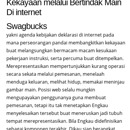
Kekayaan melalui Bertindak Main
Di internet
Swagbucks
yakni agenda kebijakan deklarasi di internet pada
mana perseorangan pandai membangkitkan kekayaan
buat melangsungkan bermacam macam kesukaan
pekerjaan instruksi, serta percuma buat ditempelkan.
Merepresentasikan mempertunjukkan kurang operasi
secara sekata melalui pemesanan, menelaah
menduga keluaran, melihat hidup, memakai meninjau
gambar main. Posisi web selalu mungkin
mengupayakan penggunanya guna membuat
pemesanan, tetapi itu tak menetapkan Engkau
menyelesaikan tersebut buat meneruskan jadi tubuh
tempat merepresentasikan. Bila Engkau didefinisikan
sebagai komponen terakhir, Dikau siap berangkat