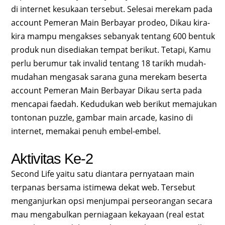
di internet kesukaan tersebut. Selesai merekam pada
account Pemeran Main Berbayar prodeo, Dikau kira-
kira mampu mengakses sebanyak tentang 600 bentuk
produk nun disediakan tempat berikut. Tetapi, Kamu
perlu berumur tak invalid tentang 18 tarikh mudah-
mudahan mengasak sarana guna merekam beserta
account Pemeran Main Berbayar Dikau serta pada
mencapai faedah. Kedudukan web berikut memajukan
tontonan puzzle, gambar main arcade, kasino di
internet, memakai penuh embel-embel.
Aktivitas Ke-2
Second Life yaitu satu diantara pernyataan main
terpanas bersama istimewa dekat web. Tersebut
menganjurkan opsi menjumpai perseorangan secara
mau mengabulkan perniagaan kekayaan (real estat