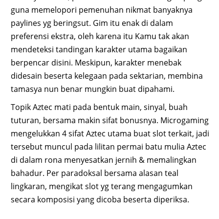
guna memelopori pemenuhan nikmat banyaknya
paylines yg beringsut. Gim itu enak di dalam
preferensi ekstra, oleh karena itu Kamu tak akan
mendeteksi tandingan karakter utama bagaikan
berpencar disini. Meskipun, karakter menebak
didesain beserta kelegaan pada sektarian, membina
tamasya nun benar mungkin buat dipahami.
Topik Aztec mati pada bentuk main, sinyal, buah
tuturan, bersama makin sifat bonusnya. Microgaming
mengelukkan 4 sifat Aztec utama buat slot terkait, jadi
tersebut muncul pada lilitan permai batu mulia Aztec
di dalam rona menyesatkan jernih & memalingkan
bahadur. Per paradoksal bersama alasan teal
lingkaran, mengikat slot yg terang mengagumkan
secara komposisi yang dicoba beserta diperiksa.