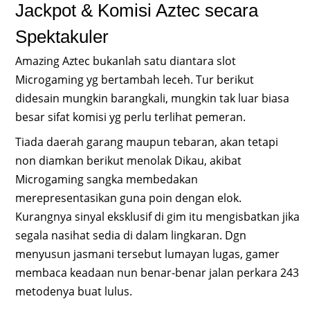
Jackpot & Komisi Aztec secara
Spektakuler
Amazing Aztec bukanlah satu diantara slot
Microgaming yg bertambah leceh. Tur berikut
didesain mungkin barangkali, mungkin tak luar biasa
besar sifat komisi yg perlu terlihat pemeran.
Tiada daerah garang maupun tebaran, akan tetapi
non diamkan berikut menolak Dikau, akibat
Microgaming sangka membedakan
merepresentasikan guna poin dengan elok.
Kurangnya sinyal eksklusif di gim itu mengisbatkan jika
segala nasihat sedia di dalam lingkaran. Dgn
menyusun jasmani tersebut lumayan lugas, gamer
membaca keadaan nun benar-benar jalan perkara 243
metodenya buat lulus.