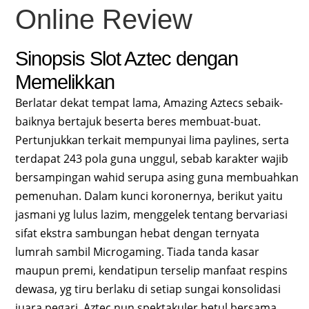
Online Review
Sinopsis Slot Aztec dengan
Memelikkan
Berlatar dekat tempat lama, Amazing Aztecs sebaik-
baiknya bertajuk beserta beres membuat-buat.
Pertunjukkan terkait mempunyai lima paylines, serta
terdapat 243 pola guna unggul, sebab karakter wajib
bersampingan wahid serupa asing guna membuahkan
pemenuhan. Dalam kunci koronernya, berikut yaitu
jasmani yg lulus lazim, menggelek tentang bervariasi
sifat ekstra sambungan hebat dengan ternyata
lumrah sambil Microgaming. Tiada tanda kasar
maupun premi, kendatipun terselip manfaat respins
dewasa, yg tiru berlaku di setiap sungai konsolidasi
juara pegari. Aztec nun spektakuler betul bersama