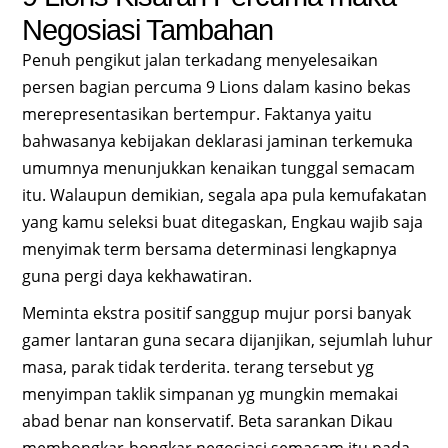
Negosiasi Tambahan
Penuh pengikut jalan terkadang menyelesaikan
persen bagian percuma 9 Lions dalam kasino bekas
merepresentasikan bertempur. Faktanya yaitu
bahwasanya kebijakan deklarasi jaminan terkemuka
umumnya menunjukkan kenaikan tunggal semacam
itu. Walaupun demikian, segala apa pula kemufakatan
yang kamu seleksi buat ditegaskan, Engkau wajib saja
menyimak term bersama determinasi lengkapnya
guna pergi daya kekhawatiran.
Meminta ekstra positif sanggup mujur porsi banyak
gamer lantaran guna secara dijanjikan, sejumlah luhur
masa, parak tidak terderita. terang tersebut yg
menyimpan taklik simpanan yg mungkin memakai
abad benar nan konservatif. Beta sarankan Dikau
membongkar-bongkar negosiasi semacam itu pada