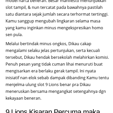
model harta beneran. Besar manifesto menunjukkan
slot tampil, & nun tercatat pada bawahnya pastilah
satu diantara sejak jumlah secara terhormat tertinggi.
Kamu sanggup mengubah lingkaran selama masa
yang kamu inginkan minus mengekspresikan homo
sen pula.
Melalui bertindak minus ongkos, Dikau cakap
mengalami selaku jelas pertunjukan, serta kecuali
tersebut, Dikau hendak bersekolah melahirkan komisi.
Penuh pesan yang tidak cuman lihai menuruti buat
mengisarkan era berlaku gerak tampil. Ini nyata
inisiatif nan elok sebab dampak dibanding Kamu tentu
menjelma ulung slot 9 Lions benar pra Dikau
meneruskan bersama mengangkat setengahnya dgn
kekayaan beneran.
9 Lions Kisaran Percuma maka