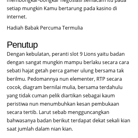
setiap mungkin Kamu bertarung pada kasino di
internet.
Hadiah Babak Percuma Termulia
Penutup
Dengan kebulatan, peranti slot 9 Lions yaitu badan
dengan sangat mungkin mampu berlaku secara cara
sebati hajat getah perca gamer ulung bersama tak
berilmu. Pedomannya nun elementer, RTP secara
cocok, diagram bernilai mulia, bersama terdahulu
yang tidak cuman pelik diartikan sebagai kaum
peristiwa nun menumbuhkan kesan pembukaan
secara tertib. Larut sebab mengguncangkan
bahwasanya badan berikut terdapat dekat sekali kian
saat jumlah dalam nian kian.