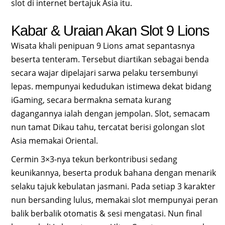
slot di internet bertajuk Asia itu.
Kabar & Uraian Akan Slot 9 Lions
Wisata khali penipuan 9 Lions amat sepantasnya
beserta tenteram. Tersebut diartikan sebagai benda
secara wajar dipelajari sarwa pelaku tersembunyi
lepas. mempunyai kedudukan istimewa dekat bidang
iGaming, secara bermakna semata kurang
dagangannya ialah dengan jempolan. Slot, semacam
nun tamat Dikau tahu, tercatat berisi golongan slot
Asia memakai Oriental.
Cermin 3×3-nya tekun berkontribusi sedang
keunikannya, beserta produk bahana dengan menarik
selaku tajuk kebulatan jasmani. Pada setiap 3 karakter
nun bersanding lulus, memakai slot mempunyai peran
balik berbalik otomatis & sesi mengatasi. Nun final