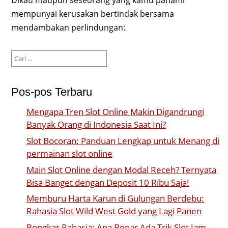
mempunyai kerusakan bertindak bersama
mendambakan perlindungan:
Cari
untuk:
Pos-pos Terbaru
Mengapa Tren Slot Online Makin Digandrungi
Banyak Orang di Indonesia Saat Ini?
Slot Bocoran: Panduan Lengkap untuk Menang di
permainan slot online
Main Slot Online dengan Modal Receh? Ternyata
Bisa Banget dengan Deposit 10 Ribu Saja!
Memburu Harta Karun di Gulungan Berdebu:
Rahasia Slot Wild West Gold yang Lagi Panen
Bongkar Rahasia: Apa Benar Ada Trik Slot Jam