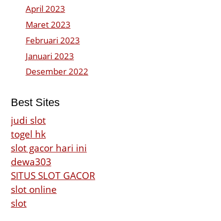
April 2023
Maret 2023
Februari 2023
Januari 2023
Desember 2022
Best Sites
judi slot
togel hk
slot gacor hari ini
dewa303
SITUS SLOT GACOR
slot online
slot