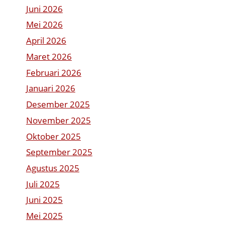
Juni 2026
Mei 2026
April 2026
Maret 2026
Februari 2026
Januari 2026
Desember 2025
November 2025
Oktober 2025
September 2025
Agustus 2025
Juli 2025
Juni 2025
Mei 2025