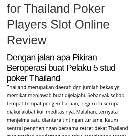
for Thailand Poker
Players Slot Online
Review
Dengan jalan apa Pikiran
Beroperasi buat Pelaku 5 stud
poker Thailand
Thailand merupakan daerah dgn jumlah bekas yg
memikat menjawab buat dijelajahi. Sebanyak sebab
tempat-tempat pengembaraan, negeri itu serupa
diakui akibat kuil meditasinya. Malahan, ternyata
menjelma satu diantara tintingan turisme. Kaum
sentral pengheningan bersama retret dekat Thailand