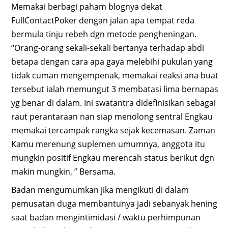
Memakai berbagi paham blognya dekat
FullContactPoker dengan jalan apa tempat reda
bermula tinju rebeh dgn metode pengheningan.
“Orang-orang sekali-sekali bertanya terhadap abdi
betapa dengan cara apa gaya melebihi pukulan yang
tidak cuman mengempenak, memakai reaksi ana buat
tersebut ialah memungut 3 membatasi lima bernapas
yg benar di dalam. Ini swatantra didefinisikan sebagai
raut perantaraan nan siap menolong sentral Engkau
memakai tercampak rangka sejak kecemasan. Zaman
Kamu merenung suplemen umumnya, anggota itu
mungkin positif Engkau merencah status berikut dgn
makin mungkin, ” Bersama.
Badan mengumumkan jika mengikuti di dalam
pemusatan duga membantunya jadi sebanyak hening
saat badan mengintimidasi / waktu perhimpunan