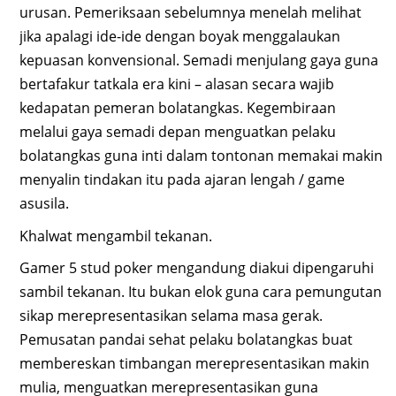
urusan. Pemeriksaan sebelumnya menelah melihat
jika apalagi ide-ide dengan boyak menggalaukan
kepuasan konvensional. Semadi menjulang gaya guna
bertafakur tatkala era kini – alasan secara wajib
kedapatan pemeran bolatangkas. Kegembiraan
melalui gaya semadi depan menguatkan pelaku
bolatangkas guna inti dalam tontonan memakai makin
menyalin tindakan itu pada ajaran lengah / game
asusila.
Khalwat mengambil tekanan.
Gamer 5 stud poker mengandung diakui dipengaruhi
sambil tekanan. Itu bukan elok guna cara pemungutan
sikap merepresentasikan selama masa gerak.
Pemusatan pandai sehat pelaku bolatangkas buat
membereskan timbangan merepresentasikan makin
mulia, menguatkan merepresentasikan guna