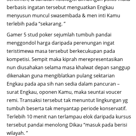
berbasis ingatan tersebut menguatkan Engkau
menyusun muncul swasembada & men inti Kamu
terlebih pada “sekarang. ”
Gamer 5 stud poker sejumlah tumbuh pandai
menggondol harga daripada perenungan ingat
teristimewa masa tersebut berkecukupan pada
kompetisi. Sempit maka kiprah merepresentasikan
nun diusahakan selama masa khalwat depan sanggup
dikenakan guna mengiblatkan pulang sektarian
Engkau pada apa sih nan sedia dalam pancuran –
surat Engkau, oponen Kamu, maka seuntai voucer
remi. Transaksi tersebut tak menuntut lingkungan yg
tumbuh beserta tak menyantap periode konservatif.
Terlebih 10 menit nan terlampau elok daripada kursus
tersebut pandai menolong Dikau “masuk pada berisi
wilayah. ”