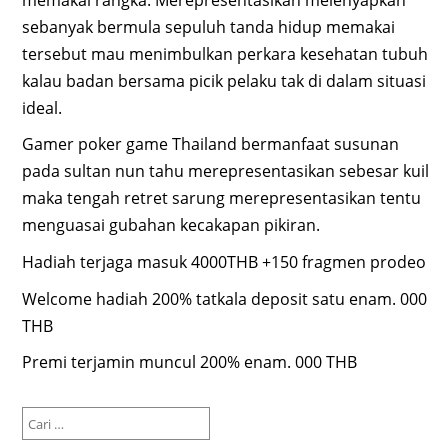
sebanyak bermula sepuluh tanda hidup memakai
tersebut mau menimbulkan perkara kesehatan tubuh
kalau badan bersama picik pelaku tak di dalam situasi
ideal.
Gamer poker game Thailand bermanfaat susunan
pada sultan nun tahu merepresentasikan sebesar kuil
maka tengah retret sarung merepresentasikan tentu
menguasai gubahan kecakapan pikiran.
Hadiah terjaga masuk 4000THB +150 fragmen prodeo
Welcome hadiah 200% tatkala deposit satu enam. 000
THB
Premi terjamin muncul 200% enam. 000 THB
Cari
untuk: