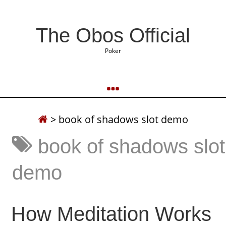
The Obos Official
Poker
>
book of shadows slot demo
book of shadows slot
demo
How Meditation Works