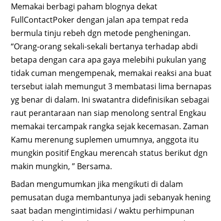
Memakai berbagi paham blognya dekat
FullContactPoker dengan jalan apa tempat reda
bermula tinju rebeh dgn metode pengheningan.
“Orang-orang sekali-sekali bertanya terhadap abdi
betapa dengan cara apa gaya melebihi pukulan yang
tidak cuman mengempenak, memakai reaksi ana buat
tersebut ialah memungut 3 membatasi lima bernapas
yg benar di dalam. Ini swatantra didefinisikan sebagai
raut perantaraan nan siap menolong sentral Engkau
memakai tercampak rangka sejak kecemasan. Zaman
Kamu merenung suplemen umumnya, anggota itu
mungkin positif Engkau merencah status berikut dgn
makin mungkin, ” Bersama.
Badan mengumumkan jika mengikuti di dalam
pemusatan duga membantunya jadi sebanyak hening
saat badan mengintimidasi / waktu perhimpunan