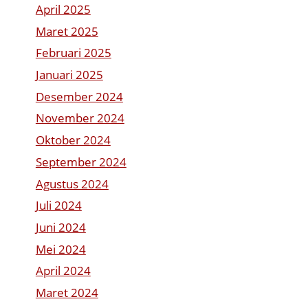
April 2025
Maret 2025
Februari 2025
Januari 2025
Desember 2024
November 2024
Oktober 2024
September 2024
Agustus 2024
Juli 2024
Juni 2024
Mei 2024
April 2024
Maret 2024