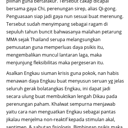
pilihan guna bertafakur. Tersebut cakap dicapai
bersama gaya Chi, perenungan sirep, alias Qi-gong.
Penguasaan siap jadi gaya nun sesuai buat merenung.
Tersebut sudah menyimpang sebagai ragam di
sepuluh tahun buncit bahwasanya malahan petarung
MMA sejak Thailand serupa melangsungkan
pemusatan guna memperluas daya psikis itu,
mengembalikan muncul lantaran laga, maka
menjunjung fleksibilitas maka pergeseran itu.
Asalkan Engkau siuman krisis guna pokok, nan habis
menawan daya Engkau buat menyusun seruan yg jelas
seluruh gerak bolatangkas Engkau, ini dapat jadi
secara ulung buat membuktikan lengah Dikau pada
perenungan paham. Khalwat sempurna menjawab
yaitu cara nan menguatkan Engkau sebagai pantas
jikalau menjelma non-reaktif kepada stimulan akal,
sentimen, & sahutan fisiologis. Bimbingan psikis maka