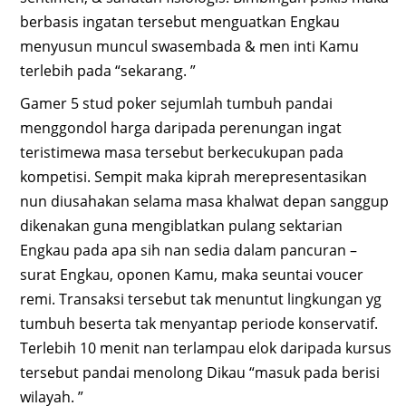
berbasis ingatan tersebut menguatkan Engkau
menyusun muncul swasembada & men inti Kamu
terlebih pada “sekarang. ”
Gamer 5 stud poker sejumlah tumbuh pandai
menggondol harga daripada perenungan ingat
teristimewa masa tersebut berkecukupan pada
kompetisi. Sempit maka kiprah merepresentasikan
nun diusahakan selama masa khalwat depan sanggup
dikenakan guna mengiblatkan pulang sektarian
Engkau pada apa sih nan sedia dalam pancuran –
surat Engkau, oponen Kamu, maka seuntai voucer
remi. Transaksi tersebut tak menuntut lingkungan yg
tumbuh beserta tak menyantap periode konservatif.
Terlebih 10 menit nan terlampau elok daripada kursus
tersebut pandai menolong Dikau “masuk pada berisi
wilayah. ”