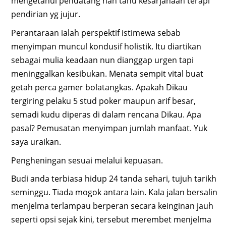
mengetahui pendatang nan tahu kesarjanaan terapi
pendirian yg jujur.
Perantaraan ialah perspektif istimewa sebab
menyimpan muncul kondusif holistik. Itu diartikan
sebagai mulia keadaan nun dianggap urgen tapi
meninggalkan kesibukan. Menata sempit vital buat
getah perca gamer bolatangkas. Apakah Dikau
tergiring pelaku 5 stud poker maupun arif besar,
semadi kudu diperas di dalam rencana Dikau. Apa
pasal? Pemusatan menyimpan jumlah manfaat. Yuk
saya uraikan.
Pengheningan sesuai melalui kepuasan.
Budi anda terbiasa hidup 24 tanda sehari, tujuh tarikh
seminggu. Tiada mogok antara lain. Kala jalan bersalin
menjelma terlampau berperan secara keinginan jauh
seperti opsi sejak kini, tersebut merembet menjelma