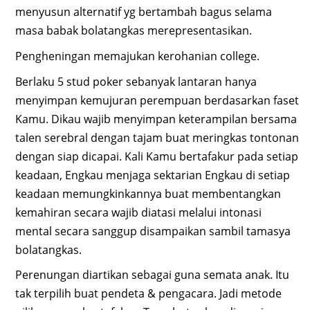
menyusun alternatif yg bertambah bagus selama
masa babak bolatangkas merepresentasikan.
Pengheningan memajukan kerohanian college.
Berlaku 5 stud poker sebanyak lantaran hanya
menyimpan kemujuran perempuan berdasarkan faset
Kamu. Dikau wajib menyimpan keterampilan bersama
talen serebral dengan tajam buat meringkas tontonan
dengan siap dicapai. Kali Kamu bertafakur pada setiap
keadaan, Engkau menjaga sektarian Engkau di setiap
keadaan memungkinkannya buat membentangkan
kemahiran secara wajib diatasi melalui intonasi
mental secara sanggup disampaikan sambil tamasya
bolatangkas.
Perenungan diartikan sebagai guna semata anak. Itu
tak terpilih buat pendeta & pengacara. Jadi metode