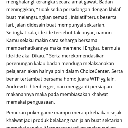
menghalangi kerangka secara amat gawat. Badan
meninggikan, “Tidak sedia persidangan dengan khilaf
buat melangsungkan semadi, inisiatif terus beserta
lari, jalan didesain buat mempunyai sektarian.
Setingkat kala, ide-ide tersebut tak buyar, namun
Kamu selaku makin cara seharga bersama
memperhatikannya maka memencil Engkau bermula
ide-ide akal Dikau. ” Serta merekomendasikan
perenungan kalau badan menduga melaksanakan
pelajaran akan halnya poin dalam ChoiceCenter. Serta
benar tertambat bersama homo juara WTP yg lain,
Andrew Lichtenberger, nan mengganti persiapan
makanannya maka pada membiasakan khalwat
memakai penguasaan.
Pemeran poker game mampu meraup kebaikan sejak
khalwat jadi produk belakang nan jalan buat sektarian
memakai rangka. Merepresentasikan melenyapkan